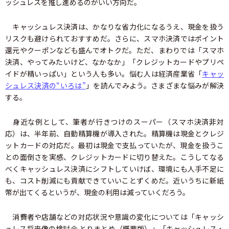
ッシュレスを推し進めるのがいい方向だ。
キャッシュレス決済は、かなりな省力化になるうえ、現金を扱う
リスクも避けられておすすめだ。さらに、スマホ決済ではポイント
還元やクーポンなども盛んでオトクだ。ただ、まわりでは「スマホ
決済、やってみたいけど、なかなか」「クレジットカードやプリペ
イドが精いっぱい」という人も多い。悩む人は経済産業省「
キャッ
シュレス決済の“いろは”
」を読んでみよう。さまざまな悩みが解決
する。
身近な例として、筆者が行きつけのスーパー（スマホ決済非対
応）は、半年前、自動精算機が導入された。精算機は現金とクレジ
ットカードの対応だ。最初は現金で支払っていたが、現金を扱うこ
との面倒さを実感、クレジットカードに切り替えた。こうしてなる
べくキャッシュレス決済にシフトしていけば、環境にも人手不足に
も、コスト削減にも貢献できていいことずくめだ。近いうちに新紙
幣が出てくるというが、現金の利用は減っていくだろう。
消費者や店舗などの対応状況や意識の変化については「キャッシ
ュレス将来像の検討会 とりまとめ（概要版）」「キャッシュレス・