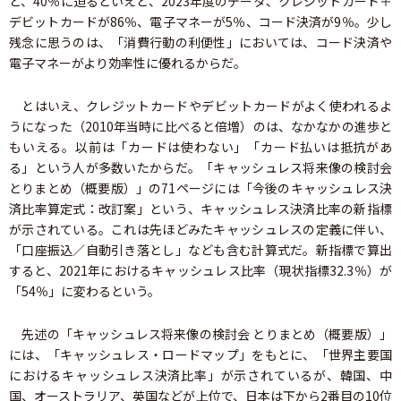
と、40％に迫るといえど、2023年度のデータ、クレジットカード＋
デビットカードが86％、電子マネーが5％、コード決済が9％。少し
残念に思うのは、「消費行動の利便性」においては、コード決済や
電子マネーがより効率性に優れるからだ。
とはいえ、クレジットカードやデビットカードがよく使われるよ
うになった（2010年当時に比べると倍増）のは、なかなかの進歩と
もいえる。以前は「カードは使わない」「カード払いは抵抗があ
る」という人が多数いたからだ。「キャッシュレス将来像の検討会
とりまとめ（概要版）」の71ページには「今後のキャッシュレス決
済比率算定式：改訂案」という、キャッシュレス決済比率の新指標
が示されている。これは先ほどみたキャッシュレスの定義に伴い、
「口座振込／自動引き落とし」なども含む計算式だ。新指標で算出
すると、2021年におけるキャッシュレス比率（現状指標32.3％）が
「54％」に変わるという。
先述の「キャッシュレス将来像の検討会 とりまとめ（概要版）」
には、「キャッシュレス・ロードマップ」をもとに、「世界主要国
におけるキャッシュレス決済比率」が示されているが、韓国、中
国、オーストラリア、英国などが上位で、日本は下から2番目の10位