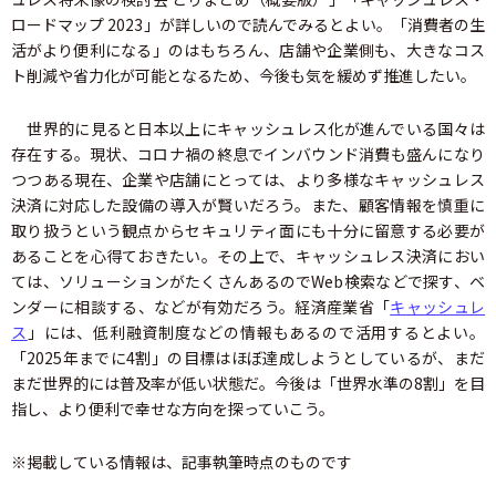
ロードマップ 2023」が詳しいので読んでみるとよい。「消費者の生
活がより便利になる」のはもちろん、店舗や企業側も、大きなコス
ト削減や省力化が可能となるため、今後も気を緩めず推進したい。
世界的に見ると日本以上にキャッシュレス化が進んでいる国々は
存在する。現状、コロナ禍の終息でインバウンド消費も盛んになり
つつある現在、企業や店舗にとっては、より多様なキャッシュレス
決済に対応した設備の導入が賢いだろう。また、顧客情報を慎重に
取り扱うという観点からセキュリティ面にも十分に留意する必要が
あることを心得ておきたい。その上で、キャッシュレス決済におい
ては、ソリューションがたくさんあるのでWeb検索などで探す、ベ
ンダーに相談する、などが有効だろう。経済産業省「
キャッシュレ
ス
」には、低利融資制度などの情報もあるので活用するとよい。
「2025年までに4割」の目標はほぼ達成しようとしているが、まだ
まだ世界的には普及率が低い状態だ。今後は「世界水準の8割」を目
指し、より便利で幸せな方向を探っていこう。
※掲載している情報は、記事執筆時点のものです