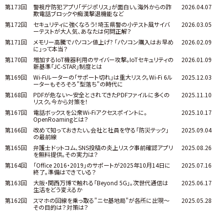
第173回
警視庁防犯アプリ「デジポリス」が面白い。海外からの詐
2026.04.07
欺電話ブロックや痴漢撃退機能など
第172回
セキュリティに強くなろう！埼玉県警の小テスト風サイバ
2026.03.05
ーテストが大人気、あなたは何問正解？
第171回
メモリー高騰でパソコン値上げ? 「パソコン購入はお早め
2026.02.09
に」って本当？
第170回
増加するIoT機器利用のサイバー攻撃。IoTセキュリティの
2026.01.09
新基準「JC-STAR」制度とは
第169回
Wi-Fiルーターの「サポート切れ」は重大リスク。Wi-Fi 6ル
2025.12.03
ーターもそろそろ"型落ち"の時代に
第168回
PDFが危ない～安全とされてきたPDFファイルに多くの
2025.11.10
リスク。今から対策を！
第167回
電話ボックスを公衆Wi-Fiアクセスポイントに。
2025.10.17
OpenRoamingとは？
第166回
改めて知っておきたい。会社と社員を守る「防災テック」
2025.09.04
の最前線
第165回
弁護士ドットコム、SNS投稿の炎上リスク事前確認アプリ
2025.08.26
を無料提供。その実力は？
第164回
「Office 2016・2019」のサポートが2025年10月14日に
2025.07.16
終了。準備はできている？
第163回
大阪・関西万博で触れる「Beyond 5G」。次世代通信は
2025.06.17
生活をどう変えるか
第162回
スマホの回線を乗っ取る"ニセ基地局"が各所に出現～
2025.05.28
その目的は？対策は？