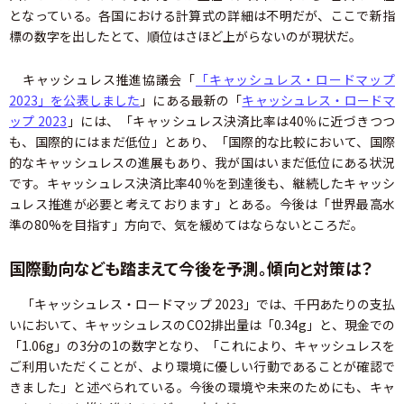
となっている。各国における計算式の詳細は不明だが、ここで新指
標の数字を出したとて、順位はさほど上がらないのが現状だ。
キャッシュレス推進協議会「
「キャッシュレス・ロードマップ
2023」を公表しました
」にある最新の「
キャッシュレス・ロードマ
ップ 2023
」には、「キャッシュレス決済比率は40％に近づきつつ
も、国際的にはまだ低位」とあり、「国際的な比較において、国際
的なキャッシュレスの進展もあり、我が国はいまだ低位にある状況
です。キャッシュレス決済比率40％を到達後も、継続したキャッシ
ュレス推進が必要と考えております」とある。今後は「世界最高水
準の80%を目指す」方向で、気を緩めてはならないところだ。
国際動向なども踏まえて今後を予測。傾向と対策は？
「キャッシュレス・ロードマップ 2023」では、千円あたりの支払
いにおいて、キャッシュレスのCO2排出量は「0.34g」と、現金での
「1.06g」の3分の1の数字となり、「これにより、キャッシュレスを
ご利用いただくことが、より環境に優しい行動であることが確認で
きました」と述べられている。今後の環境や未来のためにも、キャ