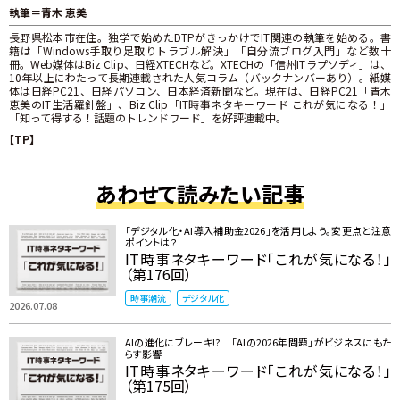
執筆＝青木 恵美
長野県松本市在住。独学で始めたDTPがきっかけでIT関連の執筆を始める。書
籍は「Windows手取り足取りトラブル解決」「自分流ブログ入門」など数十
冊。Web媒体はBiz Clip、日経XTECHなど。XTECHの「信州ITラプソディ」は、
10年以上にわたって長期連載された人気コラム（バックナンバーあり）。紙媒
体は日経PC21、日経パソコン、日本経済新聞など。現在は、日経PC21「青木
恵美のIT生活羅針盤」、Biz Clip「IT時事ネタキーワード これが気になる！」
「知って得する！話題のトレンドワード」を好評連載中。
【TP】
あわせて読みたい記事
「デジタル化・AI導入補助金2026」を活用しよう。変更点と注意
ポイントは？
IT時事ネタキーワード「これが気になる！」
（第176回）
時事潮流
デジタル化
2026.07.08
AIの進化にブレーキ!? 「AIの2026年問題」がビジネスにもた
らす影響
IT時事ネタキーワード「これが気になる！」
（第175回）