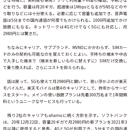
きな特徴だ。契約後も専用アプリで利用量や料金の確認、手続きな
どを行う。容量は月20ギガ、超過後は1MbpsとなるがSNSなどのや
り取りなどには十分使える。必要に応じて容量も追加でき、音声電
話は5分までの国内通話が何度でもかけられる。1000円追加でかけ
放題にもなる。ネットワークは4Gだけでなく5Gにも対応し、月
2980円とは驚きだ。
ちなみにキャリア、サブブランド、MVNOにかかわらず、SIMカー
ドのみの契約も可能なのを覚えておくとよい。手持ちの端末や中古
で入手した端末で（端末を新しいものに替えずに）SIMだけ交換し
て乗り換えれば、さらにコストを抑えられる。
話は戻って、5Gも使えて月2980円と聞いて、思い浮かぶのが楽天
モバイルだ。楽天モバイルは第4のキャリアとして、昨年からサービ
スをスタート。メインの使い放題プランは先着300万名まで1年間無
料というユニークなサービスも行っている。
残り2社のキャリアもahamoに続く方針を示す。ソフトバンク
は、20年12月22日、容量20ギガで月2980円の新プランを2021年3
月以降に提供すると発表。4Gと5Gが利用でき、5分までの国内通