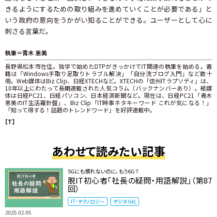
きるようにするための取り組みを進めていくことが必要である」と
いう政府の意向をうかがい知ることができる。ユーザーとして心に
刺さる言葉だ。
執筆＝青木 恵美
長野県松本市在住。独学で始めたDTPがきっかけでIT関連の執筆を始める。書
籍は「Windows手取り足取りトラブル解決」「自分流ブログ入門」など数十
冊。Web媒体はBiz Clip、日経XTECHなど。XTECHの「信州ITラプソディ」は、
10年以上にわたって長期連載された人気コラム（バックナンバーあり）。紙媒
体は日経PC21、日経パソコン、日本経済新聞など。現在は、日経PC21「青木
恵美のIT生活羅針盤」、Biz Clip「IT時事ネタキーワード これが気になる！」
「知って得する！話題のトレンドワード」を好評連載中。
【T】
あわせて読みたい記事
5Gにも慣れないのに、もう6G？
脱IT初心者「社長の疑問・用語解説」（第87
回）
IT・テクノロジー
デジタル化
2025.02.05