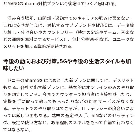
とMVNOのahamo対抗プランは今後増えていくと思われる。
混み合う場所、山間部・過疎地でのキャリアの強みは否めない。
これに安さが伴えば、対抗するサブブランドやMVNOは、データ繰
り越し・分け合いやカウントフリー（特定のSNSやゲーム、音楽な
どの通信を無料にするサービス）、無料公衆Wi-Fiなど、ユニークな
メリットを加える戦略が期待される。
今後の動向および対策。5Gや今後の生活スタイルも加
味したい
ドコモのahamoをはじめとした新プランに関しては、デメリット
もある。各社が出す新プランは、基本的にオンラインのみのやり取
りを想定している。今までカウンターで担当者に直接相談したり、
実機を手に取って教えてもらったりなどの対面サービスがなくな
る。チャットでのやり取りはできるが、ITリテラシーの度合いによ
っては厳しい面もある。端末の選定や入手、SIMなどのセッティン
グ、設定や使い方など、ある程度のスキルをもって自前で行わなく
てはならない。