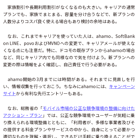
家族割引や長期利用割引がなくなるのも大きい。キャリアの通常
プランでも、家族でまとまる、容量を分け合うなどで、新プランの
人数分よりコスパ良く使える場合もあり検討の余地はある。
なお、これまでキャリアを使っていた人は、ahamo、SoftBank
on LINE、povoおよびMVNOへの変更で、キャリアメールが使えな
くなる点にも注意だ。特に、ドコモの既存プランからahamoの場合
など、同じキャリア内でも同様なので気を付けよう。新プランへの
変更の際は情報をよく確認し、自己責任で行う必要がある。
ahamo開始の3月までには時間がある。それまでに見直しを行
い、情報収集を行っておこう。ちなみにahamoには、
キャンペーン
サイト
から有利な先行エントリーもある。
なお、総務省の「
モバイル市場の公正な競争環境の整備に向けた
アクション・プラン
」では、公正な競争環境やユーザーが気軽に乗
り換えられる環境整備とともに、「利用者が、多様な事業者及びそ
の提供する料金プランやサービスの中から、自身にとって必要かつ
適切なものを理解・選択し、できるだけ手軽に乗り換えることがで