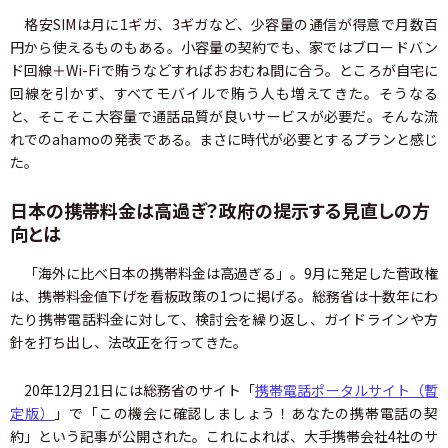
格安SIMは月に1ギガ、3ギガなど、少容量の通信が得意で月数百
円から使えるものもある。小容量の契約でも、家ではブロードバン
ド回線＋Wi-Fiで賄うなどすればおおむね間に合う。ところが自宅に
回線を引かず、すべてモバイルで賄う人も増えてきた。そうなる
と、そこそこ大容量で通話品質が良いサービスが必要だ。そんな流
れでのahamoの発表である。まさに時代が必要とするプランと感じ
た。
日本の携帯料金は高過ぎ？政府の提示する見直しの方
向とは
「海外に比べ日本の携帯料金は高過ぎる」。9月に発足した菅政権
は、携帯料金値下げを看板政策の1つに掲げる。総務省は十数年にわ
たり携帯電話料金に対して、検討会を繰り返し、ガイドラインや方
針を打ち出し、法改正を行ってきた。
20年12月21日には総務省のサイト「
携帯電話ポータルサイト（暫
定版）
」で「この機会に確認しましょう！あなたの携帯電話の契
約」という記事が公開された。これによれば、大手携帯会社4社のサ