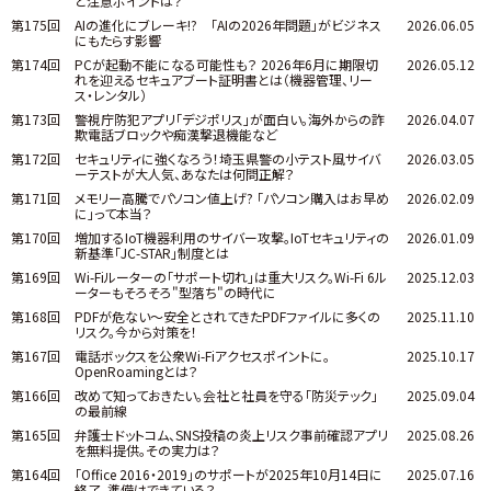
と注意ポイントは？
第175回
AIの進化にブレーキ!? 「AIの2026年問題」がビジネス
2026.06.05
にもたらす影響
第174回
PCが起動不能になる可能性も？ 2026年6月に期限切
2026.05.12
れを迎えるセキュアブート証明書とは（機器管理、リー
ス・レンタル）
第173回
警視庁防犯アプリ「デジポリス」が面白い。海外からの詐
2026.04.07
欺電話ブロックや痴漢撃退機能など
第172回
セキュリティに強くなろう！埼玉県警の小テスト風サイバ
2026.03.05
ーテストが大人気、あなたは何問正解？
第171回
メモリー高騰でパソコン値上げ? 「パソコン購入はお早め
2026.02.09
に」って本当？
第170回
増加するIoT機器利用のサイバー攻撃。IoTセキュリティの
2026.01.09
新基準「JC-STAR」制度とは
第169回
Wi-Fiルーターの「サポート切れ」は重大リスク。Wi-Fi 6ル
2025.12.03
ーターもそろそろ"型落ち"の時代に
第168回
PDFが危ない～安全とされてきたPDFファイルに多くの
2025.11.10
リスク。今から対策を！
第167回
電話ボックスを公衆Wi-Fiアクセスポイントに。
2025.10.17
OpenRoamingとは？
第166回
改めて知っておきたい。会社と社員を守る「防災テック」
2025.09.04
の最前線
第165回
弁護士ドットコム、SNS投稿の炎上リスク事前確認アプリ
2025.08.26
を無料提供。その実力は？
第164回
「Office 2016・2019」のサポートが2025年10月14日に
2025.07.16
終了。準備はできている？