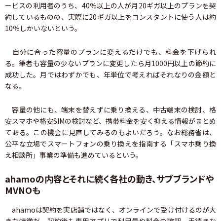
ービスの利用者のうち、40％以上の人が月20ギガ以上のプランを契
約しているものの、実際に20ギガ以上をコンスタントに使う人は約
10％しかいないという。
自分に合った容量のプランに変えるだけでも、料金を下げられ
る。筆者も容量の少ないプランに変更したら月1000円以上の節約に
成功した。月ではわずかでも、年単位で考えればそれなりの金額と
なる。
容量の他にも、端末を替えずに乗り換える、中古端末の検討、格
安スマホや格安SIMの検討など、携帯料金を安く抑える情報がまとめ
てある。この機会に見直してみるのもよいだろう。なお総務省は、
公平な立場でスマートフォンの乗り換えを指南する「スマホ乗り換
え相談所」事業の準備も進めているという。
ahamoの内容とそれに続く各社の動き、サブブランドや
MVNOも
ahamoは契約を実店舗ではなく、オンラインで受け付けるのが大