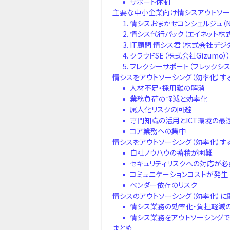
サポート体制
主要な中小企業向け情シスアウトソー
情シスおまかせコンシェルジュ（
情シス代行パック（エイネット株
IT顧問 情シス君（株式会社デジ
クラウドSE（株式会社Gizumo）
フレクシーサポート（フレックシ
情シスをアウトソーシング（効率化）す
人材不足・採用難の解消
業務負荷の軽減と効率化
属人化リスクの回避
専門知識の活用とICT環境の最
コア業務への集中
情シスをアウトソーシング（効率化）す
自社ノウハウの蓄積が困難
セキュリティリスクへの対応が必
コミュニケーションコストが発生
ベンダー依存のリスク
情シスのアウトソーシング（効率化）に
情シス業務の効率化・負担軽減
情シス業務をアウトソーシングで
まとめ