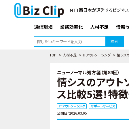
NTT西日本が運営するビジネス
通信環境
業務効率化
人材不足
情報セ
検索
TOP
>
人材不足
>
ITアウトソーシング
>
情シス
ニューノーマル処方箋（第84回）
情シスのアウト
ス比較5選！特
ITアウトソーシング
サポートサービス
公開日：2026.03.05