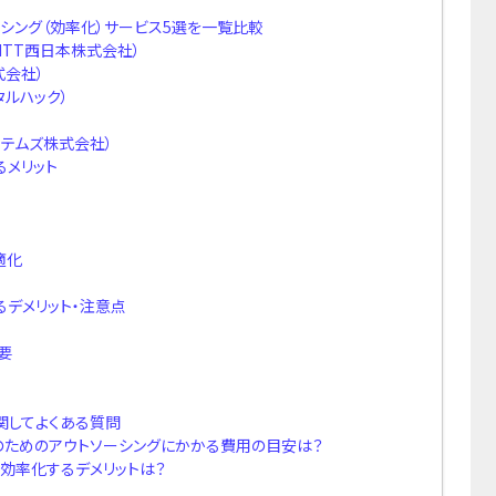
シング（効率化）サービス5選を一覧比較
NTT西日本株式会社）
式会社）
タルハック）
）
ステムズ株式会社）
るメリット
適化
るデメリット・注意点
要
関してよくある質問
のためのアウトソーシングにかかる費用の目安は？
効率化するデメリットは？