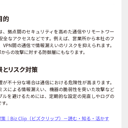
目的
は、拠点間のセキュリティを高めた通信やリモートワー
安全なアクセスなどです。例えば、営業所から本社のフ
、VPN間の通信で情報漏えいのリスクを抑えられます。
部からの攻撃に対する防御層にもなります。
景とリスク対策
理が不十分な場合は通信における危険性が高まります。
ミスによる情報漏えい、機器の脆弱性を突いた攻撃など
ブルを避けるためには、定期的な設定の見直しやログの
です。
策｜Biz Clip（ビズクリップ）－読む・知る・活かす