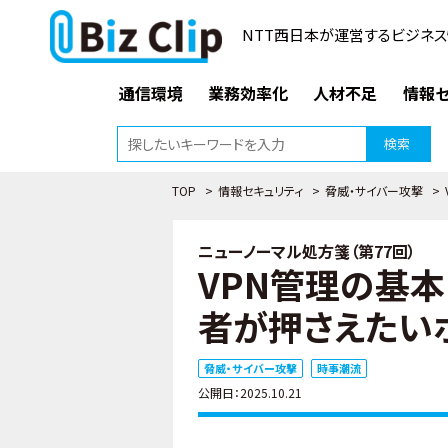
NTT西日本が運営するビジネス
通信環境
業務効率化
人材不足
情報セ
検索
TOP
>
情報セキュリティ
>
脅威・サイバー攻撃
>
ニューノーマル処方箋（第77回）
VPN管理の基
者が押さえたい
脅威・サイバー攻撃
時事潮流
公開日：2025.10.21