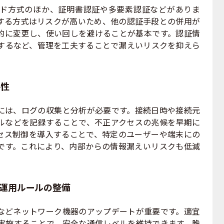
ード方式のほか、証明書認証や多要素認証などがありま
する方式はリスクが高いため、他の認証手段との併用が
的に変更し、使い回しを避けることが基本です。認証情
するなど、管理を工夫することで漏えいリスクを抑えら
要性
には、ログの収集と分析が必要です。接続日時や接続元
コルなどを記録することで、不正アクセスの兆候を早期に
セス制御を導入することで、特定のユーザーや端末にの
能です。これにより、内部からの情報漏えいリスクも低減
と運用ルールの整備
などネットワーク機器のアップデートが重要です。適宜
実施することで、安全な通信レベルを維持できます。脆