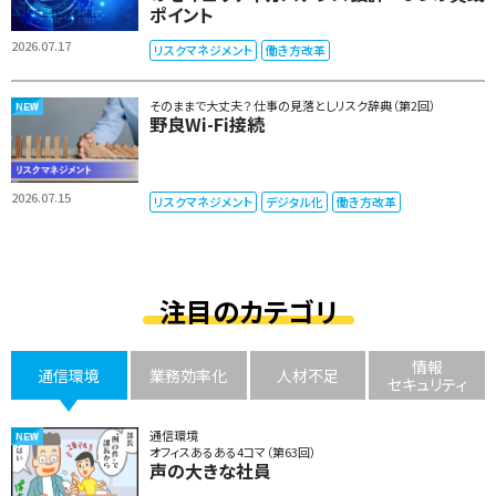
ポイント
2026.07.17
リスクマネジメント
働き方改革
そのままで大丈夫？ 仕事の見落としリスク辞典（第2回）
野良Wi-Fi接続
2026.07.15
リスクマネジメント
デジタル化
働き方改革
注目のカテゴリ
情報
通信環境
業務効率化
人材不足
セキュリティ
通信環境
オフィスあるある4コマ（第63回）
声の大きな社員