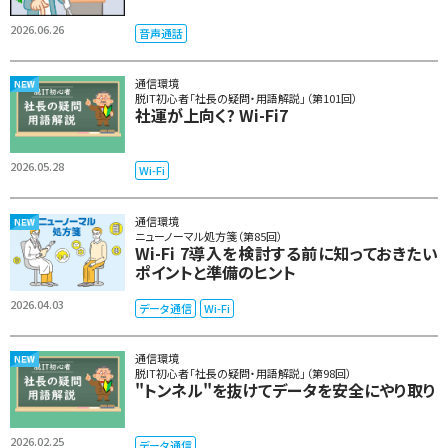
2026.06.26
音声通話
通信環境
脱IT初心者「社長の疑問・用語解説」（第101回）
社運が上向く? Wi-Fi7
2026.05.28
Wi-Fi
通信環境
ニューノーマル処方箋（第85回）
Wi-Fi 7導入を検討する前に知っておきたい
ポイントと準備のヒント
2026.04.03
データ通信
Wi-Fi
通信環境
脱IT初心者「社長の疑問・用語解説」（第98回）
"トンネル"を抜けてデータを安全にやり取り
2026.02.25
データ通信