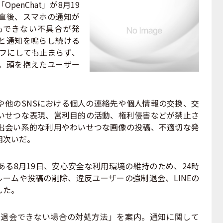
penChat」が8月19
直後、スマホの通知が
もできない不具合が発
と通知を鳴らし続ける
フにしても止まらず、
。頭を抱えたユーザー
 IDや他のSNSにおける個人の連絡先や個人情報の交換、交
いせつな表現、営利目的の活動、権利侵害などが禁止さ
出会い系的な利用やわいせつな画像の投稿、不適切な発
相次いだ。
る8月19日、安心安全な利用環境の維持のため、24時
ルームや投稿の削除、違反ユーザーの強制退会、LINEの
した。
退会できない場合の対処方法」を案内。通知に関して