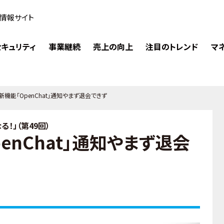
情報サイト
キュリティ
事業継続
売上の向上
注目のトレンド
マ
E新機能「OpenChat」通知やまず退会できず
！」（第49回）
penChat」通知やまず退会