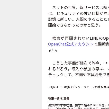
ネットの世界、新サービスは続々
は、セキュリティの甘い仕様が原
記憶に新しい。人間のやることだ
開始できなかったのかと思う。
検索が再開されないLINEのOpe
OpenChat公式アカウント
で最新情
よい。
こうした事態が相次ぐ昨今、ユー
れるだろう。導入や参加の際は、
チェックして、不備や不具合をで
※QRコードは(株)デンソーウェーブの登録商
執筆＝青木 恵美
長野県松本市在住。独学で始めたDTPがきっか
決」「自分流ブログ入門」など数十冊。Web媒体はB