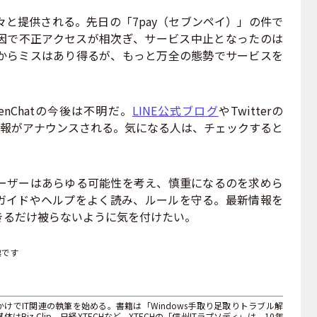
と提供される。先日の「7pay（セブンペイ）」の件で
因で不正アクセスが相次ぎ、サービス中止となったのは
からミスはあり得るが、もっと万全の態勢でサービスを
nChatの今後は不明だ。
LINE公式ブログ
やTwitterの
報がアナウンスされる。気になる人は、チェックすると
ザーはあらゆる可能性を考え、慎重になるのを求めら
ガイドやヘルプをよく読み、ルールを守る。最新情報を
きるだけ被らないように気を付けたい。
標です
けでIT関連の執筆を始める。書籍は「Windows手取り足取りトラブル解
iz Clip、日経XTECHなど。XTECHの「信州ITラプソディ」は、10年