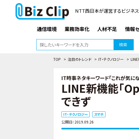
NTT西日本が運営するビジネス
通信環境
業務効率化
人材不足
情報セ
検索
TOP
>
注目のトレンド
>
IT・テクノロジー
>
LIN
IT時事ネタキーワード「これが気になる
LINE新機能「O
できず
IT・テクノロジー
スマホ
公開日：2019.09.26