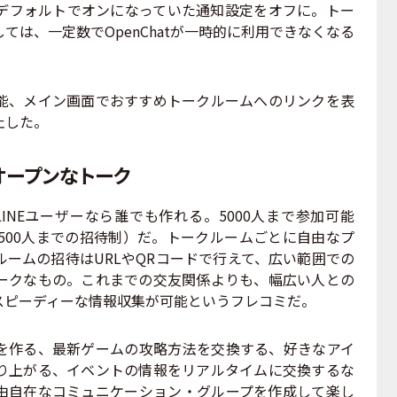
デフォルトでオンになっていた通知設定をオフに。トー
ては、一定数でOpenChatが一時的に利用できなくなる
、メイン画面でおすすめトークルームへのリンクを表
止した。
でオープンなトーク
LINEユーザーなら誰でも作れる。5000人まで参加可能
は500人までの招待制）だ。トークルームごとに自由なプ
ームの招待はURLやQRコードで行えて、広い範囲での
ークなもの。これまでの交友関係よりも、幅広い人との
スピーディーな情報収集が可能というフレコミだ。
作る、最新ゲームの攻略方法を交換する、好きなアイ
り上がる、イベントの情報をリアルタイムに交換するな
由自在なコミュニケーション・グループを作成して楽し