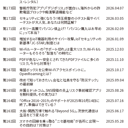
ス・レンタル）
第173回
警視庁防犯アプリ「デジポリス」が面白い。海外からの詐
2026.04.07
欺電話ブロックや痴漢撃退機能など
第172回
セキュリティに強くなろう！埼玉県警の小テスト風サイバ
2026.03.05
ーテストが大人気、あなたは何問正解？
第171回
メモリー高騰でパソコン値上げ? 「パソコン購入はお早め
2026.02.09
に」って本当？
第170回
増加するIoT機器利用のサイバー攻撃。IoTセキュリティの
2026.01.09
新基準「JC-STAR」制度とは
第169回
Wi-Fiルーターの「サポート切れ」は重大リスク。Wi-Fi 6ル
2025.12.03
ーターもそろそろ"型落ち"の時代に
第168回
PDFが危ない～安全とされてきたPDFファイルに多くの
2025.11.10
リスク。今から対策を！
第167回
電話ボックスを公衆Wi-Fiアクセスポイントに。
2025.10.17
OpenRoamingとは？
第166回
改めて知っておきたい。会社と社員を守る「防災テック」
2025.09.04
の最前線
第165回
弁護士ドットコム、SNS投稿の炎上リスク事前確認アプリ
2025.08.26
を無料提供。その実力は？
第164回
「Office 2016・2019」のサポートが2025年10月14日に
2025.07.16
終了。準備はできている？
第163回
大阪・関西万博で触れる「Beyond 5G」。次世代通信は
2025.06.17
生活をどう変えるか
第162回
スマホの回線を乗っ取る"ニセ基地局"が各所に出現～
2025.05.28
その目的は？対策は？