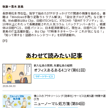
執筆＝青木 恵美
長野県松本市在住。独学で始めたDTPがきっかけでIT関連の執筆を始める。書
籍は「Windows手取り足取りトラブル解決」「自分流ブログ入門」など数十
冊。Web媒体はBiz Clip、日経XTECHなど。XTECHの「信州ITラプソディ」は、
10年以上にわたって長期連載された人気コラム（バックナンバーあり）。紙媒
体は日経PC21、日経パソコン、日本経済新聞など。現在は、日経PC21「青木
恵美のIT生活羅針盤」、Biz Clip「IT時事ネタキーワード これが気になる！」
「知って得する！話題のトレンドワード」を好評連載中。
【T】
あわせて読みたい記事
新入社員の質問、先輩社員の疑問
オフィスあるある4コマ（第61回）
サポートサービス
2026.04.30
情シスのアウトソーシング（効率化）サービス比較5選！特徴や選
び方
ニューノーマル処方箋（第84回）