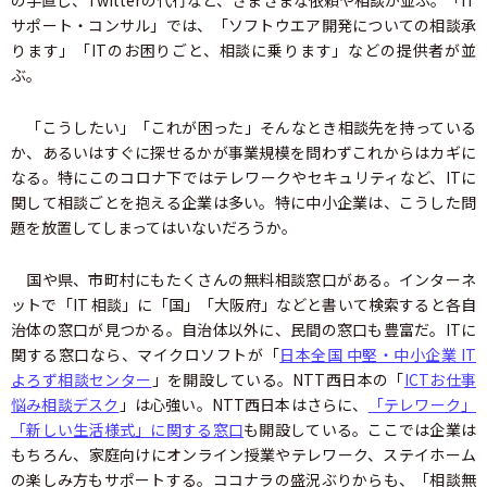
の手直し、Twitterの代行など、さまざまな依頼や相談が並ぶ。「IT
サポート・コンサル」では、「ソフトウエア開発についての相談承
ります」「ITのお困りごと、相談に乗ります」などの提供者が並
ぶ。
「こうしたい」「これが困った」そんなとき相談先を持っている
か、あるいはすぐに探せるかが事業規模を問わずこれからはカギに
なる。特にこのコロナ下ではテレワークやセキュリティなど、ITに
関して相談ごとを抱える企業は多い。特に中小企業は、こうした問
題を放置してしまってはいないだろうか。
国や県、市町村にもたくさんの無料相談窓口がある。インターネ
ットで「IT 相談」に「国」「大阪府」などと書いて検索すると各自
治体の窓口が見つかる。自治体以外に、民間の窓口も豊富だ。ITに
関する窓口なら、マイクロソフトが「
日本全国 中堅・中小企業 IT
よろず相談センター
」を開設している。NTT西日本の「
ICTお仕事
悩み相談デスク
」は心強い。NTT西日本はさらに、
「テレワーク」
「新しい生活様式」に関する窓口
も開設している。ここでは企業は
もちろん、家庭向けにオンライン授業やテレワーク、ステイホーム
の楽しみ方もサポートする。ココナラの盛況ぶりからも、「相談無