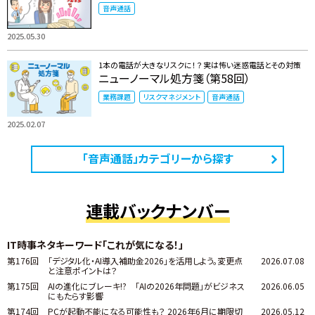
音声通話
2025.05.30
1本の電話が大きなリスクに！？ 実は怖い迷惑電話とその対策
ニューノーマル処方箋（第58回）
業務課題
リスクマネジメント
音声通話
2025.02.07
「音声通話」カテゴリーから探す
連載バックナンバー
IT時事ネタキーワード「これが気になる！」
第176回
「デジタル化・AI導入補助金2026」を活用しよう。変更点
2026.07.08
と注意ポイントは？
第175回
AIの進化にブレーキ!? 「AIの2026年問題」がビジネス
2026.06.05
にもたらす影響
第174回
PCが起動不能になる可能性も？ 2026年6月に期限切
2026.05.12