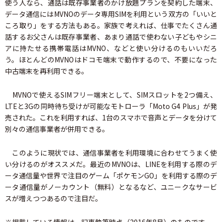
使う人なら、通話は既存事業者のかけ放題プランを契約した端末、
データ通信にはMVNOのデータ専用SIMを利用という双方の「いいと
ころ取り」をする方法もある。家族で考えれば、仕事でたくさん通
話するお父さんは既存事業者、あまり通話で使わない子どもやシニ
アに持たせる携帯電話はMVNO、などと使い分けるのもいいだろ
う。ほとんどのMVNOはドコモ端末で動作するので、不要になった
中古端末を再利用できる。
MVNOで使えるSIMフリー端末として、SIMスロットを2つ備え、
LTEと3Gの同時待ち受けが可能なモトローラ「Moto G4 Plus」が発
売された。これを利用すれば、1台のスマホで音声とデータを分けて
別々の通信事業者が併用できる。
このように現状では、通信事業者を利用環境に合わせてうまく使
い分けるのがオススメだ。最近のMVNOは、LINEを利用する際のデ
ータ通信量や世界で注目のゲーム「ポケモンGO」を利用する際のデ
ータ通信量がノーカウント（無料）となるなど、ユニークなサービ
スが増えつつあるので注目だ。
※掲載している情報は、記事執筆時点（2016年8月）のものです