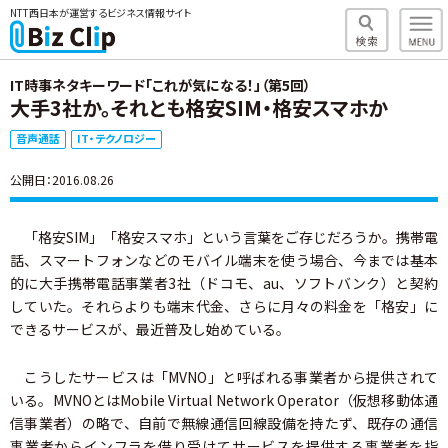
NTT西日本が運営するビジネス情報サイト
IT時事ネタキーワード「これが気になる！」（第5回）
大手3社か。それとも格安SIM・格安スマホか
音声通話
IT・テクノロジー
公開日：2016.08.26
「格安SIM」「格安スマホ」という言葉をご存じだろうか。携帯電
話、スマートフォンなどのモバイル端末を使う場合、今までは基本
的に大手携帯電話事業者3社（ドコモ、au、ソフトバンク）と契約
していた。それらよりも端末代金、さらに月々の料金を「格安」に
できるサービスが、最近普及し始めている。
こうしたサービスは「MVNO」と呼ばれる事業者から提供されて
いる。MVNOとはMobile Virtual Network Operator（仮想移動体通
信事業者）の略で、自前で無線通信回線設備を持たず、既存の通信
事業者からインフラを借り受けてサービスを提供する事業者を指