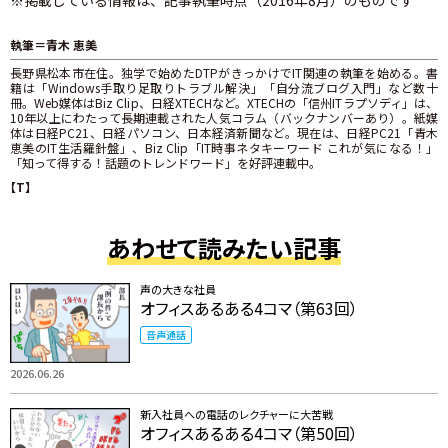
執筆＝青木 恵美
長野県松本市在住。独学で始めたDTPがきっかけでIT関連の執筆を始める。書
籍は「Windows手取り足取りトラブル解決」「自分流ブログ入門」など数十
冊。Web媒体はBiz Clip、日経XTECHなど。XTECHの「信州ITラプソディ」は、
10年以上にわたって長期連載された人気コラム（バックナンバーあり）。紙媒
体は日経PC21、日経パソコン、日本経済新聞など。現在は、日経PC21「青木
恵美のIT生活羅針盤」、Biz Clip「IT時事ネタキーワード これが気になる！」
「知って得する！話題のトレンドワード」を好評連載中。
【T】
あわせて読みたい記事
声の大きな社員
オフィスあるある4コマ（第63回）
音声通話
2026.06.26
新入社員への電話のレクチャーに大苦戦
オフィスあるある4コマ（第50回）