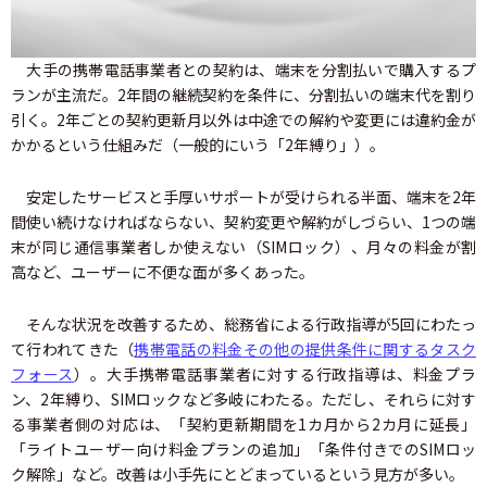
大手の携帯電話事業者との契約は、端末を分割払いで購入するプ
ランが主流だ。2年間の継続契約を条件に、分割払いの端末代を割り
引く。2年ごとの契約更新月以外は中途での解約や変更には違約金が
かかるという仕組みだ（一般的にいう「2年縛り」）。
安定したサービスと手厚いサポートが受けられる半面、端末を2年
間使い続けなければならない、契約変更や解約がしづらい、1つの端
末が同じ通信事業者しか使えない（SIMロック）、月々の料金が割
高など、ユーザーに不便な面が多くあった。
そんな状況を改善するため、総務省による行政指導が5回にわたっ
て行われてきた（
携帯電話の料金その他の提供条件に関するタスク
フォース
）。大手携帯電話事業者に対する行政指導は、料金プラ
ン、2年縛り、SIMロックなど多岐にわたる。ただし、それらに対す
る事業者側の対応は、「契約更新期間を1カ月から2カ月に延長」
「ライトユーザー向け料金プランの追加」「条件付きでのSIMロッ
ク解除」など。改善は小手先にとどまっているという見方が多い。