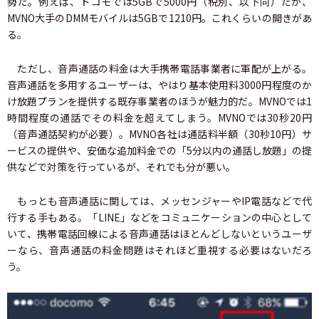
勢だ。例えば、ドコモでは5GBで5000円（税別、以下同）だが、
MVNO大手のDMMモバイルは5GBで1210円。これくらいの開きがあ
る。
ただし、音声通話の料金は大手携帯電話事業者に軍配が上がる。
音声通話を多用するユーザーは、やはり基本使用料3000円程度のか
け放題プランを提供する既存事業者のほうが魅力的だ。MVNOでは1
時間程度の通話でその料金を超えてしまう。MVNOでは30秒20円
（音声通話契約が必要）。MVNO各社は通話料半額（30秒10円）サ
ービスの提供や、安価な追加料金での「5分以内の通話し放題」の提
供などで対策を行っているが、それでも分が悪い。
もっとも音声通話に関しては、メッセンジャーやIP電話などで代
行する手もある。「LINE」などをコミュニケーションの中心として
いて、携帯電話回線による音声通話はほとんどしないというユーザ
ーなら、音声通話の料金問題はそれほど重視する必要はないだろ
う。