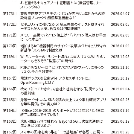
れを迎えるセキュアブート証明書とは（機器管理、リー
ス・レンタル）
第173回
警視庁防犯アプリ「デジポリス」が面白い。海外からの詐
2026.04.07
欺電話ブロックや痴漢撃退機能など
第172回
セキュリティに強くなろう！埼玉県警の小テスト風サイバ
2026.03.05
ーテストが大人気、あなたは何問正解？
第171回
メモリー高騰でパソコン値上げ? 「パソコン購入はお早め
2026.02.09
に」って本当？
第170回
増加するIoT機器利用のサイバー攻撃。IoTセキュリティの
2026.01.09
新基準「JC-STAR」制度とは
第169回
Wi-Fiルーターの「サポート切れ」は重大リスク。Wi-Fi 6ル
2025.12.03
ーターもそろそろ"型落ち"の時代に
第168回
PDFが危ない～安全とされてきたPDFファイルに多くの
2025.11.10
リスク。今から対策を！
第167回
電話ボックスを公衆Wi-Fiアクセスポイントに。
2025.10.17
OpenRoamingとは？
第166回
改めて知っておきたい。会社と社員を守る「防災テック」
2025.09.04
の最前線
第165回
弁護士ドットコム、SNS投稿の炎上リスク事前確認アプリ
2025.08.26
を無料提供。その実力は？
第164回
「Office 2016・2019」のサポートが2025年10月14日に
2025.07.16
終了。準備はできている？
第163回
大阪・関西万博で触れる「Beyond 5G」。次世代通信は
2025.06.17
生活をどう変えるか
第162回
スマホの回線を乗っ取る"ニセ基地局"が各所に出現～
2025.05.28