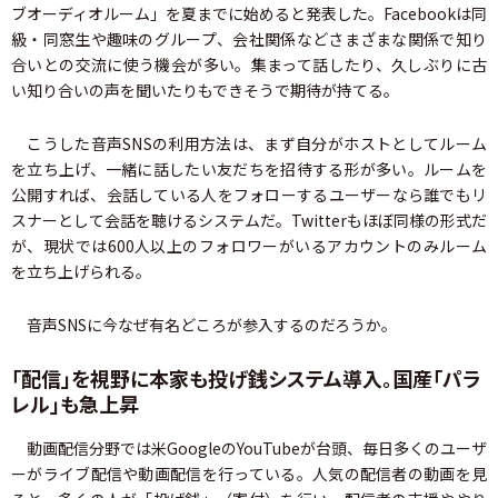
ブオーディオルーム」を夏までに始めると発表した。Facebookは同
級・同窓生や趣味のグループ、会社関係などさまざまな関係で知り
合いとの交流に使う機会が多い。集まって話したり、久しぶりに古
い知り合いの声を聞いたりもできそうで期待が持てる。
こうした音声SNSの利用方法は、まず自分がホストとしてルーム
を立ち上げ、一緒に話したい友だちを招待する形が多い。ルームを
公開すれば、会話している人をフォローするユーザーなら誰でもリ
スナーとして会話を聴けるシステムだ。Twitterもほぼ同様の形式だ
が、現状では600人以上のフォロワーがいるアカウントのみルーム
を立ち上げられる。
音声SNSに今なぜ有名どころが参入するのだろうか。
「配信」を視野に本家も投げ銭システム導入。国産「パラ
レル」も急上昇
動画配信分野では米GoogleのYouTubeが台頭、毎日多くのユーザ
ーがライブ配信や動画配信を行っている。人気の配信者の動画を見