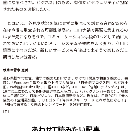
重になるべきだ。ビジネス用のもの、有償だがセキュリティが担保
されたものを選択したい。
とはいえ、外見や状況を気にせずに集まって話せる音声SNSの存
在は今後も重宝される可能性は高い。コロナ禍で実際に集まれるの
はまだ先になりそうで、コミュニケーション手段の1つとして頭に入
れておいたほうがよいだろう。システムや規約をよく知り、利用は
慎重にすべきだが、新しいサービスも今後出て来そうで楽しみだし
期待したい分野だ。
執筆＝青木 恵美
長野県松本市在住。独学で始めたDTPがきっかけでIT関連の執筆を始める。書
籍は「Windows手取り足取りトラブル解決」「自分流ブログ入門」など数十
冊。Web媒体はBiz Clip、日経XTECHなど。XTECHの「信州ITラプソディ」は、
10年以上にわたって長期連載された人気コラム（バックナンバーあり）。紙媒
体は日経PC21、日経パソコン、日本経済新聞など。現在は、日経PC21「青木
恵美のIT生活羅針盤」、Biz Clip「IT時事ネタキーワード これが気になる！」
「知って得する！話題のトレンドワード」を好評連載中。
【T】
あわせて読みたい記事