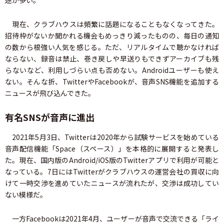
途が多い。
現在、クラブハウスは頻繁に話題になることもなくなってきた。
招待枠がないか聞かれる機会もめっきり減ったものの、毎日の通知
の数から根強い人気を感じる。ただ、リアルタイムで聴かなければ
ならない、録音は禁止、巻き戻しや早送りもできずアーカイブも残
らないなど、利用しづらい点も否めない。Androidユーザーも使え
ない。そんな折、TwitterやFacebookが、音声SNS機能を追加する
ニュースが飛び込んできた。
有名SNSが音声に進出
2021年5月3日、Twitterは2020年から試験サービスを始めている
音声配信機能「Space（スペース）」を本格的に展開すると発表し
た。現在、国内版のAndroid/iOS版のTwitterアプリで利用が可能と
なっている。7日にはTwitterがクラブハウスの運営会社の買収に向
けて一時交渉を進めていたニュースが流れたが、交渉は成功してい
ない模様だ。
一方Facebookは2021年4月、ユーザーが音声で交流できる「ライ