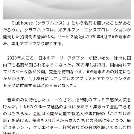
「Clubhouse（クラブハウス）」という名前を聞いたことがある
だろうか。クラブハウスは、米アルファ・エクスプロレーションが
開発した招待制の音声SNS。サービス開始は2020年4月でiOS端末の
み、専用アプリでやり取りする。
2020年末ごろ、日本のアーリーアダプターが使い始め、徐々に国
内でも名前が知られるようになった。2021年1月23日、国内向けア
プリのベータ版が公開。完全招待制なうえ、iOS端末のみの対応にも
かかわらず、1月28日にはアップルのアプリストアでランキングの
トップに位置するほどの人気となった。
音声のみに特化したユニークさと、招待制のプレミア感が人気を
呼んだ。LINEのグループ通話のように友だちと集まって会話できる
のはもちろん、会話は公開が可能で有名人や専門家の「ここだけの
話」を聴ける。筆者も2月ごろから友人たちとの会話に使いつつ、最
近はタレント、クリエイター、経営者などの会話を聴いて楽しむ用