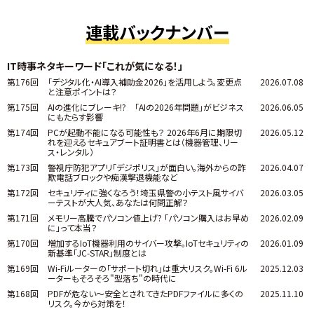
連載バックナンバー
IT時事ネタキーワード「これが気になる！」
第176回
「デジタル化・AI導入補助金2026」を活用しよう。変更点
2026.07.08
と注意ポイントは？
第175回
AIの進化にブレーキ!? 「AIの2026年問題」がビジネス
2026.06.05
にもたらす影響
第174回
PCが起動不能になる可能性も？ 2026年6月に期限切
2026.05.12
れを迎えるセキュアブート証明書とは（機器管理、リー
ス・レンタル）
第173回
警視庁防犯アプリ「デジポリス」が面白い。海外からの詐
2026.04.07
欺電話ブロックや痴漢撃退機能など
第172回
セキュリティに強くなろう！埼玉県警の小テスト風サイバ
2026.03.05
ーテストが大人気、あなたは何問正解？
第171回
メモリー高騰でパソコン値上げ? 「パソコン購入はお早め
2026.02.09
に」って本当？
第170回
増加するIoT機器利用のサイバー攻撃。IoTセキュリティの
2026.01.09
新基準「JC-STAR」制度とは
第169回
Wi-Fiルーターの「サポート切れ」は重大リスク。Wi-Fi 6ル
2025.12.03
ーターもそろそろ"型落ち"の時代に
第168回
PDFが危ない～安全とされてきたPDFファイルに多くの
2025.11.10
リスク。今から対策を！