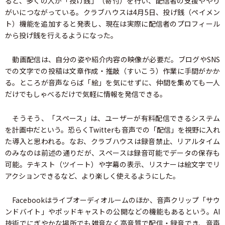
ると、多くの人が「投げ銭」（寄付）を行い、配信者の支援ややり
がいにつながっている。クラブハウスは4月5日、投げ銭（ペイメン
ト）機能を追加すると発表し、現在は実際に配信者のプロフィール
から投げ銭を行えるようになった。
動画配信は、自分の姿や紹介内容の映像が必要だ。ブログやSNS
での文字での投稿は文章作成・推敲（すいこう）作業に手間がかか
る。ところが音声ならば「絵」を気にせずに、仲間を集めても一人
だけでもしゃべるだけで気軽に情報を発信できる。
そうそう、「スペース」は、ユーザーが有料配信できるシステム
を計画中だという。恐らくTwitterも音声での「配信」を視野に入れ
た導入と思われる。なお、クラブハウスは録音禁止、リアルタイム
のみなのは前述の通りだが、スペースは録音可能でデータの保存も
可能。テキスト（ツイート）や字幕の表示、リスナーは絵文字でリ
アクションできるなど、より楽しく使えるようにした。
Facebookはライブオーディオルームのほか、音声クリップ「サウ
ンドバイト」やポッドキャストの公開などの機能もあるという。AI
技術でにぎやかな場所でも雑音なく高音質で配信・録音でき、音声