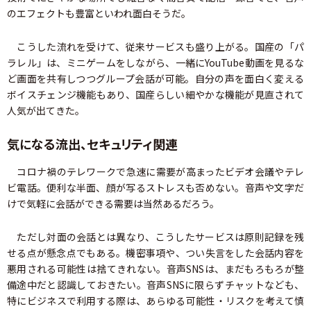
のエフェクトも豊富といわれ面白そうだ。
こうした流れを受けて、従来サービスも盛り上がる。国産の「パ
ラレル」は、ミニゲームをしながら、一緒にYouTube動画を見るな
ど画面を共有しつつグループ会話が可能。自分の声を面白く変える
ボイスチェンジ機能もあり、国産らしい細やかな機能が見直されて
人気が出てきた。
気になる流出、セキュリティ関連
コロナ禍のテレワークで急速に需要が高まったビデオ会議やテレ
ビ電話。便利な半面、顔が写るストレスも否めない。音声や文字だ
けで気軽に会話ができる需要は当然あるだろう。
ただし対面の会話とは異なり、こうしたサービスは原則記録を残
せる点が懸念点でもある。機密事項や、つい失言をした会話内容を
悪用される可能性は捨てきれない。音声SNSは、まだもろもろが整
備途中だと認識しておきたい。音声SNSに限らずチャットなども、
特にビジネスで利用する際は、あらゆる可能性・リスクを考えて慎