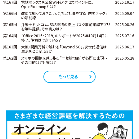
第167回
電話ボックスを公衆Wi-Fiアクセスポイントに。
2025.10.17
OpenRoamingとは？
第166回
改めて知っておきたい。会社と社員を守る「防災テック」
2025.09.04
の最前線
第165回
弁護士ドットコム、SNS投稿の炎上リスク事前確認アプリ
2025.08.26
を無料提供。その実力は？
第164回
「Office 2016・2019」のサポートが2025年10月14日に
2025.07.16
終了。準備はできている？
第163回
大阪・関西万博で触れる「Beyond 5G」。次世代通信は
2025.06.17
生活をどう変えるか
第162回
スマホの回線を乗っ取る"ニセ基地局"が各所に出現～
2025.05.28
その目的は？対策は？
もっと見る