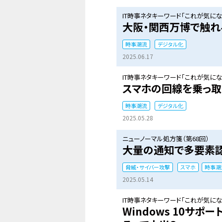
IT時事ネタキーワード「これが気になる
大阪・関西万博で触れる
時事潮流
デジタル化
2025.06.17
IT時事ネタキーワード「これが気になる
スマホの回線を乗っ取
時事潮流
デジタル化
2025.05.28
ニューノーマル処方箋（第68回）
大量の通知で多要素
脅威・サイバー攻撃
スマホ
時事潮
2025.05.14
IT時事ネタキーワード「これが気になる
Windows 10サ