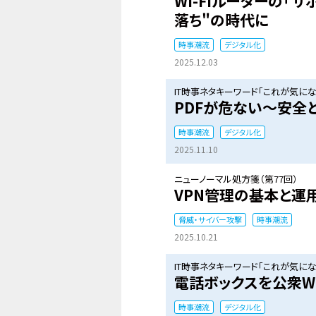
Wi-Fiルーターの「サ
落ち"の時代に
時事潮流
デジタル化
2025.12.03
IT時事ネタキーワード「これが気になる
PDFが危ない～安全と
時事潮流
デジタル化
2025.11.10
ニューノーマル処方箋（第77回）
VPN管理の基本と運
脅威・サイバー攻撃
時事潮流
2025.10.21
IT時事ネタキーワード「これが気になる
電話ボックスを公衆Wi-
時事潮流
デジタル化