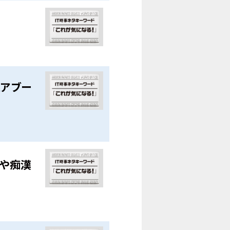
ュアブー
クや痴漢