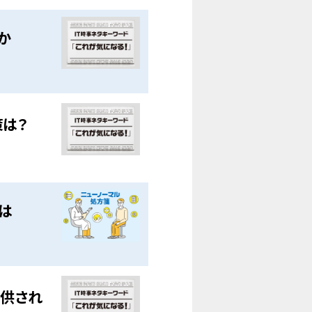
か
策は？
は
提供され