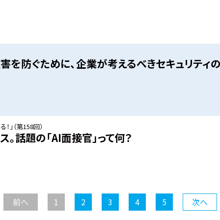
害を防ぐために、企業が考えるべきセキュリティ
！」（第158回）
ス。話題の「AI面接官」って何？
前へ
1
2
3
4
5
次へ