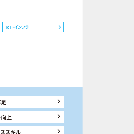
IoT・インフラ
不足
の向上
ネススキル