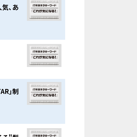
人気、あ
AR」制