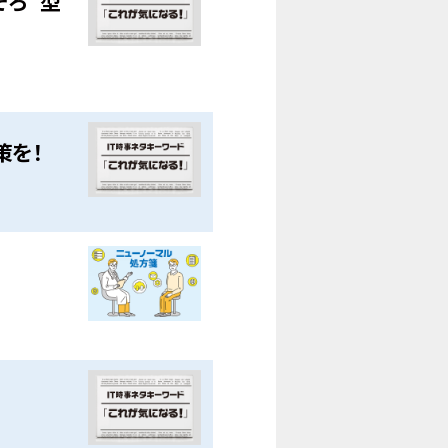
そろ"型
策を！