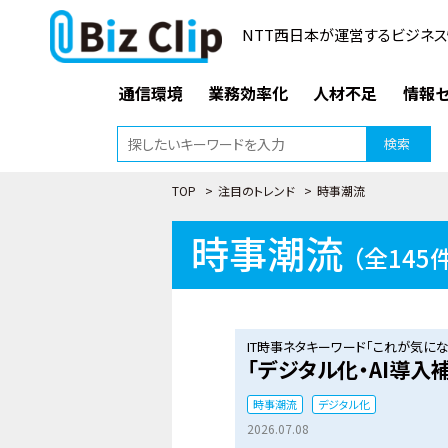
NTT西日本が運営するビジネス
通信環境
業務効率化
人材不足
情報セ
検索
TOP
>
注目のトレンド
>
時事潮流
時事潮流
（全145
IT時事ネタキーワード「これが気になる
「デジタル化・AI導入
時事潮流
デジタル化
2026.07.08