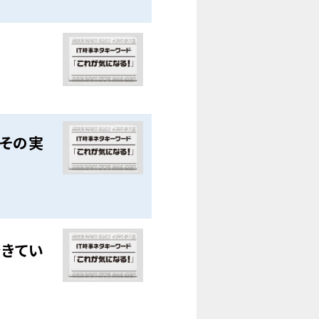
。その実
できてい