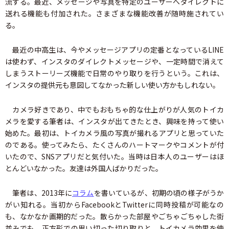
流する。最近、メッセージや写真を特定のユーザーへダイレクトに
送れる機能も付加された。さまざまな機能改善が随時施されてい
る。
最近の中高生は、今やメッセージアプリの定番となっているLINE
は使わず、インスタのダイレクトメッセージや、一定時間で消えて
しまうストーリーズ機能で日常のやり取りを行うという。これは、
インスタの提供元も意図してなかった新しい使い方かもしれない。
カメラ好きであり、中でもおもちゃ的な仕上がりが人気のトイカ
メラを愛する筆者は、インスタが出てきたとき、興味を持って使い
始めた。最初は、トイカメラ風の写真が撮れるアプリと思っていた
のである。使ってみたら、たくさんのハートマークやコメントが付
いたので、SNSアプリだと気付いた。当時は日本人のユーザーはほ
とんどいなかった。友達は外国人ばかりだった。
筆者は、2013年に
コラム
を書いているが、初期の頃の様子がうか
がい知れる。当初からFacebookとTwitterに同時投稿が可能なの
も、なかなか画期的だった。散らかった部屋やごちゃごちゃした街
並みでも、正方形での思い切った切り取りと、トイカメラ効果を使