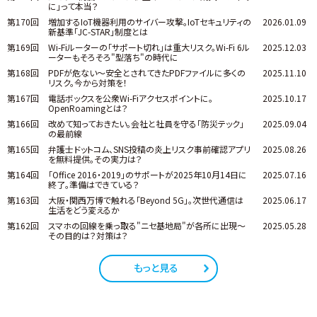
に」って本当？
第170回
増加するIoT機器利用のサイバー攻撃。IoTセキュリティの
2026.01.09
新基準「JC-STAR」制度とは
第169回
Wi-Fiルーターの「サポート切れ」は重大リスク。Wi-Fi 6ル
2025.12.03
ーターもそろそろ"型落ち"の時代に
第168回
PDFが危ない～安全とされてきたPDFファイルに多くの
2025.11.10
リスク。今から対策を！
第167回
電話ボックスを公衆Wi-Fiアクセスポイントに。
2025.10.17
OpenRoamingとは？
第166回
改めて知っておきたい。会社と社員を守る「防災テック」
2025.09.04
の最前線
第165回
弁護士ドットコム、SNS投稿の炎上リスク事前確認アプリ
2025.08.26
を無料提供。その実力は？
第164回
「Office 2016・2019」のサポートが2025年10月14日に
2025.07.16
終了。準備はできている？
第163回
大阪・関西万博で触れる「Beyond 5G」。次世代通信は
2025.06.17
生活をどう変えるか
第162回
スマホの回線を乗っ取る"ニセ基地局"が各所に出現～
2025.05.28
その目的は？対策は？
もっと見る