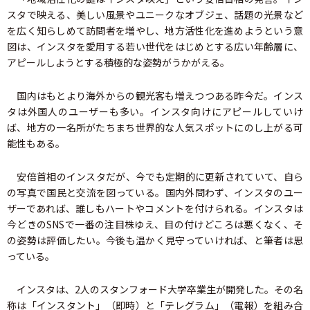
スタで映える、美しい風景やユニークなオブジェ、話題の光景など
を広く知らしめて訪問者を増やし、地方活性化を進めようという意
図は、インスタを愛用する若い世代をはじめとする広い年齢層に、
アピールしようとする積極的な姿勢がうかがえる。
国内はもとより海外からの観光客も増えつつある昨今だ。インス
タは外国人のユーザーも多い。インスタ向けにアピールしていけ
ば、地方の一名所がたちまち世界的な人気スポットにのし上がる可
能性もある。
安倍首相のインスタだが、今でも定期的に更新されていて、自ら
の写真で国民と交流を図っている。国内外問わず、インスタのユー
ザーであれば、誰しもハートやコメントを付けられる。インスタは
今どきのSNSで一番の注目株ゆえ、目の付けどころは悪くなく、そ
の姿勢は評価したい。今後も温かく見守っていければ、と筆者は思
っている。
インスタは、2人のスタンフォード大学卒業生が開発した。その名
称は「インスタント」（即時）と「テレグラム」（電報）を組み合