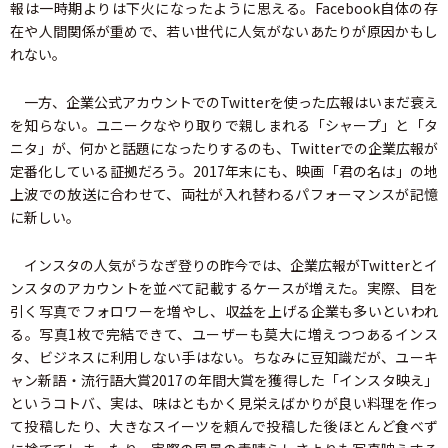
報は一時期よりは下火になったように思える。Facebook自体の存
在や人間関係が重めで、若い世代に人気がないあたりが原因かもし
れない。
一方、企業公式アカウントでのTwitterを使った広報はいまだ衰え
を知らない。ユニークなやり取りで親しまれる「シャープ」と「タ
ニタ」が、何かと話題になったりするのも、Twitterでの企業広報が
定番化している証拠だろう。2017年末にも、映画「君の名は」の地
上波での放送に合わせて、両社が入れ替わるパフォーマンスが記憶
に新しい。
インスタの人気がうなぎ登りの昨今では、企業広報がTwitterとイ
ンスタのアカウントを並べて記載するケースが増えた。実際、目を
引く写真でフォロワーを増やし、収益を上げる企業も多いといわれ
る。写真1枚で完結できて、ユーザーも莫大に増えつつあるインス
タ、ビジネスに利用しない手はない。ちなみに豆知識だが、ユーキ
ャン新語・流行語大賞2017の年間大賞を獲得した「インスタ映え」
というコトバ、実は、味はともかく見栄えばかりが良い料理を作っ
て投稿したり、大きなスイーツを頼んで投稿した後ほとんど食べず