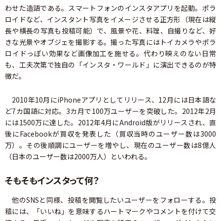
わせた造語である。スマートフォンのインスタアプリを起動。ポラ
ロイドなど、インスタント写真をイメージさせる正方形（現在は縦
長や横長の写真も投稿可能）で、風景や花、料理、自撮りなど、好
きな光景やオブジェを撮影する。撮った写真にはトイカメラやポラ
ロイドっぽい効果など画像加工を施せる。代わり映えのない日常
も、工夫次第で独自の「インスタ・ワールド」に演出できるのが特
徴だ。
2010年10月にiPhoneアプリとしてリリース、12月には日本語な
ど7カ国語に対応。3カ月で100万ユーザーを突破した。2012年2月
には1500万に達した。2012年4月にAndroid版がリリースされ、直
後にFacebookが買収を発表した（買収当時のユーザー数は3000
万）。その後順調にユーザーを増やし、現在のユーザー数は8億人
（日本のユーザー数は2000万人）といわれる。
そもそもインスタって何？
他のSNSと同様、投稿を閲覧したいユーザーをフォローする。投
稿には、「いいね」を意味するハートマークやコメントを付けて交