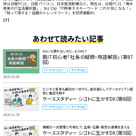
体は日経PC21、日経パソコン、日本経済新聞など。現在は、日経PC21「青木
恵美のIT生活羅針盤」、Biz Clip「IT時事ネタキーワード これが気になる！」
「知って得する！話題のトレンドワード」を好評連載中。
【T】
あわせて読みたい記事
5Gにも慣れないのに、もう6G？
脱IT初心者「社長の疑問・用語解説」（第87
回）
IT・テクノロジー
デジタル化
2025.02.05
ビジネス変革も最初の一歩から。紙を減らしてデータドリブン経
営に軸足を移す
ケーススタディー シゴトに生かすDX（第6回）
IT・テクノロジー
デジタル化
2024.11.29
情報の一元管理と可視化で、生産・在庫・販売の連携を支える
ケーススタディー シゴトに生かすDX（第5回）