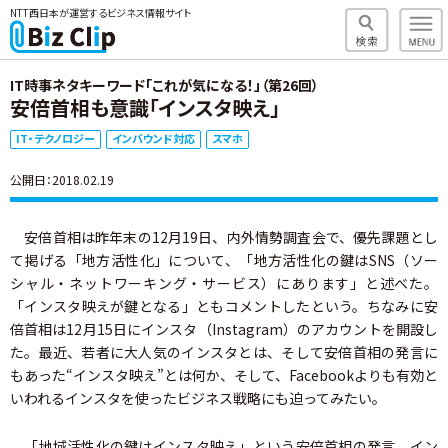
NTT西日本が運営するビジネス情報サイト
IT時事ネタキーワード「これが気になる！」（第26回）
安倍首相も意識「インスタ映え」
IT・テクノロジー
インバウンド対応
スマホ
公開日：2018.02.19
安倍首相は昨年末の12月19日、内外情勢調査会で、優先課題とし
て掲げる「地方活性化」について、「地方活性化の鍵はSNS（ソー
シャル・ネットワーキング・サービス）にあります」と述べた。
「インスタ映えが鍵となる」ともコメントしたという。ちなみに安
倍首相は12月15日にインスタ（Instagram）のアカウントを開設し
た。最近、若者に大人気のインスタとは、そして安倍首相の発言に
もあった“インスタ映え”とは何か、そして、Facebookよりも有効と
いわれるインスタを使ったビジネス戦略にも迫ってみたい。
「地域活性化の鍵はインスタ映え」という安倍首相の発言。イン