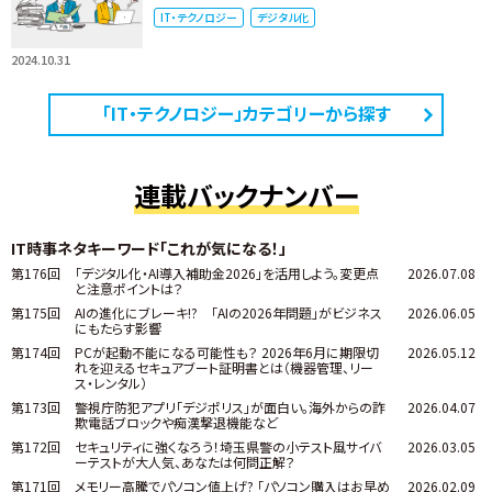
IT・テクノロジー
デジタル化
2024.10.31
「IT・テクノロジー」カテゴリーから探す
連載バックナンバー
IT時事ネタキーワード「これが気になる！」
第176回
「デジタル化・AI導入補助金2026」を活用しよう。変更点
2026.07.08
と注意ポイントは？
第175回
AIの進化にブレーキ!? 「AIの2026年問題」がビジネス
2026.06.05
にもたらす影響
第174回
PCが起動不能になる可能性も？ 2026年6月に期限切
2026.05.12
れを迎えるセキュアブート証明書とは（機器管理、リー
ス・レンタル）
第173回
警視庁防犯アプリ「デジポリス」が面白い。海外からの詐
2026.04.07
欺電話ブロックや痴漢撃退機能など
第172回
セキュリティに強くなろう！埼玉県警の小テスト風サイバ
2026.03.05
ーテストが大人気、あなたは何問正解？
第171回
メモリー高騰でパソコン値上げ? 「パソコン購入はお早め
2026.02.09