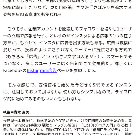
に捨ててしまったり、実際の風景の素晴らしさよりも写真映えする
場所に殺到したりなど、見た目の美しさや派手さばかりを追求する
姿勢を皮肉る意味でも使われる。
そうそう、企業アカウントを開設してフォロワーを増やし1ユーザ
ーの立場で広報を行う、というのがインスタによる広報の1つの在り
方だが、もう1つ、インスタに広告を出す方法もある。広告は投稿に
混じって、投稿のようにさりげなくユーザーに提供される方式で
（もちろん「広告」という小さい文字は入るが…）、スマートでそ
つがなく、多くのユーザーに広く告知できて効果的だ。詳しくは
Facebookの
Instagram広告
ページを参照しよう。
そんな感じで、安倍首相も始めた今どきなSNSであるインスタ
に、注目しておいて損はない。使い方もシンプルなので、ライフロ
グ的に始めてみるのもいいかもしれない。
執筆＝青木 恵美
長野県松本市在住。独学で始めたDTPがきっかけでIT関連の執筆を始める。書
籍は「Windows手取り足取りトラブル解決」「自分流ブログ入門」など数十
冊。Web媒体はBiz Clip、日経XTECHなど。XTECHの「信州ITラプソディ」は、
10年以上にわたって長期連載された人気コラム（バックナンバーあり）。紙媒