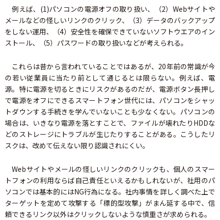
例えば、(1)パソコンの電源オフの取り扱い、（2）Webサイトや
メールなどの怪しいリンクのクリック、（3）データのバックアップ
をしない運用、（4）安全性を確保できていないソフトウエアのイン
ストール、（5）パスワードの取り扱いなどが考えられる。
これらは昔から言われていることではあるが、20年前の常識が今
の若い従業員に当たり前として通じるとは限らない。例えば、電
源。特に電源を切るときにリスクがあるのだが、電源ボタン長押し
で電源をオフにできるスマートフォン世代には、パソコンをシャッ
トダウンする手続きを学んでいないことも少なくない。パソコンの
場合は、いきなり電源を落とすことで、ファイルが壊れたりHDDな
どのストレージにトラブルが生じたりすることがある。こうしたリ
スクは、改めて伝えない限り認識されにくい。
Webサイトやメールの怪しいリンクのクリックも、個人のスマー
トフォンの利用ならば自己責任といえるかもしれないが、社用のパ
ソコンでは基本的にはNG行為になる。社内事情を詳しく調べた上で
ターゲットを定めて攻撃する「標的型攻撃」がまん延する中で、信
頼できるリンク以外はクリックしないような慎重さが求められる。