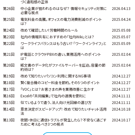
づく違和感の正体
第26回
中小企業が狙われるのはなぜ？ 情報セキュリティ対策に
2026.04.13
必要な視点
第25回
電気料金の高騰。オフィスの電力消費削減のポイント
2025.04.24
は？
第24回
改めて確認したい！労働時間のルール
2025.05.08
第23回
社内の情報共有におすすめの「社内Wiki」とは？
2025.05.07
第22回
ワークライフバランスはもう古い⁉ 「ワークインライフ」と
2025.05.09
は
第21回
IP電話とクラウドPBXの違い。業務活用へのポイント
2025.02.04
は？
第20回
紙文書のデータ化がファイルサーバーを圧迫。容量の節
2025.02.04
約術は？
第19回
改めて知りたいパソコン利用に関するNG事項
2024.12.27
第18回
賢く複合機のコピー料金を節約。その5つのポイント
2024.12.27
第17回
「VOC」とは？お客さまの声を業務改善に生かす
2024.12.27
第16回
Excelの「共同編集」で社内の連携を便利に
2024.11.11
第15回
似ているようで違う、法人向け光回線の選び方
2024.11.11
第14回
意思決定がスピードアップ！ 改めて知りたいチャット活用
2024.10.18
法
第13回
夜間・休日に通信トラブルが発生したら？不安なく過ごす
2024.10.17
ために考えるべき3つの視点