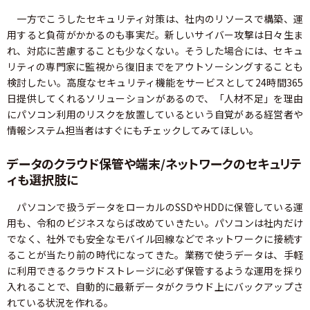
一方でこうしたセキュリティ対策は、社内のリソースで構築、運
用すると負荷がかかるのも事実だ。新しいサイバー攻撃は日々生ま
れ、対応に苦慮することも少なくない。そうした場合には、セキュ
リティの専門家に監視から復旧までをアウトソーシングすることも
検討したい。高度なセキュリティ機能をサービスとして24時間365
日提供してくれるソリューションがあるので、「人材不足」を理由
にパソコン利用のリスクを放置しているという自覚がある経営者や
情報システム担当者はすぐにもチェックしてみてほしい。
データのクラウド保管や端末/ネットワークのセキュリテ
ィも選択肢に
パソコンで扱うデータをローカルのSSDやHDDに保管している運
用も、令和のビジネスならば改めていきたい。パソコンは社内だけ
でなく、社外でも安全なモバイル回線などでネットワークに接続す
ることが当たり前の時代になってきた。業務で使うデータは、手軽
に利用できるクラウドストレージに必ず保管するような運用を採り
入れることで、自動的に最新データがクラウド上にバックアップさ
れている状況を作れる。