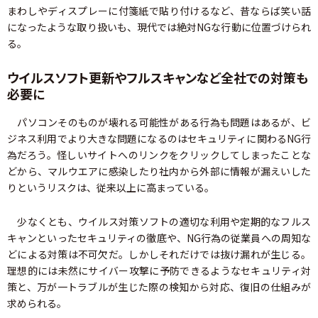
まわしやディスプレーに付箋紙で貼り付けるなど、昔ならば笑い話
になったような取り扱いも、現代では絶対NGな行動に位置づけられ
る。
ウイルスソフト更新やフルスキャンなど全社での対策も
必要に
パソコンそのものが壊れる可能性がある行為も問題はあるが、ビ
ジネス利用でより大きな問題になるのはセキュリティに関わるNG行
為だろう。怪しいサイトへのリンクをクリックしてしまったことな
どから、マルウエアに感染したり社内から外部に情報が漏えいした
りというリスクは、従来以上に高まっている。
少なくとも、ウイルス対策ソフトの適切な利用や定期的なフルス
キャンといったセキュリティの徹底や、NG行為の従業員への周知な
どによる対策は不可欠だ。しかしそれだけでは抜け漏れが生じる。
理想的には未然にサイバー攻撃に予防できるようなセキュリティ対
策と、万が一トラブルが生じた際の検知から対応、復旧の仕組みが
求められる。