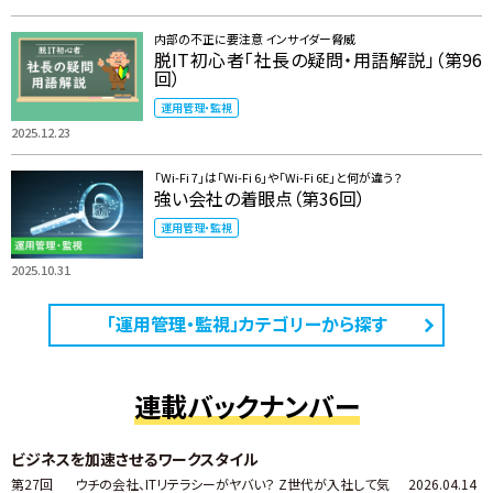
内部の不正に要注意 インサイダー脅威
脱IT初心者「社長の疑問・用語解説」（第96
回）
運用管理・監視
2025.12.23
「Wi-Fi 7」は「Wi-Fi 6」や「Wi-Fi 6E」と何が違う？
強い会社の着眼点（第36回）
運用管理・監視
2025.10.31
「運用管理・監視」カテゴリーから探す
連載バックナンバー
ビジネスを加速させるワークスタイル
第27回
ウチの会社、ITリテラシーがヤバい？ Z世代が入社して気
2026.04.14