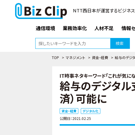
NTT西日本が運営するビジネス
通信環境
業務効率化
人材不足
情報セ
検索
TOP
>
マネジメント
>
資金・経費
>
給与のデジタ
IT時事ネタキーワード「これが気になる
給与のデジタル
済）可能に
資金・経費
デジタル化
公開日：2021.02.25