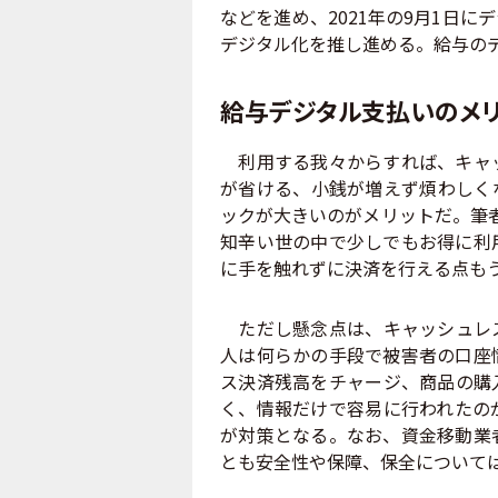
などを進め、2021年の9月1日
デジタル化を推し進める。給与の
給与デジタル支払いのメリ
利用する我々からすれば、キャッ
が省ける、小銭が増えず煩わしく
ックが大きいのがメリットだ。筆者の
知辛い世の中で少しでもお得に利
に手を触れずに決済を行える点も
ただし懸念点は、キャッシュレス
人は何らかの手段で被害者の口座
ス決済残高をチャージ、商品の購
く、情報だけで容易に行われたの
が対策となる。なお、資金移動業
とも安全性や保障、保全について