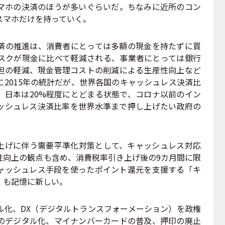
マホの決済のほうが多いぐらいだ。ちなみに近所のコン
スマホだけを持っていく。
の推進は、消費者にとっては多額の現金を持たずに買
スクが現金に比べて軽減される、事業者にとっては銀行
担の軽減、現金管理コストの削減による生産性向上など
2015年の統計だが、世界各国のキャッシュレス決済比
、日本は20%程度にとどまる状態で、コロナ以前のイン
ッシュレス決済比率を世界水準まで押し上げたい政府の
き上げに伴う需要平準化対策として、キャッシュレス対応
性向上の観点も含め、消費税率引き上げ後の9カ月間に限
ャッシュレス手段を使ったポイント還元を支援する「キ
」も記憶に新しい。
化、DX（デジタルトランスフォーメーション）を政権
のデジタル化、マイナンバーカードの普及、押印の廃止