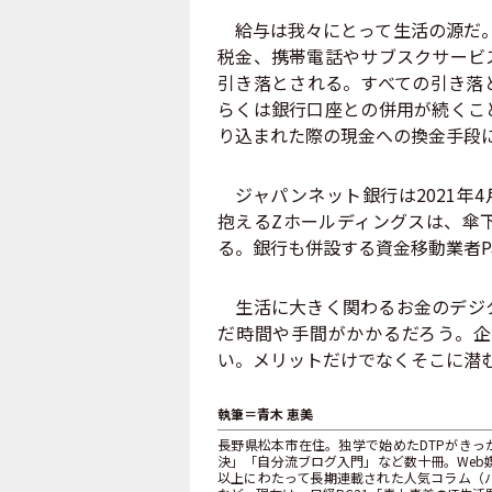
給与は我々にとって生活の源だ。
税金、携帯電話やサブスクサービ
引き落とされる。すべての引き落
らくは銀行口座との併用が続くこ
り込まれた際の現金への換金手段
ジャパンネット銀行は2021年4月5日
抱えるZホールディングスは、傘下
る。銀行も併設する資金移動業者Pa
生活に大きく関わるお金のデジタ
だ時間や手間がかかるだろう。企
い。メリットだけでなくそこに潜
執筆＝青木 恵美
長野県松本市在住。独学で始めたDTPがきっか
決」「自分流ブログ入門」など数十冊。Web媒体はB
以上にわたって長期連載された人気コラム（バ