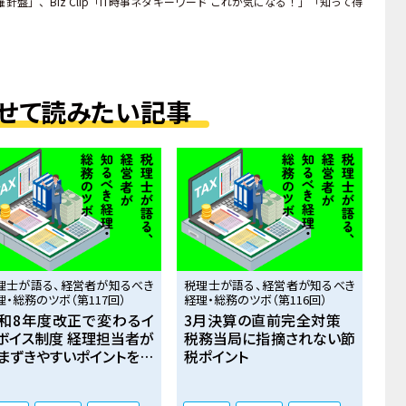
針盤」、Biz Clip「IT時事ネタキーワード これが気になる！」「知って得
。
せて読みたい記事
理士が語る、経営者が知るべき
税理士が語る、経営者が知るべき
理・総務のツボ（第117回）
経理・総務のツボ（第116回）
和8年度改正で変わるイ
3月決算の直前完全対策
ボイス制度 ――経理担当者が
税務当局に指摘されない節
まずきやすいポイントを解
税ポイント