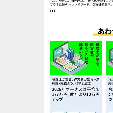
など。現在は、日経PC21「青木恵美のIT生活羅
する！話題のトレンドワード」を好評連載中
【T】
あわ
税理士が語る、経営者が知るべき
税
経理・総務のツボ（第118回）
経
2026年ボーナスは平均で
令
177万円。昨年より10万円
ン
アップ
つ
説