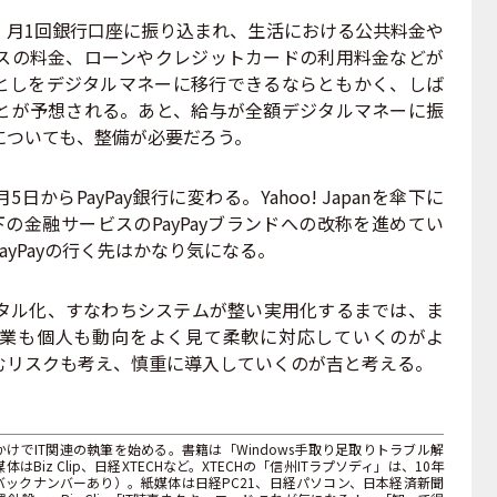
月1回銀行口座に振り込まれ、生活における公共料金や
スの料金、ローンやクレジットカードの利用料金などが
としをデジタルマネーに移行できるならともかく、しば
とが予想される。あと、給与が全額デジタルマネーに振
についても、整備が必要だろう。
からPayPay銀行に変わる。Yahoo! Japanを傘下に
の金融サービスのPayPayブランドへの改称を進めてい
yPayの行く先はかなり気になる。
ル化、すなわちシステムが整い実用化するまでは、ま
業も個人も動向をよく見て柔軟に対応していくのがよ
むリスクも考え、慎重に導入していくのが吉と考える。
けでIT関連の執筆を始める。書籍は「Windows手取り足取りトラブル解
iz Clip、日経XTECHなど。XTECHの「信州ITラプソディ」は、10年
ックナンバーあり）。紙媒体は日経PC21、日経パソコン、日本経済新聞