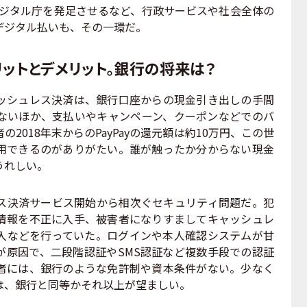
にデジタル庁を発足させるなど、行政サービスや社会全体の
デジタル払いも、その一環だ。
ットとデメリット。銀行の将来は？
シュレス決済は、銀行口座からの現金引き出しの手間
ないほか、支払いやキャンペーン、クーポンなどでのバ
2018年末からのPayPayの還元額は約10万円、この世
用できるのがありがたい。誰が触ったか分からない現金
うれしい。
決済サービス開始から相次ぐセキュリティ問題だ。犯
情報を不正に入手、被害者になりすましてキャッシュレ
入などを行っていた。ログインや本人確認システムが甘
が原因で、二段階認証やSMS認証など複数手段での認証
者には、銀行のような免許制や資本条件がない。少なく
は、銀行と同等かそれ以上が望ましい。