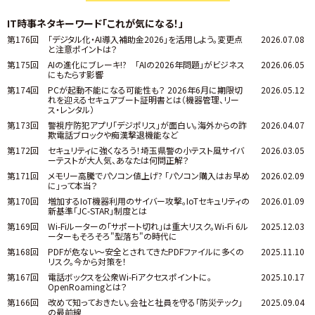
IT時事ネタキーワード「これが気になる！」
第176回
「デジタル化・AI導入補助金2026」を活用しよう。変更点
2026.07.08
と注意ポイントは？
第175回
AIの進化にブレーキ!? 「AIの2026年問題」がビジネス
2026.06.05
にもたらす影響
第174回
PCが起動不能になる可能性も？ 2026年6月に期限切
2026.05.12
れを迎えるセキュアブート証明書とは（機器管理、リー
ス・レンタル）
第173回
警視庁防犯アプリ「デジポリス」が面白い。海外からの詐
2026.04.07
欺電話ブロックや痴漢撃退機能など
第172回
セキュリティに強くなろう！埼玉県警の小テスト風サイバ
2026.03.05
ーテストが大人気、あなたは何問正解？
第171回
メモリー高騰でパソコン値上げ? 「パソコン購入はお早め
2026.02.09
に」って本当？
第170回
増加するIoT機器利用のサイバー攻撃。IoTセキュリティの
2026.01.09
新基準「JC-STAR」制度とは
第169回
Wi-Fiルーターの「サポート切れ」は重大リスク。Wi-Fi 6ル
2025.12.03
ーターもそろそろ"型落ち"の時代に
第168回
PDFが危ない～安全とされてきたPDFファイルに多くの
2025.11.10
リスク。今から対策を！
第167回
電話ボックスを公衆Wi-Fiアクセスポイントに。
2025.10.17
OpenRoamingとは？
第166回
改めて知っておきたい。会社と社員を守る「防災テック」
2025.09.04
の最前線