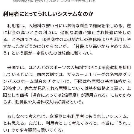
類の価格別に色分けされたカレンダーが表示される
利用者にとってうれしいシステムなのか
利用者は、入場料の安い日にはお得な料金で施設を楽しめる。逆
に料金の高いときの利点は、過度な混雑が抑止され快適に楽しめ
る、と予想できる。10連休中のUSJが昨年の連休時よりも利用しや
すかったかどうかは分からないが、「普段より高いからやめておこ
う」という層が一定数いたのは想像に難くない。
米国では、ほとんどのスポーツの入場料でDPによる変動制を採用
しているという。国内の例では、サッカーＪ１リーグの名古屋グラ
ンパスのホーム試合のチケットは、下限は各席種の基本価格から
20％オフ、完売が見込まれる席種については基本価格より高い、上
限なしの価格（場合によっては2倍程度）が適用される。にもかかわ
らず、動員数や入場料収入は好調だという。
おしなべて考えれば、企業側にも利用者にもうれしいシステム、
とも思える。ただし、利用者として考えてみると、本当に「うれし
い」のか少々疑問も湧いてくる。