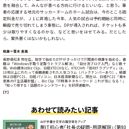
恵を融合して、みんなが喜べる方向に行けるといいな、と思う。筆
者の応援する地元のサッカーチームのホーム試合は、今のところ固
定料金だが、Ｊ１に昇格した今年、人気の試合は予約開始と同時に
瞬殺で売り切れてしまう事態に。DPが導入されれば、チケットも多
少は取りやすくなるのかな、などと思いをはせてみる。だとした
ら、案外悪くはないかもしれない。
執筆＝青木 恵美
長野県松本市在住。独学で始めたDTPがきっかけでIT関連の執筆を始める。書
籍は「Windows手取り足取りトラブル解決」「自分流ブログ入門」など数十
冊。Web媒体はBiz Clip、日経XTECHなど。XTECHの「信州ITラプソディ」は、
10年以上にわたって長期連載された人気コラム（バックナンバーあり）。紙媒
体は日経PC21、日経パソコン、日本経済新聞など。現在は、日経PC21「青木
恵美のIT生活羅針盤」、Biz Clip「IT時事ネタキーワード これが気になる！」
「知って得する！話題のトレンドワード」を好評連載中。
【T】
あわせて読みたい記事
AIが手書き文字の識字率をアップ
脱IT初心者「社長の疑問・用語解説」（第93