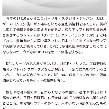
今年の1月10日からユニバーサル・スタジオ・ジャパン（USJ）
が、AI（人工知能）が入場料を決める変動価格制を導入した。需給
に応じて価格を柔軟に変える仕組みだ。収益アップと観客動員数増
をめざすこのシステムは「ダイナミックプライシング（DP）」と呼
ばれる。数年前から米国で導入され、日本でもさまざまな分野で実
証実験や導入が始まっている。DPには多様な条件を想定しなくては
ならないが、今どきのDPはAIを使って価格を決める。
DPはJリーグの名古屋グランパス、横浜F・マリノス、プロ野球の
福岡ソフトバンクホークスなどが採用し、一定の効果を得ていると
いう。こうした試合チケットでのDPでは、収益アップのほか、近年
問題となっているチケットの転売も防ぐ。
旅行や宿泊料金では、昔からおなじみの話だ。連休や休前日には
高めの価格、平日や日曜日、休日後はお値打ち価格なのは誰もが知
るところ。格安旅行ツアーの多くは、人の少ない時節を狙ったもの
だ。