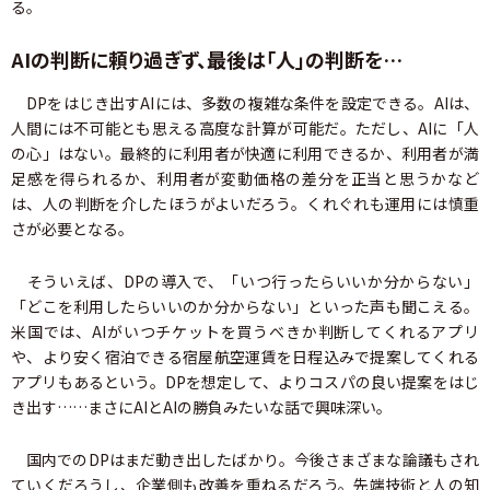
る。
AIの判断に頼り過ぎず、最後は「人」の判断を…
DPをはじき出すAIには、多数の複雑な条件を設定できる。AIは、
人間には不可能とも思える高度な計算が可能だ。ただし、AIに「人
の心」はない。最終的に利用者が快適に利用できるか、利用者が満
足感を得られるか、利用者が変動価格の差分を正当と思うかなど
は、人の判断を介したほうがよいだろう。くれぐれも運用には慎重
さが必要となる。
そういえば、DPの導入で、「いつ行ったらいいか分からない」
「どこを利用したらいいのか分からない」といった声も聞こえる。
米国では、AIがいつチケットを買うべきか判断してくれるアプリ
や、より安く宿泊できる宿屋航空運賃を日程込みで提案してくれる
アプリもあるという。DPを想定して、よりコスパの良い提案をはじ
き出す……まさにAIとAIの勝負みたいな話で興味深い。
国内でのDPはまだ動き出したばかり。今後さまざまな論議もされ
ていくだろうし、企業側も改善を重ねるだろう。先端技術と人の知