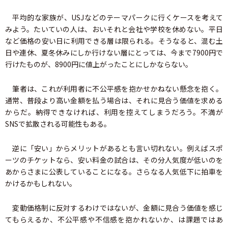
平均的な家族が、USJなどのテーマパークに行くケースを考えて
みよう。たいていの人は、おいそれと会社や学校を休めない。平日
など価格の安い日に利用できる層は限られる。そうなると、混む土
日や連休、夏冬休みにしか行けない層にとっては、今まで7900円で
行けたものが、8900円に値上がったことにしかならない。
筆者は、これが利用者に不公平感を抱かせかねない懸念を抱く。
通常、普段より高い金額を払う場合は、それに見合う価値を求める
からだ。納得できなければ、利用を控えてしまうだろう。不満が
SNSで拡散される可能性もある。
逆に「安い」からメリットがあるとも言い切れない。例えばスポ
ーツのチケットなら、安い料金の試合は、その分人気度が低いのを
あからさまに公表していることになる。さらなる人気低下に拍車を
かけるかもしれない。
変動価格制に反対するわけではないが、金額に見合う価値を感じ
てもらえるか、不公平感や不信感を抱かれないか、は課題ではあ