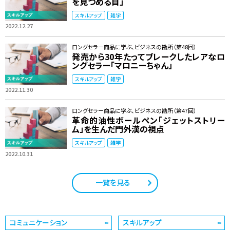
を見つめる目」
スキルアップ
雑学
2022.12.27
ロングセラー商品に学ぶ、ビジネスの勘所（第48回）
発売から30年たってブレークしたレアなロ
ングセラー「マロニーちゃん」
スキルアップ
雑学
2022.11.30
ロングセラー商品に学ぶ、ビジネスの勘所（第47回）
革命的油性ボールペン「ジェットストリー
ム」を生んだ門外漢の視点
スキルアップ
雑学
2022.10.31
一覧を見る
コミュニケーション
スキルアップ