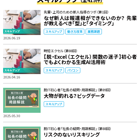
（全415件）
先輩・上司のための新人指導のツボ（第1回）
なぜ新人は報連相ができないのか？ 先輩
が教えるべき「型」と「タイミング」
スキルアップ
働き方改革
業務課題
2026.06.19
時短エクセル（第88回）
【脱・Excel（エクセル）関数の迷子】初心者
でもよくわかる生成AI活用術
スキルアップ
パソコン
2026.04.16
脱IT初心者「社長の疑問・用語解説」（第89回）
大物が釣れる？ビッグデータ
スキルアップ
2025.05.30
脱IT初心者「社長の疑問・用語解説」（第88回）
リスクのないリスキリング