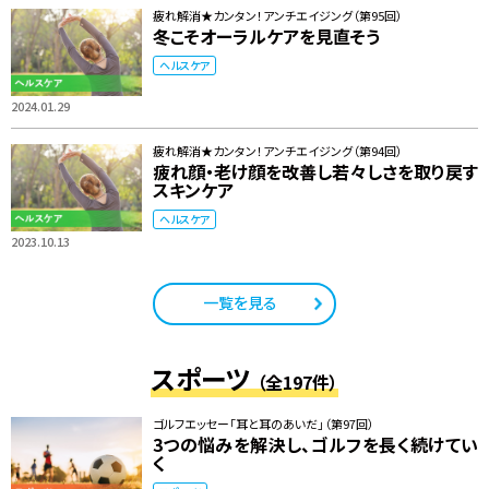
疲れ解消★カンタン！アンチエイジング（第95回）
冬こそオーラルケアを見直そう
ヘルスケア
2024.01.29
疲れ解消★カンタン！アンチエイジング（第94回）
疲れ顔・老け顔を改善し若々しさを取り戻す
スキンケア
ヘルスケア
2023.10.13
一覧を見る
スポーツ
（全197件）
ゴルフエッセー「耳と耳のあいだ」（第97回）
3つの悩みを解決し、ゴルフを長く続けてい
く