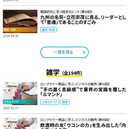
戦国武将に学ぶ経営のヒント（第98回）
九州の名将・立花宗茂に見る、リーダーとし
て「普通」であることのすごみ
歴史・名言
2024.04.26
一覧を見る
雑学
（全194件）
ロングセラー商品に学ぶ、ビジネスの勘所（第50回）
"手の届く高級感"で業界の常識を覆した
「ルマンド」
スキルアップ
雑学
2023.02.27
ロングセラー商品に学ぶ、ビジネスの勘所（第49回）
飲酒時の友「ウコンの力」を生み出した「内