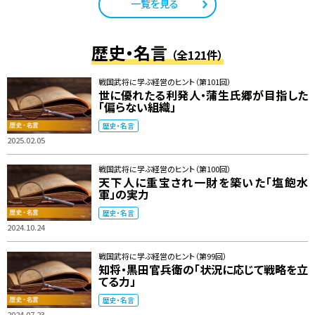
一覧を見る
歴史・名言
（全121件）
戦国武将に学ぶ経営のヒント（第101回）
世に優れたる利発人・蒲生氏郷が目指した
「偏らない組織」
歴史・名言
2025.02.05
戦国武将に学ぶ経営のヒント（第100回）
天下人に重宝され一財を築いた「塩飽水
軍」の実力
歴史・名言
2024.10.24
戦国武将に学ぶ経営のヒント（第99回）
知将・黒田官兵衛の「状況に応じて戦略を立
てる力」
歴史・名言
2024.07.23