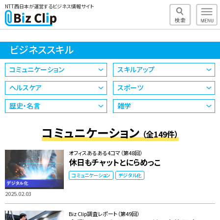
NTT西日本が運営するビジネス情報サイト
ビジネススキル
コミュニケーション
スキルアップ
ヘルスケア
スポーツ
歴史・名言
雑学
コミュニケーション
（全149件）
オフィスあるある4コマ（第48回）
休日もチャットとにらめっこ
コミュニケーション
デジタル化
2025.02.03
Biz Clip調査レポート（第49回）