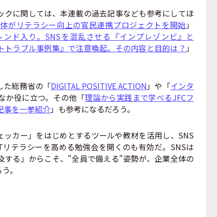
ックに関しては、本連載の過去記事なども参考にしてほ
団体がリテラシー向上の官民連携プロジェクトを開始
」
レンド入り。SNSを混乱させる『インプレゾンビ』と
トトラブル事例集』で注意喚起。その内容と目的は？
」
した総務省の「
DIGITAL POSITIVE ACTION
」や「
インタ
なか役に立つ。その他「
理論から実践まで学べるJFCフ
記事を一挙紹介
」も参考になるだろう。
ェッカー」をはじめとするツールや教材を活用し、SNS
Tリテラシーを高める勉強会を開くのも有効だ。SNSは
及する」からこそ、"全員で備える"姿勢が、企業全体の
ろう。