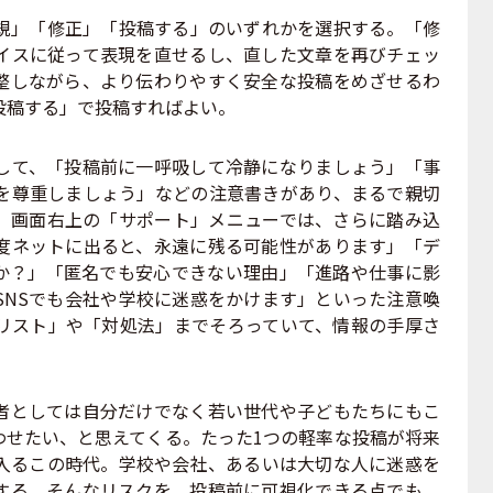
」「修正」「投稿する」のいずれかを選択する。「修
イスに従って表現を直せるし、直した文章を再びチェッ
整しながら、より伝わりやすく安全な投稿をめざせるわ
投稿する」で投稿すればよい。
て、「投稿前に一呼吸して冷静になりましょう」「事
を尊重しましょう」などの注意書きがあり、まるで親切
。画面右上の「サポート」メニューでは、さらに踏み込
度ネットに出ると、永遠に残る可能性があります」「デ
か？」「匿名でも安心できない理由」「進路や仕事に影
SNSでも会社や学校に迷惑をかけます」といった注意喚
リスト」や「対処法」までそろっていて、情報の手厚さ
としては自分だけでなく若い世代や子どもたちにもこ
わせたい、と思えてくる。たった1つの軽率な投稿が将来
入るこの時代。学校や会社、あるいは大切な人に迷惑を
する。そんなリスクを、投稿前に可視化できる点でも、