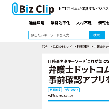
NTT西日本が運営するビジネス
通信環境
業務効率化
人材不足
情報セ
検索
TOP
>
注目のトレンド
>
時事潮流
>
弁護士ドッ
IT時事ネタキーワード「これが気になる
弁護士ドットコム
事前確認アプリ
時事潮流
デジタル化
公開日：2025.08.26