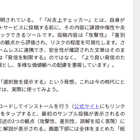
されている。「『AI炎上チェッカー』とは、自身が
ットサービスに投稿する前に、その内容に誹謗中傷性や炎
ェックできるツールです。投稿内容は『攻撃性』『差別
つの観点から評価され、リスクの程度を可視化します。さ
シームレスに連携でき、安全性が確認された文章はそのま
は『発信を制限する』のではなく、『より良い発信のた
眼とし、多様な価値観への配慮を重視しています」。
選択肢を提示する」という発想。これは今の時代にと
では、実際に使ってみよう。
ロードしてインストールを行う（
公式サイト
にもリンク
をタップすると、最初のサンプル投稿が表示されるの
前述の3つの観点（攻撃性、差別性、誤解を招く表現）に
と解説が表示される。画面下部には全体をまとめた「総