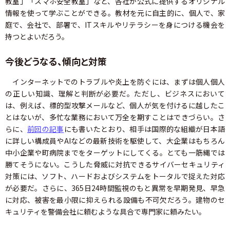
教室」「スマホ安全教室」など、各社が公式に提供するオリジナル
情報を使って学ぶことができる。教材を元に自主的に、個人で、家
庭で、会社で、部署で、ITスキルやリテラシーを身につける機会を
持つとよいだろう。
今後どうなる、傾向と対策
インターネットでのトラブルや炎上を防ぐには、まずは個人個人
の正しい知識、理解と判断が必要だ。ただし、ビジネスにおいて
は、例えば、標的型攻撃メールなど、個人が気を付けるに越したこ
とはないが、多忙な業務において万全を期すことはできづらい。さ
らに、
前回の記事
にも書いたとおり、相手は国際的な組織が日本語
に詳しい構成員やAIなどの最新技術を駆使して、大企業はもちろん
中小企業や町病院までをターゲットにしてくる。とても一筋縄では
勝てそうにない。こうした脅威に対抗できるサイバーセキュリティ
対策には、ソフト、ハードおよびシステムをトータルで捉えた対応
が必要だ。さらに、365日24時間監視のもと異常を早期発見、早急
に対応、被害を最小限に抑えられる設備も不可欠だろう。建物のセ
キュリティを警備会社に頼むような具合で専門家に頼みたい。