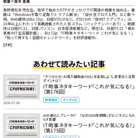
執筆＝青木 恵美
長野県松本市在住。独学で始めたDTPがきっかけでIT関連の執筆を始める。書
籍は「Windows手取り足取りトラブル解決」「自分流ブログ入門」など数十
冊。Web媒体はBiz Clip、日経XTECHなど。XTECHの「信州ITラプソディ」は、
10年以上にわたって長期連載された人気コラム（バックナンバーあり）。紙媒
体は日経PC21、日経パソコン、日本経済新聞など。現在は、日経PC21「青木
恵美のIT生活羅針盤」、Biz Clip「IT時事ネタキーワード これが気になる！」
「知って得する！話題のトレンドワード」を好評連載中。
【TP】
あわせて読みたい記事
「デジタル化・AI導入補助金2026」を活用しよう。変更点と注意
ポイントは？
IT時事ネタキーワード「これが気になる！」
（第176回）
時事潮流
デジタル化
2026.07.08
AIの進化にブレーキ!? 「AIの2026年問題」がビジネスにもた
らす影響
IT時事ネタキーワード「これが気になる！」
（第175回）