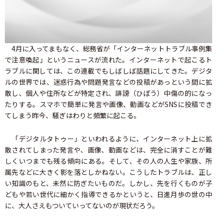
4月に入ってまもなく、総務省が「インターネットトラブル事例集
で注意喚起」というニュースが流れた。インターネットで起こるト
ラブルに関しては、この連載でもしばしば話題にしてきた。デジタ
ルの世界では、迷惑行為や問題発言などの投稿があっという間に拡
散し、個人や住所などが特定され、誹謗（ひぼう）中傷の的になっ
たりする。スマホで簡単に発言や画像、動画などがSNSに投稿でき
てしまう昨今、騒ぎはわりと頻繁に起こる。
「デジタルタトゥー」といわれるように、インターネット上に拡
散されてしまった発言や、画像、動画などは、完全に消すことが難
しくいつまでも残る傾向にある。そして、その人の人生や家族、所
属先などに大きく影を落としかねない。こうしたトラブルは、正し
い知識のもと、未然に防ぎたいものだ。しかし、先を行くものが子
どもや若い世代に細かく指導できるかというと、日進月歩の世の中
に、大人さえもついていってないのが現状だろう。