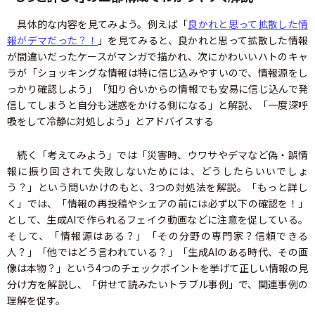
具体的な内容を見てみよう。例えば「
良かれと思って拡散した情
報がデマだった？！
」を見てみると、良かれと思って拡散した情報
が間違いだったケースがマンガで描かれ、次にかわいいハトのキャ
ラが「ショッキングな情報は特に信じ込みやすいので、情報源をし
っかり確認しよう」「知り合いからの情報でも安易に信じ込んで発
信してしまうと自分も迷惑をかける側になる」と解説、「一度深呼
吸をして冷静に対処しよう」とアドバイスする
続く「考えてみよう」では「災害時、ウワサやデマなど偽・誤情
報に振り回されて失敗しないためには、どうしたらいいでしょ
う？」という問いかけのもと、3つの対処法を解説。「もっと詳し
く」では、「情報の再投稿やシェアの前には必ず以下の確認を！」
として、生成AIで作られるフェイク動画などに注意を促している。
そして、「情報源はある？」「その分野の専門家？信頼できる
人？」「他ではどう言われている？」「生成AIのある時代、その画
像は本物？」という4つのチェックポイントを挙げて正しい情報の見
分け方を解説し、「併せて読みたいトラブル事例」で、関連事例の
理解を促す。