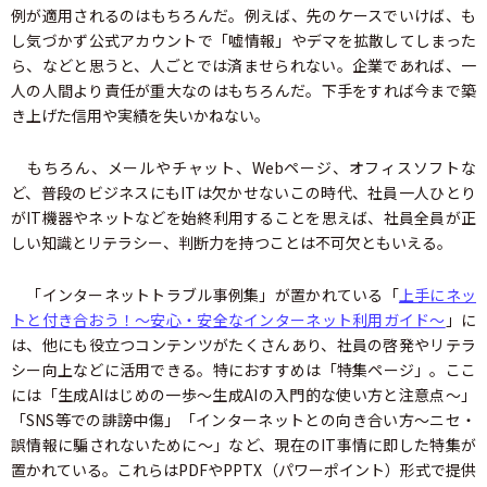
例が適用されるのはもちろんだ。例えば、先のケースでいけば、も
し気づかず公式アカウントで「嘘情報」やデマを拡散してしまった
ら、などと思うと、人ごとでは済ませられない。企業であれば、一
人の人間より責任が重大なのはもちろんだ。下手をすれば今まで築
き上げた信用や実績を失いかねない。
もちろん、メールやチャット、Webページ、オフィスソフトな
ど、普段のビジネスにもITは欠かせないこの時代、社員一人ひとり
がIT機器やネットなどを始終利用することを思えば、社員全員が正
しい知識とリテラシー、判断力を持つことは不可欠ともいえる。
「インターネットトラブル事例集」が置かれている「
上手にネッ
トと付き合おう！～安心・安全なインターネット利用ガイド～
」に
は、他にも役立つコンテンツがたくさんあり、社員の啓発やリテラ
シー向上などに活用できる。特におすすめは「特集ページ」。ここ
には「生成AIはじめの一歩～生成AIの入門的な使い方と注意点～」
「SNS等での誹謗中傷」「インターネットとの向き合い方～ニセ・
誤情報に騙されないために～」など、現在のIT事情に即した特集が
置かれている。これらはPDFやPPTX（パワーポイント）形式で提供