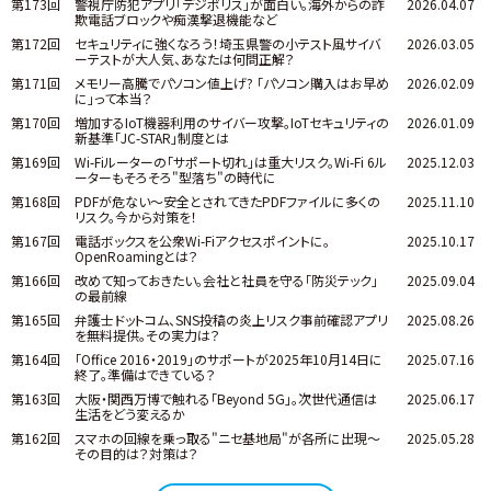
第173回
警視庁防犯アプリ「デジポリス」が面白い。海外からの詐
2026.04.07
欺電話ブロックや痴漢撃退機能など
第172回
セキュリティに強くなろう！埼玉県警の小テスト風サイバ
2026.03.05
ーテストが大人気、あなたは何問正解？
第171回
メモリー高騰でパソコン値上げ? 「パソコン購入はお早め
2026.02.09
に」って本当？
第170回
増加するIoT機器利用のサイバー攻撃。IoTセキュリティの
2026.01.09
新基準「JC-STAR」制度とは
第169回
Wi-Fiルーターの「サポート切れ」は重大リスク。Wi-Fi 6ル
2025.12.03
ーターもそろそろ"型落ち"の時代に
第168回
PDFが危ない～安全とされてきたPDFファイルに多くの
2025.11.10
リスク。今から対策を！
第167回
電話ボックスを公衆Wi-Fiアクセスポイントに。
2025.10.17
OpenRoamingとは？
第166回
改めて知っておきたい。会社と社員を守る「防災テック」
2025.09.04
の最前線
第165回
弁護士ドットコム、SNS投稿の炎上リスク事前確認アプリ
2025.08.26
を無料提供。その実力は？
第164回
「Office 2016・2019」のサポートが2025年10月14日に
2025.07.16
終了。準備はできている？
第163回
大阪・関西万博で触れる「Beyond 5G」。次世代通信は
2025.06.17
生活をどう変えるか
第162回
スマホの回線を乗っ取る"ニセ基地局"が各所に出現～
2025.05.28
その目的は？対策は？