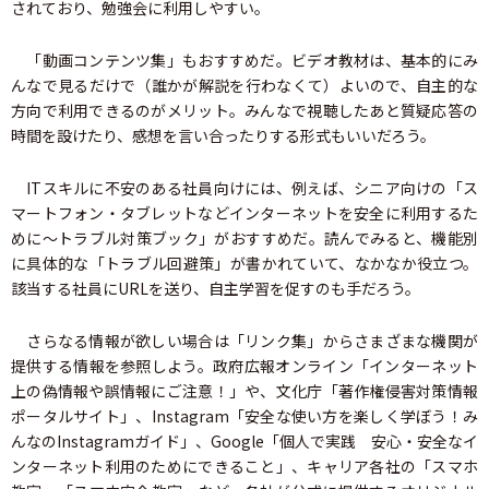
されており、勉強会に利用しやすい。
「動画コンテンツ集」もおすすめだ。ビデオ教材は、基本的にみ
んなで見るだけで（誰かが解説を行わなくて）よいので、自主的な
方向で利用できるのがメリット。みんなで視聴したあと質疑応答の
時間を設けたり、感想を言い合ったりする形式もいいだろう。
ITスキルに不安のある社員向けには、例えば、シニア向けの「ス
マートフォン・タブレットなどインターネットを安全に利用するた
めに～トラブル対策ブック」がおすすめだ。読んでみると、機能別
に具体的な「トラブル回避策」が書かれていて、なかなか役立つ。
該当する社員にURLを送り、自主学習を促すのも手だろう。
さらなる情報が欲しい場合は「リンク集」からさまざまな機関が
提供する情報を参照しよう。政府広報オンライン「インターネット
上の偽情報や誤情報にご注意！」や、文化庁「著作権侵害対策情報
ポータルサイト」、Instagram「安全な使い方を楽しく学ぼう！み
んなのInstagramガイド」、Google「個人で実践 安心・安全なイ
ンターネット利用のためにできること」、キャリア各社の「スマホ