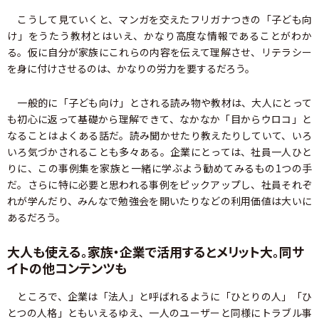
こうして見ていくと、マンガを交えたフリガナつきの「子ども向
け」をうたう教材とはいえ、かなり高度な情報であることがわか
る。仮に自分が家族にこれらの内容を伝えて理解させ、リテラシー
を身に付けさせるのは、かなりの労力を要するだろう。
一般的に「子ども向け」とされる読み物や教材は、大人にとって
も初心に返って基礎から理解できて、なかなか「目からウロコ」と
なることはよくある話だ。読み聞かせたり教えたりしていて、いろ
いろ気づかされることも多々ある。企業にとっては、社員一人ひと
りに、この事例集を家族と一緒に学ぶよう勧めてみるもの1つの手
だ。さらに特に必要と思われる事例をピックアップし、社員それぞ
れが学んだり、みんなで勉強会を開いたりなどの利用価値は大いに
あるだろう。
大人も使える。家族・企業で活用するとメリット大。同サ
イトの他コンテンツも
ところで、企業は「法人」と呼ばれるように「ひとりの人」「ひ
とつの人格」ともいえるゆえ、一人のユーザーと同様にトラブル事