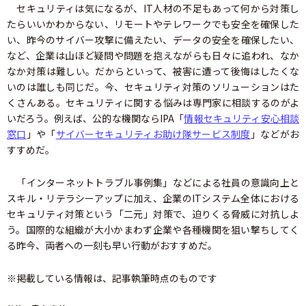
セキュリティは気になるが、IT人材の不足もあって何から対策し
たらいいかわからない、リモートやテレワークでも安全を確保した
い、昨今のサイバー攻撃に備えたい、データの安全を確保したい、
など、企業は山ほど疑問や問題を抱えながらも日々に追われ、なか
なか対策は難しい。だからといって、被害に遭って後悔はしたくな
いのは誰しも同じだ。今、セキュリティ対策のソリューションはた
くさんある。セキュリティに関する悩みは専門家に相談するのがよ
いだろう。例えば、公的な機関ならIPA「
情報セキュリティ安心相談
窓口
」や「
サイバーセキュリティお助け隊サービス制度
」などがお
すすめだ。
「インターネットトラブル事例集」などによる社員の意識向上と
スキル・リテラシーアップに加え、企業のITシステム全体における
セキュリティ対策という「二元」対策で、迫りくる脅威に対抗しよ
う。国際的な組織が大小かまわず企業や各種機関を狙い撃ちしてく
る昨今、両者への一刻も早い行動がおすすめだ。
※掲載している情報は、記事執筆時点のものです