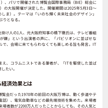
4日）、パリで開催された博覧会国際事務局（BIE）総会に
博）の大阪開催が決定した。開催期間は2025年5月3日～
ゆめしま）。テーマは「いのち輝く未来社会のデザイン」
年ぶりとなる。
掛け人の1人、元大阪府知事の橋下徹氏は、テレビ番組
が嫌」という出演者の声に、「パビリオンに並ばせな
ルで、会場に来てもらわなくても楽しめる旨も発言。IT
まえ、コラムニストである筆者が、「ITを駆使した並ば
想したい。
る経済効果とは
覧会だった1970年の前回の大阪万博は、動く歩道やテ
電話）、電気自動車などの最先端技術を集めた。来場者
の来場者数が2200万人だったことからしても、その人気と