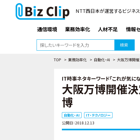
NTT西日本が運営するビジネス
通信環境
業務効率化
人材不足
情報セ
検索
TOP
>
業務効率化
>
自動化・AI
>
大阪万博開催
IT時事ネタキーワード「これが気になる
大阪万博開催決
博
自動化・AI
IT・テクノロジー
公開日：2018.12.13