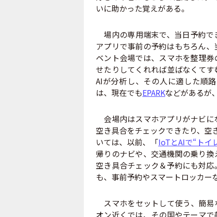
いに助かった覚えがある。
場内の専用端末で、当日予約でき
アプリで事前の予約はもちろん、
ベント会場では、スマホを整理券
せたりしてくれれば並ばなくてす
AIが分析し、その人に適した順
は、現在でも
EPARK
などがあるが
会場内はスマホアプリがナビにな
空き具合をチェックできたり、空き
いては、以前、「
IoTとAIで“ト
帰りのナビや、交通機関の乗り換
空き具合チェック＆予約にも対応
も、事前予約やスマートロッカー
スマホをセットして使う、簡易な
オン近くでは、その国やテーマで