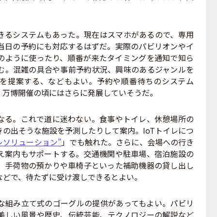
るシステムもあった。現在はスマホがあるので、専用
当日の予約にも対応するはずだ。実際のパビリオンやイ
のように使ったり、順番が来たタイミングを通知で知ら
む。混雑の具合や事前予約状況、興味のあるジャンルを
路を提案する、などもよい。予約や順番待ちのシステム
、万博開催の頃にはさらに発展していそうだ。
る。これで道に迷わない。食事やトイレ、休憩場所の
の出そうな施設を予測したりして案内。IoTトイレにつ
イレソリューション”
」でも触れた。さらに、会場への行き
え案内もサポートする。交通機関や駐車場、宿泊施設の
。手荷物の預かりや車椅子といった補助機器の貸し出し
などで、待たずに受け渡しできるとよい。
組み立て式のゴーグルの提供があってもよい。パビリ
美しい風景や歴史、伝統芸能、テクノロジーの解説など