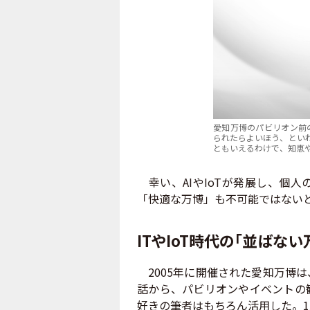
愛知万博のパビリオン前
られたらよいほう、とい
ともいえるわけで、知恵
幸い、AIやIoTが発展し、個人
「快適な万博」も不可能ではない
ITやIoT時代の「並ばな
2005年に開催された愛知万博
話から、パビリオンやイベントの
好きの筆者はもちろん活用した。1