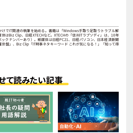
けでIT関連の執筆を始める。書籍は「Windows手取り足取りトラブル解
iz Clip、日経XTECHなど。XTECHの「信州ITラプソディ」は、10年
ックナンバーあり）。紙媒体は日経PC21、日経パソコン、日本経済新聞
針盤」、Biz Clip「IT時事ネタキーワード これが気になる！」「知って得
。
せて読みたい記事