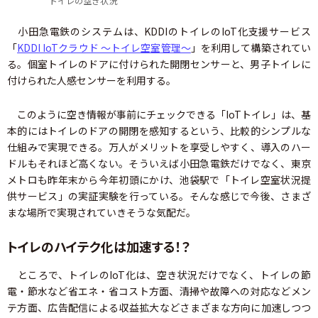
トイレの空き状況
小田急電鉄のシステムは、KDDIのトイレのIoT化支援サービス
「
KDDI IoTクラウド ～トイレ空室管理～
」を利用して構築されてい
る。個室トイレのドアに付けられた開閉センサーと、男子トイレに
付けられた人感センサーを利用する。
このように空き情報が事前にチェックできる「IoTトイレ」は、基
本的にはトイレのドアの開閉を感知するという、比較的シンプルな
仕組みで実現できる。万人がメリットを享受しやすく、導入のハー
ドルもそれほど高くない。そういえば小田急電鉄だけでなく、東京
メトロも昨年末から今年初頭にかけ、池袋駅で「トイレ空室状況提
供サービス」の実証実験を行っている。そんな感じで今後、さまざ
まな場所で実現されていきそうな気配だ。
トイレのハイテク化は加速する！？
ところで、トイレのIoT化は、空き状況だけでなく、トイレの節
電・節水など省エネ・省コスト方面、清掃や故障への対応などメン
テ方面、広告配信による収益拡大などさまざまな方向に加速しつつ