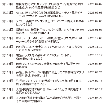
第173回
警視庁防犯アプリ「デジポリス」が面白い。海外からの詐
2026.04.07
欺電話ブロックや痴漢撃退機能など
第172回
セキュリティに強くなろう！埼玉県警の小テスト風サイバ
2026.03.05
ーテストが大人気、あなたは何問正解？
第171回
メモリー高騰でパソコン値上げ? 「パソコン購入はお早め
2026.02.09
に」って本当？
第170回
増加するIoT機器利用のサイバー攻撃。IoTセキュリティの
2026.01.09
新基準「JC-STAR」制度とは
第169回
Wi-Fiルーターの「サポート切れ」は重大リスク。Wi-Fi 6ル
2025.12.03
ーターもそろそろ"型落ち"の時代に
第168回
PDFが危ない～安全とされてきたPDFファイルに多くの
2025.11.10
リスク。今から対策を！
第167回
電話ボックスを公衆Wi-Fiアクセスポイントに。
2025.10.17
OpenRoamingとは？
第166回
改めて知っておきたい。会社と社員を守る「防災テック」
2025.09.04
の最前線
第165回
弁護士ドットコム、SNS投稿の炎上リスク事前確認アプリ
2025.08.26
を無料提供。その実力は？
第164回
「Office 2016・2019」のサポートが2025年10月14日に
2025.07.16
終了。準備はできている？
第163回
大阪・関西万博で触れる「Beyond 5G」。次世代通信は
2025.06.17
生活をどう変えるか
第162回
スマホの回線を乗っ取る"ニセ基地局"が各所に出現～
2025.05.28
その目的は？対策は？