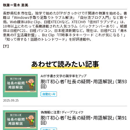
執筆＝青木 恵美
長野県松本市在住。独学で始めたDTPがきっかけでIT関連の執筆を始める。書
籍は「Windows手取り足取りトラブル解決」「自分流ブログ入門」など数十
冊。Web媒体はBiz Clip、日経XTECHなど。XTECHの「信州ITラプソディ」は、
10年以上にわたって長期連載された人気コラム（バックナンバーあり）。紙媒
体は日経PC21、日経パソコン、日本経済新聞など。現在は、日経PC21「青木
恵美のIT生活羅針盤」、Biz Clip「IT時事ネタキーワード これが気になる！」
「知って得する！話題のトレンドワード」を好評連載中。
【T】
あわせて読みたい記事
AIが手書き文字の識字率をアップ
脱IT初心者「社長の疑問・用語解説」（第93
回）
自動化・AI
2025.09.25
偽情報に注意！ディープフェイク
脱IT初心者「社長の疑問・用語解説」（第91
回）