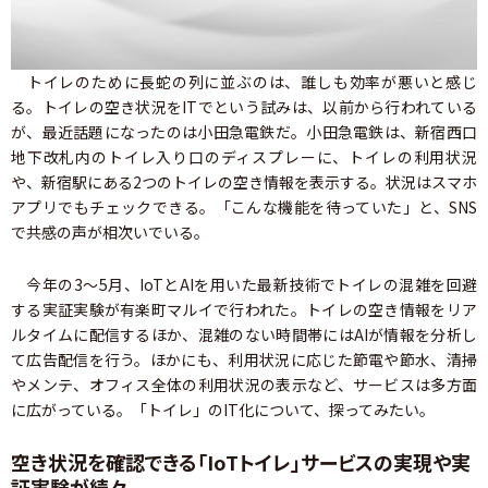
トイレのために長蛇の列に並ぶのは、誰しも効率が悪いと感じ
る。トイレの空き状況をITでという試みは、以前から行われている
が、最近話題になったのは小田急電鉄だ。小田急電鉄は、新宿西口
地下改札内のトイレ入り口のディスプレーに、トイレの利用状況
や、新宿駅にある2つのトイレの空き情報を表示する。状況はスマホ
アプリでもチェックできる。「こんな機能を待っていた」と、SNS
で共感の声が相次いでいる。
今年の3～5月、IoTとAIを用いた最新技術でトイレの混雑を回避
する実証実験が有楽町マルイで行われた。トイレの空き情報をリア
ルタイムに配信するほか、混雑のない時間帯にはAIが情報を分析し
て広告配信を行う。ほかにも、利用状況に応じた節電や節水、清掃
やメンテ、オフィス全体の利用状況の表示など、サービスは多方面
に広がっている。「トイレ」のIT化について、探ってみたい。
空き状況を確認できる「IoTトイレ」サービスの実現や実
証実験が続々