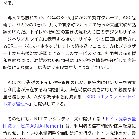
ある。
導入でも触れたが、今年の3～5月にかけて丸井グループ、AGC旭
硝子、バカンの3社が、共同で有楽町マルイにて行った実証実験が話
題を呼んだ。トイレや授乳室の空き状況を入り口のデジタルサイネ
ージへリアルタイムに表示するほか、サイネージの画面に表示され
るQRコードをスマホやタブレットで読み込むことで、Webブラウザ
ー上からも状況が確認できる。このサービスでは、利用者の混雑緩
和を図りつつ、混雑のない時間帯にはAIが空き情報を分析して広告
配信に切り替え、広告による収益拡大につなげていく。
KDDIでは先述のトイレ空室管理のほか、個室内にセンサーを設置
し利用者が滞在する時間を計測、滞在時間の長さに応じて必要な水
量を流し分け、ムダな洗浄水を削減する「
KDDI IoTクラウド ～トイ
レ節水管理～
」も提供している。
その他にも、NTTファシリティーズが提供する「
トイレ洗浄水量
削減サービス AQUA-Remoni
」は、利用者の滞在時間や使用頻度に
合わせ、トイレの水量調整や自動洗浄を行う。トイレ洗浄水を、最