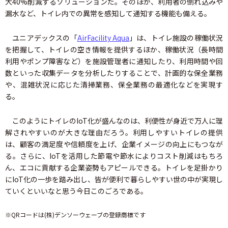
大40%削減するソリューションだ。そのほか、利用者の倒れ込みや
漏水など、トイレ内での異常を感知して通知する機能も備える。
ユニアデックスの「
AirFacility Aqua
」は、トイレ施設の稼働状況
を把握して、トイレの空き情報を提供するほか、稼働状況（長時間
利用やポンプ障害など）を施設管理者に通知したり、利用時間や回
数といった収集データを分析したりすることで、計画的な保全業務
や、混雑状況に応じた清掃業務、保全業務の最適化などを実現す
る。
このようにトイレのIoT化が盛んなのは、利便性が身近で万人に理
解されやすいのが大きな理由だろう。利用しやすいトイレの提供
は、顧客の満足度や信頼度を上げ、企業イメージの向上にもつなが
る。さらに、IoTを活用した節電や節水によりコスト削減はもちろ
ん、エコに貢献する企業姿勢もアピールできる。トイレを足掛かり
にIoT化の一歩を踏み出し、皆が便利で暮らしやすい世の中が実現し
ていくといいなと思う今日このごろである。
※QRコードは(株)デンソーウェーブの登録商標です