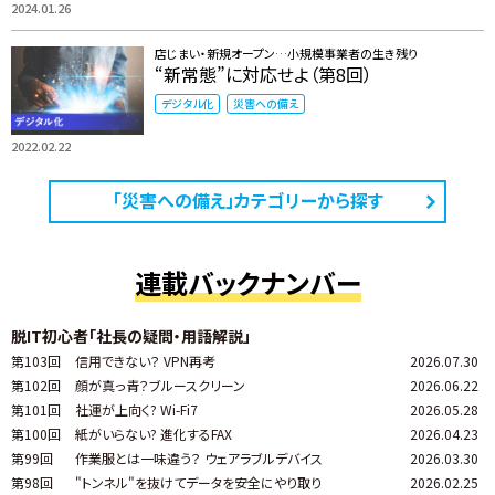
2024.01.26
店じまい・新規オープン…小規模事業者の生き残り
“新常態”に対応せよ（第8回）
デジタル化
災害への備え
2022.02.22
「災害への備え」カテゴリーから探す
連載バックナンバー
脱IT初心者「社長の疑問・用語解説」
第103回
信用できない？ VPN再考
2026.07.30
第102回
顔が真っ青？ブルースクリーン
2026.06.22
第101回
社運が上向く? Wi-Fi7
2026.05.28
第100回
紙がいらない? 進化するFAX
2026.04.23
第99回
作業服とは一味違う？ ウェアラブルデバイス
2026.03.30
第98回
"トンネル"を抜けてデータを安全にやり取り
2026.02.25