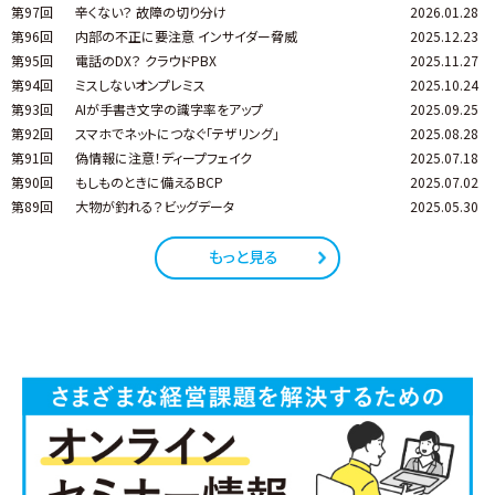
第97回
辛くない？ 故障の切り分け
2026.01.28
第96回
内部の不正に要注意 インサイダー脅威
2025.12.23
第95回
電話のDX？ クラウドPBX
2025.11.27
第94回
ミスしないオンプレミス
2025.10.24
第93回
AIが手書き文字の識字率をアップ
2025.09.25
第92回
スマホでネットにつなぐ「テザリング」
2025.08.28
第91回
偽情報に注意！ディープフェイク
2025.07.18
第90回
もしものときに備えるBCP
2025.07.02
第89回
大物が釣れる？ビッグデータ
2025.05.30
もっと見る