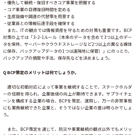
・優先して継続・復旧すべきコア事業を把握する
・コア事業の目標復旧時間を定める
・生産設備や調達の代替策を用意する
・従業員との情報伝達手段を確保する
また、ITの観点では情報資産を守るための対策も重要です。BCP
対策の上では「3-2-1ルール（本来のデータを含めて3つ以上のデー
タを保持、サーバーやクラウドストレージなど2つ以上の異なる媒体
に保存、バックアップデータの1つは遠隔地に保管）」にのっとり、
バックアップの頻度や手法、保存先などを決めましょう。
Q BCP策定のメリットは何でしょうか。
適切な初動対応によって事業を継続することで、ステークホルダ
ーの信頼を得られ、企業価値の向上が期待できます。サプライチェ
ーンを構成する企業の場合、BCPを策定、運用し、万一の非常事態
にも業務継続できた企業と、そうではない企業の差は明らかでしょ
う。
また、BCP策定を通じて、防災や事業継続の観点以外でもメリッ