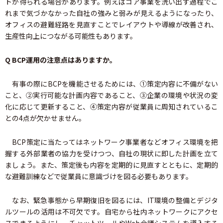
トが得られる場合があります。例えばコア事業を洗い出す過程でこ
れまで気づかなかった自社の強みと弱みが見えるようになったり、
オフィスの避難経路を見直すことでレイアウトや導線が改善され、
生産性向上につながる可能性もあります。
Q BCP運用の注意点はありますか。
有事の際にBCPを機能させるためには、①策定内容に不備がない
こと、②実行可能な計画内容であること、③企業の環境や状況の変
化に応じて更新すること、④策定内容が従業員に周知されているこ
との4点が欠かせません。
BCP策定に当たってはネットワーク事業者などオフィス環境を把
握する外部業者の協力を受けつつ、自社の現状に即した計画を立て
ましょう。また、策定後も内容を定期的に見直すとともに、定期的
な避難訓練などで従業員に意識づけを図る必要もあります。
なお、緊急事態から早期復旧を図るには、IT環境の整備とデジタ
ルツールの活用は不可欠です。自宅から社内ネットワークにアクセ
スできるようにし、チャットツールやWeb会議システムを導入する