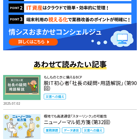
あわせて読みたい記事
もしものときに備えるBCP
脱IT初心者「社長の疑問・用語解説」（第90
回）
災害への備え
2025.07.02
極地でも高速通信「スターリンク」の可能性
ニューノーマル処方箋（第32回）
業務課題
データ通信
災害への備え