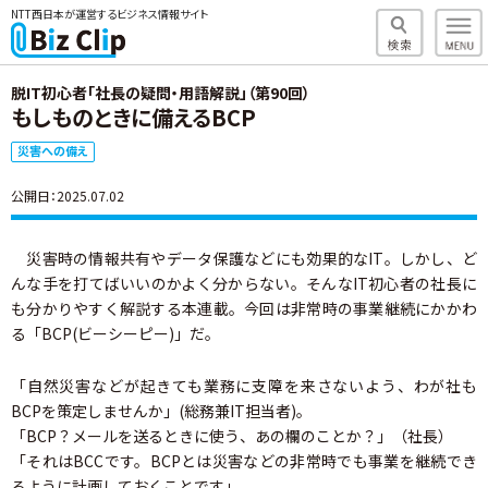
NTT西日本が運営するビジネス情報サイト
脱IT初心者「社長の疑問・用語解説」（第90回）
もしものときに備えるBCP
災害への備え
公開日：2025.07.02
災害時の情報共有やデータ保護などにも効果的なIT。しかし、ど
んな手を打てばいいのかよく分からない。そんなIT初心者の社長に
も分かりやすく解説する本連載。今回は非常時の事業継続にかかわ
る「BCP(ビーシーピー)」だ。
「自然災害などが起きても業務に支障を来さないよう、わが社も
BCPを策定しませんか」(総務兼IT担当者)。
「BCP？メールを送るときに使う、あの欄のことか？」（社長）
「それはBCCです。BCPとは災害などの非常時でも事業を継続でき
るように計画しておくことです」