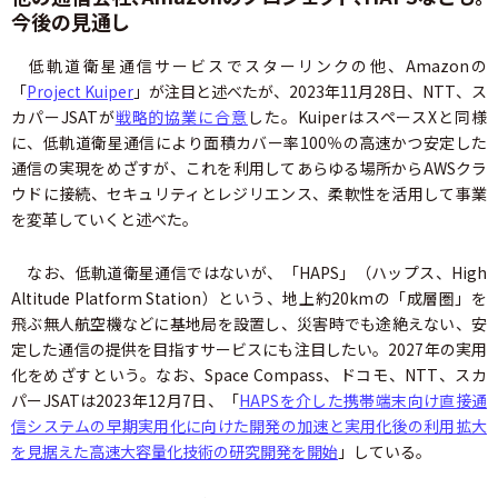
今後の見通し
低軌道衛星通信サービスでスターリンクの他、Amazonの
「
Project Kuiper
」が注目と述べたが、2023年11月28日、NTT、ス
カパーJSATが
戦略的協業に合意
した。KuiperはスペースXと同様
に、低軌道衛星通信により面積カバー率100％の高速かつ安定した
通信の実現をめざすが、これを利用してあらゆる場所からAWSクラ
ウドに接続、セキュリティとレジリエンス、柔軟性を活用して事業
を変革していくと述べた。
なお、低軌道衛星通信ではないが、「HAPS」（ハップス、High
Altitude Platform Station）という、地上約20kmの「成層圏」を
飛ぶ無人航空機などに基地局を設置し、災害時でも途絶えない、安
定した通信の提供を目指すサービスにも注目したい。2027年の実用
化をめざすという。なお、Space Compass、ドコモ、NTT、スカ
パーJSATは2023年12月7日、「
HAPSを介した携帯端末向け直接通
信システムの早期実用化に向けた開発の加速と実用化後の利用拡大
を見据えた高速大容量化技術の研究開発を開始
」している。