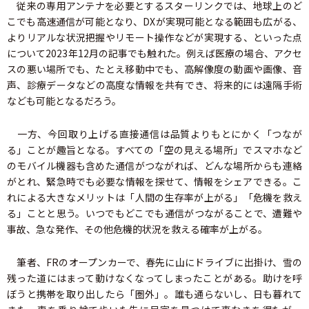
従来の専用アンテナを必要とするスターリンクでは、地球上のど
こでも高速通信が可能となり、DXが実現可能となる範囲も広がる、
よりリアルな状況把握やリモート操作などが実現する、といった点
について2023年12月の記事でも触れた。例えば医療の場合、アクセ
スの悪い場所でも、たとえ移動中でも、高解像度の動画や画像、音
声、診療データなどの高度な情報を共有でき、将来的には遠隔手術
なども可能となるだろう。
一方、今回取り上げる直接通信は品質よりもとにかく「つなが
る」ことが趣旨となる。すべての「空の見える場所」でスマホなど
のモバイル機器も含めた通信がつながれば、どんな場所からも連絡
がとれ、緊急時でも必要な情報を探せて、情報をシェアできる。こ
れによる大きなメリットは「人間の生存率が上がる」「危機を救え
る」ことと思う。いつでもどこでも通信がつながることで、遭難や
事故、急な発作、その他危機的状況を救える確率が上がる。
筆者、FRのオープンカーで、春先に山にドライブに出掛け、雪の
残った道にはまって動けなくなってしまったことがある。助けを呼
ぼうと携帯を取り出したら「圏外」。誰も通らないし、日も暮れて