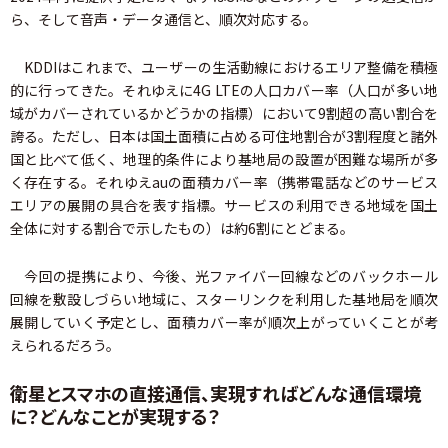
ら、そして音声・データ通信と、順次対応する。
KDDIはこれまで、ユーザーの生活動線におけるエリア整備を積極
的に行ってきた。それゆえに4G LTEの人口カバー率（人口が多い地
域がカバーされているかどうかの指標）において9割超の高い割合を
誇る。ただし、日本は国土面積に占める可住地割合が3割程度と諸外
国と比べて低く、地理的条件により基地局の設置が困難な場所が多
く存在する。それゆえauの面積カバー率（携帯電話などのサービス
エリアの展開の具合を表す指標。サービスの利用できる地域を国土
全体に対する割合で示したもの）は約6割にとどまる。
今回の提携により、今後、光ファイバー回線などのバックホール
回線を敷設しづらい地域に、スターリンクを利用した基地局を順次
展開していく予定とし、面積カバー率が順次上がっていくことが考
えられるだろう。
衛星とスマホの直接通信、実現すればどんな通信環境
に？どんなことが実現する？