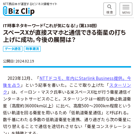
NTT西日本が運営するビジネス情報サイト
IT時事ネタキーワード「これが気になる！」（第138回）
スペースXが直接スマホと通信できる衛星の打ち
上げに成功。今後の展開は？
データ通信
時事潮流
公開日：2024.02.19
2023年12月、「
NTTドコモ、年内にStarlink Business提供。今
後を占う
」という記事を書いた。ここで取り上げた「
スターリン
ク
」は、イーロン・マスク氏率いる米スペースX社が行う衛星通信イ
ンターネットサービスのこと。スターリンクは一般的な静止軌道衛
星（高度約36000km以上）に比べ、高度500～2000km程度という
低い軌道を回る衛星を用いるため「低軌道衛星通信」と呼ばれる。
数千基にわたる多数の低軌道衛星を連携、通り過ぎたら次の衛星に
切り替えることで通信を途切れさせない「衛星コンステレーショ
ン」を特徴とする。