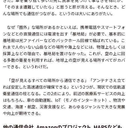
きた。車を乗り捨て歩いた先に民家を見つけて事なきを得たが、
「そのまま遭難していたら」と思うと肝が冷える。そんなとき、ど
んな場所でも通信がつながる、というのは大いにありがたい。
なぜ「圏外」な場所があるかといえば、携帯電話やスマートフォ
ンなどとの直接通信には電波を出す「基地局」が必要で、基本的に
基地局は光ファイバーなどのバックホール回線で結ばれている。こ
れまで人のいない山岳などの場所や海上などには、物理上もしくは
採算上などの理由で、基地局を置けなかった。これが、空の上に回
る多数の衛星を利用すれば、地球上の空が見える場所すべてがカバ
ーできる、というわけだ。
「空が見えるすべての場所から通信できる」「アンテナさえ立て
れば安定した高速通信が確保できる」という2つが、現状での低軌道
衛星通信の柱となる。この2点により、前述の医療系サービスの向上
はもちろん、車の自動運転、IoT（モノのインターネット）、物流や
交通、海運・航空、災害支援など、あらゆるジャンルで大きな発展
や向上が期待できる。
他の通信会社、Amazonのプロジェクト、HAPSなども。