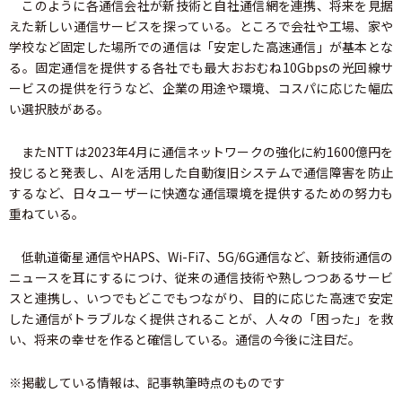
このように各通信会社が新技術と自社通信網を連携、将来を見据
えた新しい通信サービスを探っている。ところで会社や工場、家や
学校など固定した場所での通信は「安定した高速通信」が基本とな
る。固定通信を提供する各社でも最大おおむね10Gbpsの光回線サ
ービスの提供を行うなど、企業の用途や環境、コスパに応じた幅広
い選択肢がある。
またNTTは2023年4月に通信ネットワークの強化に約1600億円を
投じると発表し、AIを活用した自動復旧システムで通信障害を防止
するなど、日々ユーザーに快適な通信環境を提供するための努力も
重ねている。
低軌道衛星通信やHAPS、Wi-Fi7、5G/6G通信など、新技術通信の
ニュースを耳にするにつけ、従来の通信技術や熟しつつあるサービ
スと連携し、いつでもどこでもつながり、目的に応じた高速で安定
した通信がトラブルなく提供されることが、人々の「困った」を救
い、将来の幸せを作ると確信している。通信の今後に注目だ。
※掲載している情報は、記事執筆時点のものです