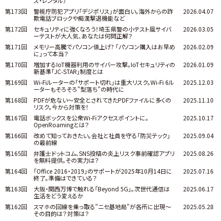
ス・レンタル）
第173回
警視庁防犯アプリ「デジポリス」が面白い。海外からの詐
2026.04.07
欺電話ブロックや痴漢撃退機能など
第172回
セキュリティに強くなろう！埼玉県警の小テスト風サイバ
2026.03.05
ーテストが大人気、あなたは何問正解？
第171回
メモリー高騰でパソコン値上げ? 「パソコン購入はお早め
2026.02.09
に」って本当？
第170回
増加するIoT機器利用のサイバー攻撃。IoTセキュリティの
2026.01.09
新基準「JC-STAR」制度とは
第169回
Wi-Fiルーターの「サポート切れ」は重大リスク。Wi-Fi 6ル
2025.12.03
ーターもそろそろ"型落ち"の時代に
第168回
PDFが危ない～安全とされてきたPDFファイルに多くの
2025.11.10
リスク。今から対策を！
第167回
電話ボックスを公衆Wi-Fiアクセスポイントに。
2025.10.17
OpenRoamingとは？
第166回
改めて知っておきたい。会社と社員を守る「防災テック」
2025.09.04
の最前線
第165回
弁護士ドットコム、SNS投稿の炎上リスク事前確認アプリ
2025.08.26
を無料提供。その実力は？
第164回
「Office 2016・2019」のサポートが2025年10月14日に
2025.07.16
終了。準備はできている？
第163回
大阪・関西万博で触れる「Beyond 5G」。次世代通信は
2025.06.17
生活をどう変えるか
第162回
スマホの回線を乗っ取る"ニセ基地局"が各所に出現～
2025.05.28
その目的は？対策は？