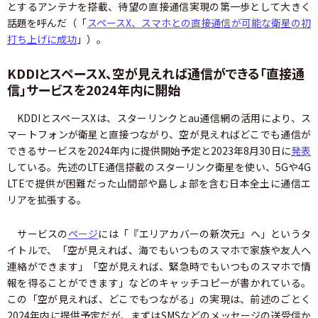
とするアンテナを搭載、待望の直接通信実現の第一歩として大きく
話題を呼んだ（「
スペースX、スマホとの直接通信が可能な衛星の初
打ち上げに成功
」）。
KDDIとスペースX、空が見えれば通信ができる「直接通
信」サービスを2024年内に開始
KDDIとスペースXは、スターリンクとau通信網の活用により、ス
マートフォンが衛星と直接つながり、空が見えればどこでも通信が
できるサービスを2024年内に提供開始予定と2023年8月30日に
発表
している。先述のLTE通信搭載のスターリンク衛星を使い、5Gや4G
LTEで提供が困難だった山間部や島しょ部を含む日本全土に通信エ
リアを拡張する。
サービスの
ページ
には「『エリアカバーの新次元』へ」というタ
イトルで、「空が見えれば、海でもいつものスマホで家族や友人へ
連絡ができます」「空が見えれば、緊急時でもいつものスマホで情
報を得ることができます」などのキャッチコピーが書かれている。
この「空が見えれば、どこでもつながる」の実現は、前述のごとく
2024年内に提供予定だが、まずはSMSなどのメッセージの送受信か