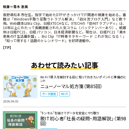
執筆＝青木 恵美
長野県松本市在住。独学で始めたDTPがきっかけでIT関連の執筆を始める。書
籍は「Windows手取り足取りトラブル解決」「自分流ブログ入門」など数十
冊。Web媒体はBiz Clip、日経XTECHなど。XTECHの「信州ITラプソディ」は、
10年以上にわたって長期連載された人気コラム（バックナンバーあり）。紙媒
体は日経PC21、日経パソコン、日本経済新聞など。現在は、日経PC21「青木
恵美のIT生活羅針盤」、Biz Clip「IT時事ネタキーワード これが気になる！」
「知って得する！話題のトレンドワード」を好評連載中。
【TP】
あわせて読みたい記事
Wi-Fi 7導入を検討する前に知っておきたいポイントと準備のヒ
ント
ニューノーマル処方箋（第85回）
データ通信
Wi-Fi
2026.04.03
"トンネル"を抜けてデータを安全にやり取り
脱IT初心者「社長の疑問・用語解説」（第98
回）