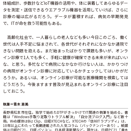
体組成計、歩数計などIoT機器の活用や、体に装着してあらゆるデー
タを測定・送信できるウエアラブル機器を活用していけば、さらに
診療の幅は広がるだろう。データが蓄積すれば、病気の早期発見
で、ITが命を救う可能性もある。
高齢化社会で、一人暮らしの老人なども多い今日このごろ、働く
世代は人手不足に悩まされて、各世代がそれぞれになかなか通院で
きない問題を抱える。まだ始まったばかりで課題も多いが、オンラ
イン診療で1人でも多く、手軽に健康が確保できる未来が来ればいい
な、と思う。多忙などで病院になかなか行けない人は、かかりつけ
の病院がオンライン診療に対応しているかチェックしてはいかがだ
ろうか。あるいは、オンライン診療が可能な医療機関を検索しては
どうだろう。今後ますます普及が見込まれるオンライン診療に注目
しておこう。
執筆＝青木 恵美
長野県松本市在住。独学で始めたDTPがきっかけでIT関連の執筆を始める。書
籍は「Windows手取り足取りトラブル解決」「自分流ブログ入門」など数十
冊。Web媒体はBiz Clip、日経XTECHなど。XTECHの「信州ITラプソディ」は、
10年以上にわたって長期連載された人気コラム（バックナンバーあり）。紙媒
体は日経PC21、日経パソコン、日本経済新聞など。現在は、日経PC21「青木