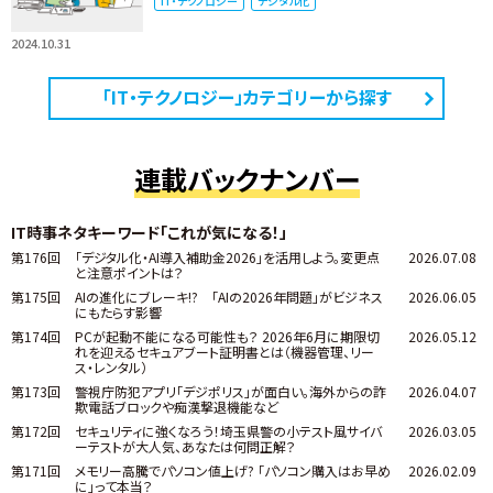
IT・テクノロジー
デジタル化
2024.10.31
「IT・テクノロジー」カテゴリーから探す
連載バックナンバー
IT時事ネタキーワード「これが気になる！」
第176回
「デジタル化・AI導入補助金2026」を活用しよう。変更点
2026.07.08
と注意ポイントは？
第175回
AIの進化にブレーキ!? 「AIの2026年問題」がビジネス
2026.06.05
にもたらす影響
第174回
PCが起動不能になる可能性も？ 2026年6月に期限切
2026.05.12
れを迎えるセキュアブート証明書とは（機器管理、リー
ス・レンタル）
第173回
警視庁防犯アプリ「デジポリス」が面白い。海外からの詐
2026.04.07
欺電話ブロックや痴漢撃退機能など
第172回
セキュリティに強くなろう！埼玉県警の小テスト風サイバ
2026.03.05
ーテストが大人気、あなたは何問正解？
第171回
メモリー高騰でパソコン値上げ? 「パソコン購入はお早め
2026.02.09
に」って本当？