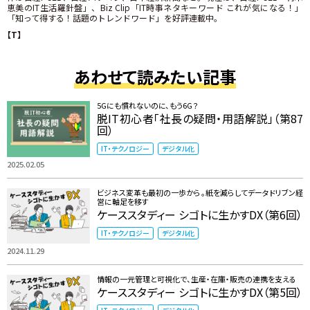
恵美のIT生活羅針盤」、Biz Clip「IT時事ネタキーワード これが気になる！」
「知って得する！話題のトレンドワード」を好評連載中。
【T】
あわせて読みたい記事
5Gにも慣れないのに、もう6G？
脱IT初心者「社長の疑問・用語解説」（第87
回）
IT・テクノロジー
デジタル化
2025.02.05
ビジネス変革も最初の一歩から。紙を減らしてデータドリブン経
営に軸足を移す
ケーススタディー シゴトに生かすDX（第6回）
IT・テクノロジー
デジタル化
2024.11.29
情報の一元管理と可視化で、生産・在庫・販売の連携を支える
ケーススタディー シゴトに生かすDX（第5回）