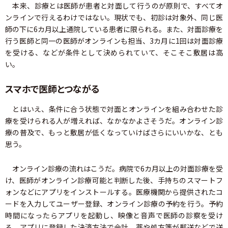
本来、診療とは医師が患者と対面して行うのが原則で、すべてオ
ンラインで行えるわけではない。現状でも、初診は対象外、同じ医
師の下に6カ月以上通院している患者に限られる。また、対面診療を
行う医師と同一の医師がオンラインも担当、3カ月に1回は対面診療
を受ける、などが条件として決められていて、そこそこ敷居は高
い。
スマホで医師とつながる
とはいえ、条件に合う状態で対面とオンラインを組み合わせた診
療を受けられる人が増えれば、なかなかよさそうだ。オンライン診
療の普及で、もっと敷居が低くなっていけばさらにいいかな、とも
思う。
オンライン診療の流れはこうだ。病院で6カ月以上の対面診療を受
け、医師がオンライン診療可能と判断した後、手持ちのスマートフ
ォンなどにアプリをインストールする。医療機関から提供されたコ
ードを入力してユーザー登録、オンライン診療の予約を行う。予約
時間になったらアプリを起動し、映像と音声で医師の診察を受け
る。アプリに登録した決済方法で会計、薬や処方箋が郵送などで送