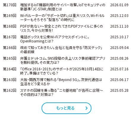
第170回
増加するIoT機器利用のサイバー攻撃。IoTセキュリティの
2026.01.09
新基準「JC-STAR」制度とは
第169回
Wi-Fiルーターの「サポート切れ」は重大リスク。Wi-Fi 6ル
2025.12.03
ーターもそろそろ"型落ち"の時代に
第168回
PDFが危ない～安全とされてきたPDFファイルに多くの
2025.11.10
リスク。今から対策を！
第167回
電話ボックスを公衆Wi-Fiアクセスポイントに。
2025.10.17
OpenRoamingとは？
第166回
改めて知っておきたい。会社と社員を守る「防災テック」
2025.09.04
の最前線
第165回
弁護士ドットコム、SNS投稿の炎上リスク事前確認アプリ
2025.08.26
を無料提供。その実力は？
第164回
「Office 2016・2019」のサポートが2025年10月14日に
2025.07.16
終了。準備はできている？
第163回
大阪・関西万博で触れる「Beyond 5G」。次世代通信は
2025.06.17
生活をどう変えるか
第162回
スマホの回線を乗っ取る"ニセ基地局"が各所に出現～
2025.05.28
その目的は？対策は？
もっと見る