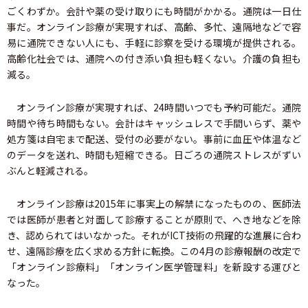
ごくわずか。会計や薬の受け取りにも時間がかかる。通院は一日仕
事だ。オンライン診療が実現すれば、高齢、多忙、遠隔地などで容
易に通院できない人にも、手軽に診察を受ける環境が提供される。
高齢化社会では、通院への付き添い負担も軽くない。介護の負担も
減る。
オンライン診療が実現すれば、24時間いつでも予約可能だ。通院
時間や待ち時間もない。会計はキャッシュレスで手間いらず、薬や
処方箋は自宅まで配送、受付の必要がない。事前に血圧や体温など
のデータを送れ、時間も短縮できる。日ごろの通院ストレスがずい
ぶんと軽減される。
オンライン診療は2015年に事実上の解禁になったものの、医師法
では医師が患者と対面して診療することが原則で、へき地などを除
き、認められてはいなかった。それがICT技術の飛躍的な進展に合わ
せ、遠隔診療を広く求める方針に転換。この4月の診療報酬の改定で
「オンライン診療料」「オンライン医学管理料」を新設する運びと
なった。