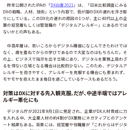
昨年公開されたIPAの「
DX白書2021
」は、「日米比較調査にみる
DXの戦略、人材、技術」という内容で、我が国のDXの遅れを浮き彫
りにしている。このDX化の遅れの原因の1つが、主に40代以上の企
業の経営層もしくは管理職の「デジタルアレルギー」にあるのでは
ないかとの声もある。
中高年層は、若いころからデジタル機器になじんできたわけでは
なく、歳を重ねてからの学びであるので大変なのはもちろんだ。そ
の上、ビジネスで指示を出す立場にあり、デジタルを業務上扱わざ
るを得ない立場となる機会は比較的少ない。このため、デジタルア
レルギーを抱きやすく、アレルギーを克服する機会にも恵まれず、
モヤモヤを抱えたまま毎日を過ごしているケースもあるだろう。
対策はDXに対する先入観克服。だが、中途半端ではアレ
ルギー悪化にも
デジタル庁が2021年9月1日に発足され、企業がDX人材育成に力
を入れる中、大企業人材の約4割がDX業務にネガティブとのアンケ
ート結果もある。背景には、経営層や役職層が「これからはデジタ