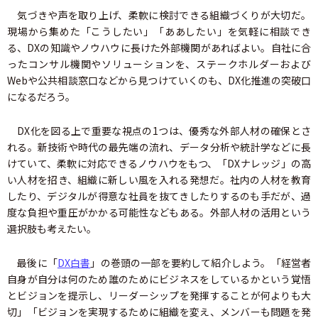
気づきや声を取り上げ、柔軟に検討できる組織づくりが大切だ。
現場から集めた「こうしたい」「ああしたい」を気軽に相談でき
る、DXの知識やノウハウに長けた外部機関があればよい。自社に合
ったコンサル機関やソリューションを、ステークホルダーおよび
Webや公共相談窓口などから見つけていくのも、DX化推進の突破口
になるだろう。
DX化を図る上で重要な視点の1つは、優秀な外部人材の確保とさ
れる。新技術や時代の最先端の流れ、データ分析や統計学などに長
けていて、柔軟に対応できるノウハウをもつ、「DXナレッジ」の高
い人材を招き、組織に新しい風を入れる発想だ。社内の人材を教育
したり、デジタルが得意な社員を抜てきしたりするのも手だが、過
度な負担や重圧がかかる可能性などもある。外部人材の活用という
選択肢も考えたい。
最後に「
DX白書
」の巻頭の一部を要約して紹介しよう。「経営者
自身が自分は何のため誰のためにビジネスをしているかという覚悟
とビジョンを提示し、リーダーシップを発揮することが何よりも大
切」「ビジョンを実現するために組織を変え、メンバーも問題を発