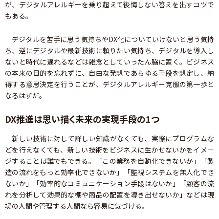
が、デジタルアレルギーを乗り超えて後悔しない答えを出すコツで
もある。
デジタルを苦手に思う気持ちやDX化についていけないと思う気持
ち、逆にデジタルや最新技術に頼りたい気持ち、デジタルを導入し
ないと時代に遅れるなどは雑念としていったん脇に置く。ビジネス
の本来の目的を忘れずに、自由な発想であらゆる手段を想定し、納
得する意思決定を行うことが、デジタルアレルギー克服の第一歩と
なるはずだ。
DX推進は思い描く未来の実現手段の1つ
新しい技術に対して詳しい知識がなくても、実際にプログラムな
どを行えなくても、新しい技術をビジネスに生かせないかをイメー
ジすることは誰でもできる。「この業務を自動化できないか」「製
造の流れをもっと効率化できないか」「監視システムを無人化でき
ないか」「効率的なコミュニケーション手段はないか」「顧客の流
れを分析して効果的な棚や商品の配置を導き出せないか」などは現
場の人間や管理する人間なら容易に気づける。