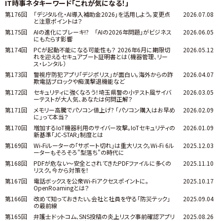
IT時事ネタキーワード「これが気になる！」
第176回
「デジタル化・AI導入補助金2026」を活用しよう。変更点
2026.07.08
と注意ポイントは？
第175回
AIの進化にブレーキ!? 「AIの2026年問題」がビジネス
2026.06.05
にもたらす影響
第174回
PCが起動不能になる可能性も？ 2026年6月に期限切
2026.05.12
れを迎えるセキュアブート証明書とは（機器管理、リー
ス・レンタル）
第173回
警視庁防犯アプリ「デジポリス」が面白い。海外からの詐
2026.04.07
欺電話ブロックや痴漢撃退機能など
第172回
セキュリティに強くなろう！埼玉県警の小テスト風サイバ
2026.03.05
ーテストが大人気、あなたは何問正解？
第171回
メモリー高騰でパソコン値上げ? 「パソコン購入はお早め
2026.02.09
に」って本当？
第170回
増加するIoT機器利用のサイバー攻撃。IoTセキュリティの
2026.01.09
新基準「JC-STAR」制度とは
第169回
Wi-Fiルーターの「サポート切れ」は重大リスク。Wi-Fi 6ル
2025.12.03
ーターもそろそろ"型落ち"の時代に
第168回
PDFが危ない～安全とされてきたPDFファイルに多くの
2025.11.10
リスク。今から対策を！
第167回
電話ボックスを公衆Wi-Fiアクセスポイントに。
2025.10.17
OpenRoamingとは？
第166回
改めて知っておきたい。会社と社員を守る「防災テック」
2025.09.04
の最前線
第165回
弁護士ドットコム、SNS投稿の炎上リスク事前確認アプリ
2025.08.26