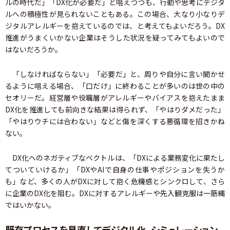
ルの時代だ」「DX化が必要だ」と唱えつつも、行動や思考にデジタ
ルへの積極性が見られないこともある。この場合、大なり小なりデ
ジタルアレルギーを抱えているのでは、と考えてもよいだろう。DX
推進がうまくいかない企業はそうした状況を疑ってみてもよいので
はないだろうか。
「しなければならない」「必要だ」と、周りや自分に言い聞かせ
るように唱える場合、「口だけ」に終わることが多いのは世の中の
セオリーだ。経営層や役職層がアレルギーやバイアスを抱えたまま
DX化を推進しても前向きな結果は得られず、「やはりダメだった」
「やはりウチには合わない」などと傷を深くする悪循環を招きかね
ない。
DX化へのネガティブなベクトルは、「DXによる業務変化に果たし
てついていけるか」「DXやAIで自身の仕事やポジションを失うか
も」など、多くの人がDXに対して抱く危機感とシンクロして、さら
に企業のDX化を阻む。DXに対するアレルギーや先入観克服は一筋縄
ではいかない。
既存プロセスを見直してデジタル化。シミュレーション