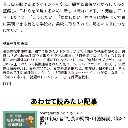
見し自ら動けるようマインドを変え、顧客と直接つながるしくみを
整備し、これらを実現するために新しい技術がある」と発信してい
る。DX化は、「こうしたい」「ああしたい」をさらに効率よく容易
に実現できる有効な手段だ。柔軟に取り入れて、明るい未来につな
げていこう。
執筆＝青木 恵美
長野県松本市在住。独学で始めたDTPがきっかけでIT関連の執筆を始める。書
籍は「Windows手取り足取りトラブル解決」「自分流ブログ入門」など数十
冊。Web媒体はBiz Clip、日経XTECHなど。XTECHの「信州ITラプソディ」は、
10年以上にわたって長期連載された人気コラム（バックナンバーあり）。紙媒
体は日経PC21、日経パソコン、日本経済新聞など。現在は、日経PC21「青木
恵美のIT生活羅針盤」、Biz Clip「IT時事ネタキーワード これが気になる！」
「知って得する！話題のトレンドワード」を好評連載中。
【TP】
あわせて読みたい記事
5Gにも慣れないのに、もう6G？
脱IT初心者「社長の疑問・用語解説」（第87
回）