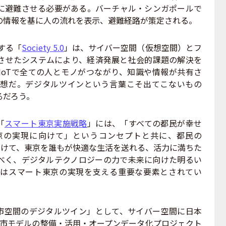
に避難させる必要がある。バーチャル・シンガポールで
の情報を基に人の流れを表示、避難経路が策定される。
する「
Society 5.0
」は、サイバー空間（仮想空間）とフ
させたシステムにより、経済発展と社会的課題の解決を
IoTで全ての人とモノがつながり、知識や情報が共有さ
想だ。デジタルツインという言葉こそ出てこないもの
るだろう。
「
スマート東京実施戦略
」には、「すべての都民が幸せ
京の実現に向けて」というコンセプトと共に、都民の
）の向上に向けて、東京を誰もが快適な生活を送れる、活力に満ちた
べく、デジタルテクノロジーの力で未来に向けた明るい
はスマート東京の実現を支える重要な要素とされてい
都市空間のデジタルツイン」として、サイバー空間に日本
都市モデルの整備・活用・オープンデータ化プロジェクト