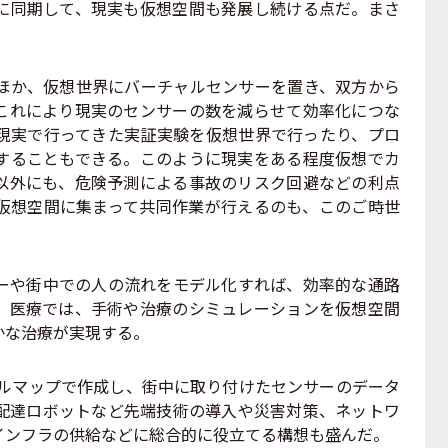
に同期して、現実も仮想空間も発展し続ける点だ。まさ
か、仮想世界にバーチャルセンサーを置き、双方から
これにより現実のセンサーの数を減らせて効率化につな
現実で行ってきた実証実験を仮想世界で行ったり、プロ
することもできる。このように現実をある程度仮想でカ
以外にも、危険予測による事故のリスク回避などの利点
仮想空間に集まって共同作業が行えるのも、このご時世
や街中での人の流れをモデル化すれば、効率的な通路
。医療では、手術や治療のシミュレーションを仮想空間
かな治療が実現する。
ルマップで作成し、街中に取り付けたセンサーのデータ
配達ロボットなど先端技術の導入や災害対策、ネットワ
インフラの供給などに総合的に役立てる構想も盛んだ。