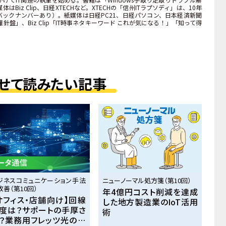
iz Clip、日経XTECHなど。XTECHの「信州ITラプソディ」は、10年
ックナンバーあり）。紙媒体は日経PC21、日経パソコン、日本経済新聞
針盤」、Biz Clip「IT時事ネタキーワード これが気になる！」「知って得
。
せて読みたい記事
ジネスコミュニケーション手法
ニューノーマル処方箋（第10回）
改善（第10回）
年4億円コスト削減を達成
オフィス・店舗向け】回線
した地方製造業のIoT活用
度は？サポートの手厚さ
術
？業務用フレッツ光の選