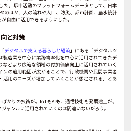
した。都市活動のプラットフォームデータとして、日本
ータのほか、人の流れや人口、防災、都市計画、農水統計
もが自由に活用できるようにした。
傾向と対策
「
デジタルで支える暮らしと経済
」にある「デジタルツ
は製造業を中心に業務効率化を中心に活用されてきたデ
りなどより広範な領域の付加価値向上に活用されていく
インの適用範囲が広がることで、行政機関や民間事業者
・活用のニーズが増加していくことが想定される」とあ
かりの技術だ。IoTもAIも、通信技術も発展途上だ。
いジャンルに活用されていくのは間違いないだろう。
けでIT関連の執筆を始める。書籍は「Windows手取り足取りトラブル解