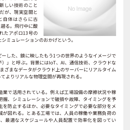
新しい技術のこと
代だが、現実空間と
と自体はさらに古
画に遡る。飛行中に酸
れたアポロ13号の
たシミュレーションのおかげという。
ーした、鏡に映したもう1つの世界のようなイメージで
）」と呼ぶ。背景にはIoT、AI、通信技術、クラウドな
さまざまなデータがクラウド上のサーバーにリアルタイム
ってよりリアルな物理空間が再現される。
業で活用されている。例えば工場設備の摩擦状況や稼
把握、シミュレーションで破損や故障、タイミングを予
生を防止するほか、必要なタイミングで必要な部分をメ
減が図れる。とある工場では、人員の稼働や業務負荷の
、最適なスケジュールや人員配置で効率化を図ってい