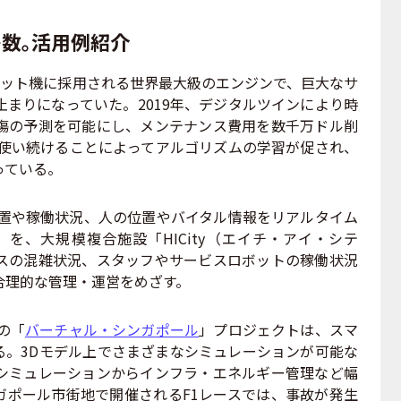
数。活用例紹介
ェット機に採用される世界最大級のエンジンで、巨大なサ
まりになっていた。2019年、デジタルツインにより時
傷の予測を可能にし、メンテナンス費用を数千万ドル削
、使い続けることによってアルゴリズムの学習が促され、
っている。
位置や稼働状況、人の位置やバイタル情報をリアルタイム
ld」を、大規模複合施設「HICity（エイチ・アイ・シテ
スの混雑状況、スタッフやサービスロボットの稼働状況
合理的な管理・運営をめざす。
の「
バーチャル・シンガポール
」プロジェクトは、スマ
る。3Dモデル上でさまざまなシミュレーションが可能な
シミュレーションからインフラ・エネルギー管理など幅
ガポール市街地で開催されるF1レースでは、事故が発生