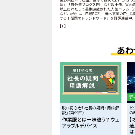
決」「自分流ブログ入門」など数十冊。Web媒体はB
以上にわたって長期連載された人気コラム（バ
など。現在は、日経PC21「青木恵美のIT生活羅
する！話題のトレンドワード」を好評連載中
【T】
あわ
脱IT初心者「社長の疑問・用語解
ビ
説」（第99回）
の
作業服とは一味違う？ ウェ
【
アラブルデバイス
速
は