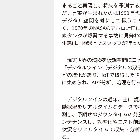
まるごと再現し、将来を予測する
だ。言葉が生まれたのは1990年
デジタル空間を対にして扱うこ
く、1970年のNASAのアポロ計
素タンクが爆発する事故に見舞わ
生還は、地球上でスタッフが行っ
現実世界の環境を仮想空間にコピ
「デジタルツイン（デジタルの双子
どの進化があり、IoTで取得した
に集められ、AIが分析、処理を行
デジタルツインは近年、主に製造
働状況をリアルタイムなデータで
測し、予期せぬダウンタイムの発
ンテナンスし、効率化やコスト削
状況をリアルタイムで収集・分析
る。