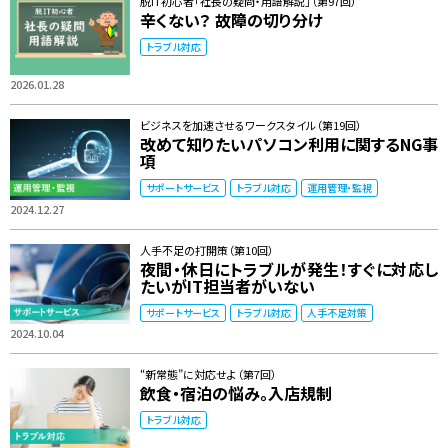
脱IT初心者「社長の疑問・用語解説」（第97回）
辛くない？ 故障の切り分け
トラブル対応
2026.01.28
ビジネスを加速させるワークスタイル（第19回）
改めて知りたいパソコン利用に関するNG事
項
サポートサービス
トラブル対応
運用管理・監視
2024.12.27
人手不足の打開策（第10回）
夜間・休日にトラブルが発生！すぐに対応し
たいがIT担当者がいない
サポートサービス
トラブル対応
人手不足対策
2024.10.04
“新常態”に対応せよ（第7回）
飲食・宿泊の悩み。入店規制
トラブル対応