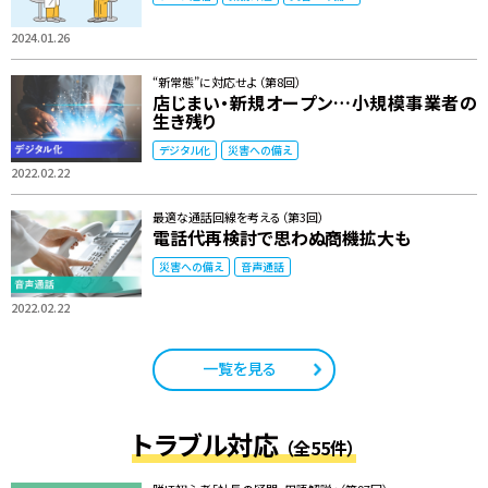
2024.01.26
“新常態”に対応せよ（第8回）
店じまい・新規オープン…小規模事業者の
生き残り
デジタル化
災害への備え
2022.02.22
最適な通話回線を考える（第3回）
電話代再検討で思わぬ商機拡大も
災害への備え
音声通話
2022.02.22
一覧を見る
トラブル対応
（全55件）