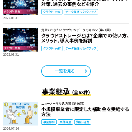
対策、過去の事例などを紹介
クラウド・共有
データ保護・バックアップ
2022.03.31
覚えておきたいクラウド&データのキホン（第21回）
クラウドストレージとは？企業での使い方、
メリット、導入事例を解説
クラウド・共有
データ保護・バックアップ
2022.03.31
一覧を見る
事業継承
（全63件）
ニューノーマル処方箋（第49回）
小規模事業者に限定した補助金を受給する
方法
事業継承
業務課題
資金・経費
2024.07.24