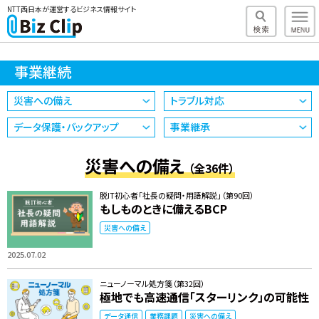
NTT西日本が運営するビジネス情報サイト
事業継続
災害への備え
トラブル対応
データ保護・バックアップ
事業継承
災害への備え
（全36件）
脱IT初心者「社長の疑問・用語解説」（第90回）
もしものときに備えるBCP
災害への備え
2025.07.02
ニューノーマル処方箋（第32回）
極地でも高速通信「スターリンク」の可能性
データ通信
業務課題
災害への備え