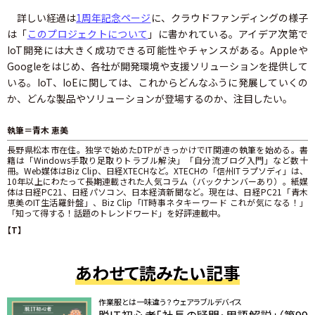
詳しい経過は
1周年記念ページ
に、クラウドファンディングの様子
は「
このプロジェクトについて
」に書かれている。アイデア次第で
IoT開発には大きく成功できる可能性やチャンスがある。Appleや
Googleをはじめ、各社が開発環境や支援ソリューションを提供して
いる。IoT、IoEに関しては、これからどんなふうに発展していくの
か、どんな製品やソリューションが登場するのか、注目したい。
執筆＝青木 恵美
長野県松本市在住。独学で始めたDTPがきっかけでIT関連の執筆を始める。書
籍は「Windows手取り足取りトラブル解決」「自分流ブログ入門」など数十
冊。Web媒体はBiz Clip、日経XTECHなど。XTECHの「信州ITラプソディ」は、
10年以上にわたって長期連載された人気コラム（バックナンバーあり）。紙媒
体は日経PC21、日経パソコン、日本経済新聞など。現在は、日経PC21「青木
恵美のIT生活羅針盤」、Biz Clip「IT時事ネタキーワード これが気になる！」
「知って得する！話題のトレンドワード」を好評連載中。
【T】
あわせて読みたい記事
作業服とは一味違う？ ウェアラブルデバイス
脱IT初心者「社長の疑問・用語解説」（第99