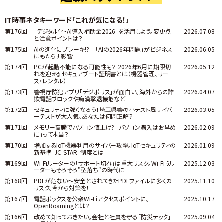
IT時事ネタキーワード「これが気になる！」
第176回
「デジタル化・AI導入補助金2026」を活用しよう。変更点
2026.07.08
と注意ポイントは？
第175回
AIの進化にブレーキ!? 「AIの2026年問題」がビジネス
2026.06.05
にもたらす影響
第174回
PCが起動不能になる可能性も？ 2026年6月に期限切
2026.05.12
れを迎えるセキュアブート証明書とは（機器管理、リー
ス・レンタル）
第173回
警視庁防犯アプリ「デジポリス」が面白い。海外からの詐
2026.04.07
欺電話ブロックや痴漢撃退機能など
第172回
セキュリティに強くなろう！埼玉県警の小テスト風サイバ
2026.03.05
ーテストが大人気、あなたは何問正解？
第171回
メモリー高騰でパソコン値上げ? 「パソコン購入はお早め
2026.02.09
に」って本当？
第170回
増加するIoT機器利用のサイバー攻撃。IoTセキュリティの
2026.01.09
新基準「JC-STAR」制度とは
第169回
Wi-Fiルーターの「サポート切れ」は重大リスク。Wi-Fi 6ル
2025.12.03
ーターもそろそろ"型落ち"の時代に
第168回
PDFが危ない～安全とされてきたPDFファイルに多くの
2025.11.10
リスク。今から対策を！
第167回
電話ボックスを公衆Wi-Fiアクセスポイントに。
2025.10.17
OpenRoamingとは？
第166回
改めて知っておきたい。会社と社員を守る「防災テック」
2025.09.04