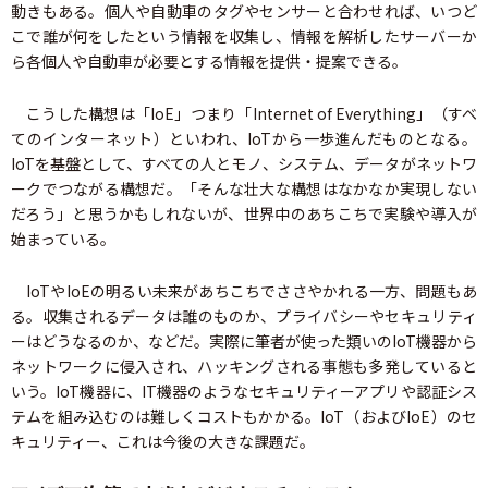
動きもある。個人や自動車のタグやセンサーと合わせれば、いつど
こで誰が何をしたという情報を収集し、情報を解析したサーバーか
ら各個人や自動車が必要とする情報を提供・提案できる。
こうした構想は「IoE」つまり「Internet of Everything」（すべ
てのインターネット）といわれ、IoTから一歩進んだものとなる。
IoTを基盤として、すべての人とモノ、システム、データがネットワ
ークでつながる構想だ。「そんな壮大な構想はなかなか実現しない
だろう」と思うかもしれないが、世界中のあちこちで実験や導入が
始まっている。
IoTやIoEの明るい未来があちこちでささやかれる一方、問題もあ
る。収集されるデータは誰のものか、プライバシーやセキュリティ
ーはどうなるのか、などだ。実際に筆者が使った類いのIoT機器から
ネットワークに侵入され、ハッキングされる事態も多発していると
いう。IoT機器に、IT機器のようなセキュリティーアプリや認証シス
テムを組み込むのは難しくコストもかかる。IoT（およびIoE）のセ
キュリティー、これは今後の大きな課題だ。