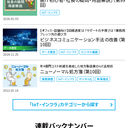
回）
IoT・インフラ
2026.03.30
【オフィス・店舗向け】回線速度は？サポートの手厚さは？業務用
フレッツ光の選び方
ビジネスコミュニケーション手法の改善（第
10回）
データ通信
IoT・インフラ
ビジネス機器
2024.11.25
年4億円コスト削減を達成した地方製造業のIoT活用術
ニューノーマル処方箋（第10回）
業務課題
IoT・インフラ
デジタル化
時事潮流
2022.03.14
「IoT・インフラ」カテゴリーから探す
連載バックナンバー