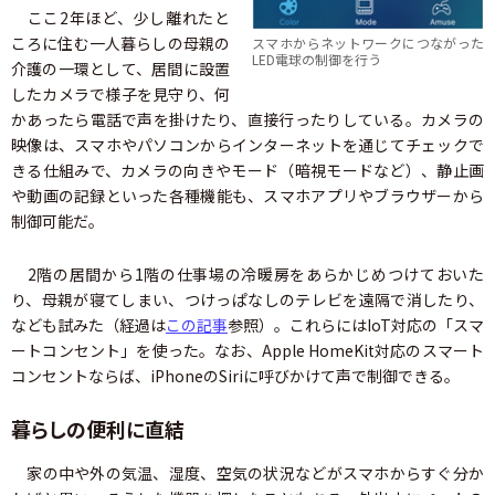
ここ2年ほど、少し離れたと
ころに住む一人暮らしの母親の
スマホからネットワークにつながった
LED電球の制御を行う
介護の一環として、居間に設置
したカメラで様子を見守り、何
かあったら電話で声を掛けたり、直接行ったりしている。カメラの
映像は、スマホやパソコンからインターネットを通じてチェックで
きる仕組みで、カメラの向きやモード（暗視モードなど）、静止画
や動画の記録といった各種機能も、スマホアプリやブラウザーから
制御可能だ。
2階の居間から1階の仕事場の冷暖房をあらかじめつけておいた
り、母親が寝てしまい、つけっぱなしのテレビを遠隔で消したり、
なども試みた（経過は
この記事
参照）。これらにはIoT対応の「スマ
ートコンセント」を使った。なお、Apple HomeKit対応のスマート
コンセントならば、iPhoneのSiriに呼びかけて声で制御できる。
暮らしの便利に直結
家の中や外の気温、湿度、空気の状況などがスマホからすぐ分か