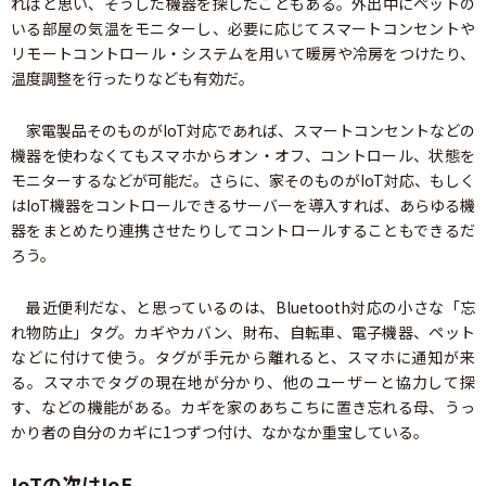
ればと思い、そうした機器を探したこともある。外出中にペットの
いる部屋の気温をモニターし、必要に応じてスマートコンセントや
リモートコントロール・システムを用いて暖房や冷房をつけたり、
温度調整を行ったりなども有効だ。
家電製品そのものがIoT対応であれば、スマートコンセントなどの
機器を使わなくてもスマホからオン・オフ、コントロール、状態を
モニターするなどが可能だ。さらに、家そのものがIoT対応、もしく
はIoT機器をコントロールできるサーバーを導入すれば、あらゆる機
器をまとめたり連携させたりしてコントロールすることもできるだ
ろう。
最近便利だな、と思っているのは、Bluetooth対応の小さな「忘
れ物防止」タグ。カギやカバン、財布、自転車、電子機器、ペット
などに付けて使う。タグが手元から離れると、スマホに通知が来
る。スマホでタグの現在地が分かり、他のユーザーと協力して探
す、などの機能がある。カギを家のあちこちに置き忘れる母、うっ
かり者の自分のカギに1つずつ付け、なかなか重宝している。
IoTの次はIoE