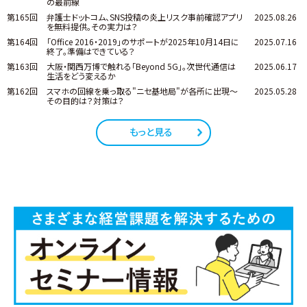
の最前線
第165回
弁護士ドットコム、SNS投稿の炎上リスク事前確認アプリ
2025.08.26
を無料提供。その実力は？
第164回
「Office 2016・2019」のサポートが2025年10月14日に
2025.07.16
終了。準備はできている？
第163回
大阪・関西万博で触れる「Beyond 5G」。次世代通信は
2025.06.17
生活をどう変えるか
第162回
スマホの回線を乗っ取る"ニセ基地局"が各所に出現～
2025.05.28
その目的は？対策は？
もっと見る