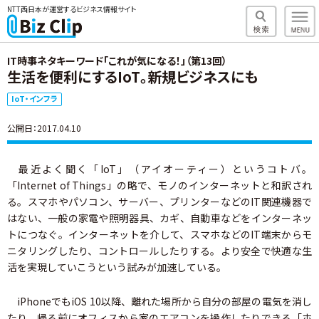
NTT西日本が運営するビジネス情報サイト
IT時事ネタキーワード「これが気になる！」（第13回）
生活を便利にするIoT。新規ビジネスにも
IoT・インフラ
公開日：2017.04.10
最近よく聞く「IoT」（アイオーティー）というコトバ。
「Internet of Things」の略で、モノのインターネットと和訳され
る。スマホやパソコン、サーバー、プリンターなどのIT関連機器で
はない、一般の家電や照明器具、カギ、自動車などをインターネッ
トにつなぐ。インターネットを介して、スマホなどのIT端末からモ
ニタリングしたり、コントロールしたりする。より安全で快適な生
活を実現していこうという試みが加速している。
iPhoneでもiOS 10以降、離れた場所から自分の部屋の電気を消し
たり、帰る前にオフィスから家のエアコンを操作したりできる「ホ