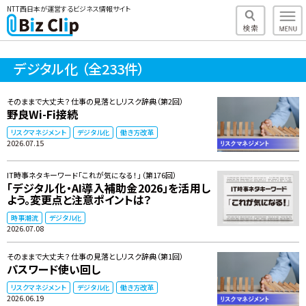
NTT西日本が運営するビジネス情報サイト
デジタル化
（全233件）
そのままで大丈夫？ 仕事の見落としリスク辞典（第2回）
野良Wi-Fi接続
リスクマネジメント
デジタル化
働き方改革
2026.07.15
IT時事ネタキーワード「これが気になる！」（第176回）
「デジタル化・AI導入補助金2026」を活用し
よう。変更点と注意ポイントは？
時事潮流
デジタル化
2026.07.08
そのままで大丈夫？ 仕事の見落としリスク辞典（第1回）
パスワード使い回し
リスクマネジメント
デジタル化
働き方改革
2026.06.19