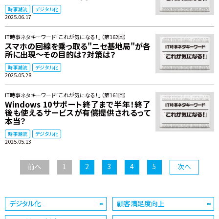
時事潮流
デジタル化
2025.06.17
IT時事ネタキーワード「これが気になる！」（第162回）
スマホの回線を乗っ取る"ニセ基地局"が各
所に出現～その目的は？対策は？
時事潮流
デジタル化
2025.05.28
IT時事ネタキーワード「これが気になる！」（第161回）
Windows 10サポート終了まで半年！終了
後も使えるサービスが有償提供されるって
本当？
時事潮流
デジタル化
2025.05.13
前へ
1
2
3
4
5
次へ
デジタル化
顧客満足度向上