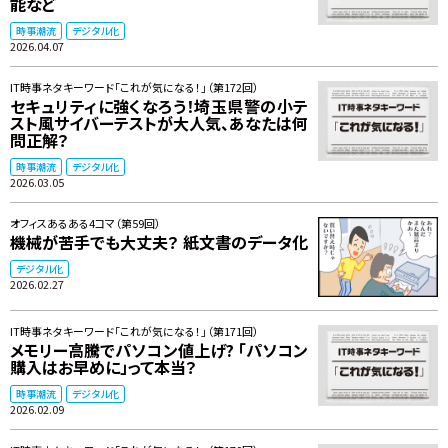
能など
時事潮流
デジタル化
2026.04.07
IT時事ネタキーワード「これが気になる！」（第172回）
セキュリティに強くなろう！埼玉県警の小テ
スト風サイバーテストが大人気、あなたは何
問正解？
時事潮流
デジタル化
2026.03.05
オフィスあるある4コマ（第59回）
機械が苦手でも大丈夫？ 紙文書のデータ化
デジタル化
2026.02.27
IT時事ネタキーワード「これが気になる！」（第171回）
メモリー高騰でパソコン値上げ? 「パソコン
購入はお早めに」って本当？
時事潮流
デジタル化
2026.02.09