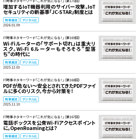
IT時事ネタキーワード「これが気になる！」（第170回）
増加するIoT機器利用のサイバー攻撃。IoT
セキュリティの新基準「JC-STAR」制度とは
時事潮流
デジタル化
2026.01.09
IT時事ネタキーワード「これが気になる！」（第169回）
Wi-Fiルーターの「サポート切れ」は重大リ
スク。Wi-Fi 6ルーターもそろそろ"型落
ち"の時代に
時事潮流
デジタル化
2025.12.03
IT時事ネタキーワード「これが気になる！」（第168回）
PDFが危ない～安全とされてきたPDFファイ
ルに多くのリスク。今から対策を！
時事潮流
デジタル化
2025.11.10
IT時事ネタキーワード「これが気になる！」（第167回）
電話ボックスを公衆Wi-Fiアクセスポイント
に。OpenRoamingとは？
時事潮流
デジタル化