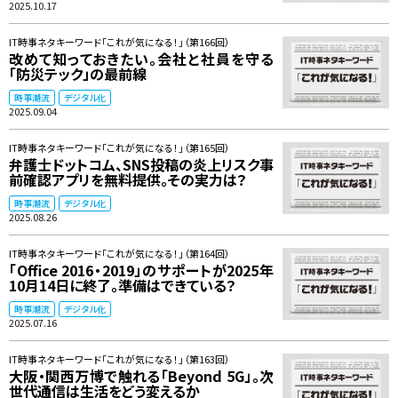
2025.10.17
IT時事ネタキーワード「これが気になる！」（第166回）
改めて知っておきたい。会社と社員を守る
「防災テック」の最前線
時事潮流
デジタル化
2025.09.04
IT時事ネタキーワード「これが気になる！」（第165回）
弁護士ドットコム、SNS投稿の炎上リスク事
前確認アプリを無料提供。その実力は？
時事潮流
デジタル化
2025.08.26
IT時事ネタキーワード「これが気になる！」（第164回）
「Office 2016・2019」のサポートが2025年
10月14日に終了。準備はできている？
時事潮流
デジタル化
2025.07.16
IT時事ネタキーワード「これが気になる！」（第163回）
大阪・関西万博で触れる「Beyond 5G」。次
世代通信は生活をどう変えるか