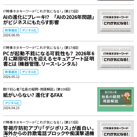
IT時事ネタキーワード「これが気になる！」（第175回）
AIの進化にブレーキ!? 「AIの2026年問題」
がビジネスにもたらす影響
時事潮流
デジタル化
2026.06.05
IT時事ネタキーワード「これが気になる！」（第174回）
PCが起動不能になる可能性も？ 2026年6
月に期限切れを迎えるセキュアブート証明
書とは（機器管理、リース・レンタル）
時事潮流
デジタル化
2026.05.12
脱IT初心者「社長の疑問・用語解説」（第100回）
紙がいらない? 進化するFAX
デジタル化
2026.04.23
IT時事ネタキーワード「これが気になる！」（第173回）
警視庁防犯アプリ「デジポリス」が面白い。
海外からの詐欺電話ブロックや痴漢撃退機