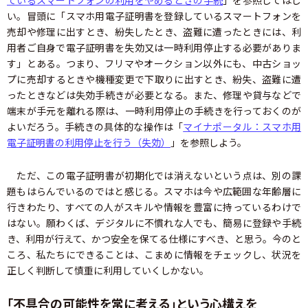
ているスマートフォンの利用をやめるときの手続
」を参照してほし
い。冒頭に「スマホ用電子証明書を登録しているスマートフォンを
売却や修理に出すとき、紛失したとき、盗難に遭ったときには、利
用者ご自身で電子証明書を失効又は一時利用停止する必要がありま
す」とある。つまり、フリマやオークション以外にも、中古ショッ
プに売却するときや機種変更で下取りに出すとき、紛失、盗難に遭
ったときなどは失効手続きが必要となる。また、修理や貸与などで
端末が手元を離れる際は、一時利用停止の手続きを行っておくのが
よいだろう。手続きの具体的な操作は「
マイナポータル：スマホ用
電子証明書の利用停止を行う（失効）
」を参照しよう。
ただ、この電子証明書が初期化では消えないという点は、別の課
題もはらんでいるのではと感じる。スマホは今や広範囲な年齢層に
行きわたり、すべての人がスキルや情報を豊富に持っているわけで
はない。願わくば、デジタルに不慣れな人でも、簡易に登録や手続
き、利用が行えて、かつ安全を保てる仕様にすべき、と思う。今のと
ころ、私たちにできることは、こまめに情報をチェックし、状況を
正しく判断して慎重に利用していくしかない。
「不具合の可能性を常に考える」という心構えを