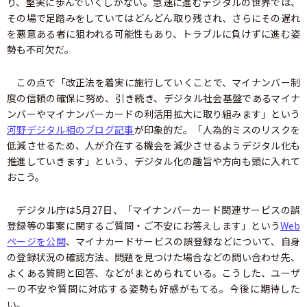
り、堅実に歩んでいくしかない。急速に進むデジタルの世界では、
その場で足踏みをしていてはどんどん取り残され、さらにその遅れ
を悪意ある者に狙われる可能性もあり、トラブルに負けずに進む姿
勢も不可欠だ。
この点で「改正法を着実に施行していくことで、マイナンバー制
度の信頼の確保に努め、引き続き、デジタル社会基盤であるマイナ
ンバーやマイナンバーカードの利活用拡大に取り組みます」という
河野デジタル相のブログ記事
が印象的だ。「人為的ミスのリスクを
低減させるため、人が介在する機会を減少させるようデジタル化も
推進していきます」という、デジタル化の趣旨や方向も頭に入れて
おこう。
デジタル庁は5月27日、「マイナンバーカード関連サービスの誤
登録等の事案に関するご質問・ご不安にお答えします」という
Web
ページを公開
、マイナカードサービスの誤登録などについて、自身
の登録状況の確認方法、問題を見つけた場合などの問い合わせ先、
よくある質問と回答、などがまとめられている。こうした、ユーザ
ーの不安や質問に対応する姿勢も好感がもてる。今後に期待した
い。