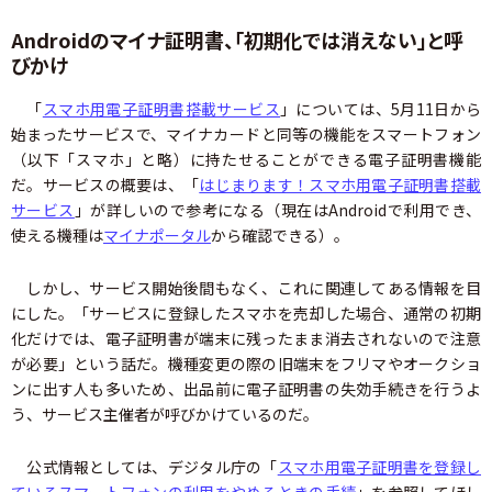
Androidのマイナ証明書、「初期化では消えない」と呼
びかけ
「
スマホ用電子証明書搭載サービス
」については、5月11日から
始まったサービスで、マイナカードと同等の機能をスマートフォン
（以下「スマホ」と略）に持たせることができる電子証明書機能
だ。サービスの概要は、「
はじまります！スマホ用電子証明書搭載
サービス
」が詳しいので参考になる（現在はAndroidで利用でき、
使える機種は
マイナポータル
から確認できる）。
しかし、サービス開始後間もなく、これに関連してある情報を目
にした。「サービスに登録したスマホを売却した場合、通常の初期
化だけでは、電子証明書が端末に残ったまま消去されないので注意
が必要」という話だ。機種変更の際の旧端末をフリマやオークショ
ンに出す人も多いため、出品前に電子証明書の失効手続きを行うよ
う、サービス主催者が呼びかけているのだ。
公式情報としては、デジタル庁の「
スマホ用電子証明書を登録し