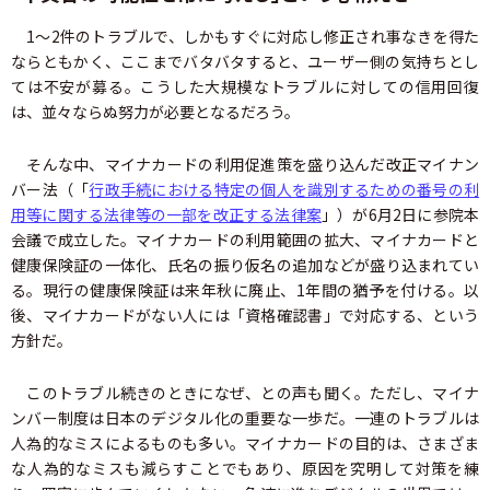
1～2件のトラブルで、しかもすぐに対応し修正され事なきを得た
ならともかく、ここまでバタバタすると、ユーザー側の気持ちとし
ては不安が募る。こうした大規模なトラブルに対しての信用回復
は、並々ならぬ努力が必要となるだろう。
そんな中、マイナカードの利用促進策を盛り込んだ改正マイナン
バー法（「
行政手続における特定の個人を識別するための番号の利
用等に関する法律等の一部を改正する法律案
」）が6月2日に参院本
会議で成立した。マイナカードの利用範囲の拡大、マイナカードと
健康保険証の一体化、氏名の振り仮名の追加などが盛り込まれてい
る。現行の健康保険証は来年秋に廃止、1年間の猶予を付ける。以
後、マイナカードがない人には「資格確認書」で対応する、という
方針だ。
このトラブル続きのときになぜ、との声も聞く。ただし、マイナ
ンバー制度は日本のデジタル化の重要な一歩だ。一連のトラブルは
人為的なミスによるものも多い。マイナカードの目的は、さまざま
な人為的なミスも減らすことでもあり、原因を究明して対策を練