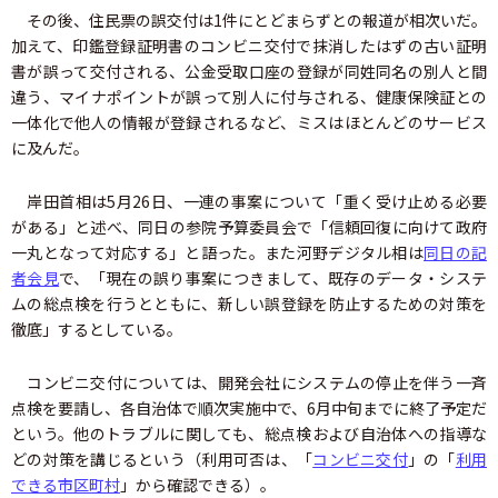
その後、住民票の誤交付は1件にとどまらずとの報道が相次いだ。
加えて、印鑑登録証明書のコンビニ交付で抹消したはずの古い証明
書が誤って交付される、公金受取口座の登録が同姓同名の別人と間
違う、マイナポイントが誤って別人に付与される、健康保険証との
一体化で他人の情報が登録されるなど、ミスはほとんどのサービス
に及んだ。
岸田首相は5月26日、一連の事案について「重く受け止める必要
がある」と述べ、同日の参院予算委員会で「信頼回復に向けて政府
一丸となって対応する」と語った。また河野デジタル相は
同日の記
者会見
で、「現在の誤り事案につきまして、既存のデータ・システ
ムの総点検を行うとともに、新しい誤登録を防止するための対策を
徹底」するとしている。
コンビニ交付については、開発会社にシステムの停止を伴う一斉
点検を要請し、各自治体で順次実施中で、6月中旬までに終了予定だ
という。他のトラブルに関しても、総点検および自治体への指導な
どの対策を講じるという（利用可否は、「
コンビニ交付
」の「
利用
できる市区町村
」から確認できる）。