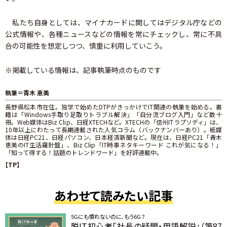
私たち自身としては、マイナカードに関してはデジタル庁などの
公式情報や、各種ニュースなどの情報を常にチェックし、常に不具
合の可能性を想定しつつ、慎重に利用していこう。
※掲載している情報は、記事執筆時点のものです
執筆＝青木 恵美
長野県松本市在住。独学で始めたDTPがきっかけでIT関連の執筆を始める。書
籍は「Windows手取り足取りトラブル解決」「自分流ブログ入門」など数十
冊。Web媒体はBiz Clip、日経XTECHなど。XTECHの「信州ITラプソディ」は、
10年以上にわたって長期連載された人気コラム（バックナンバーあり）。紙媒
体は日経PC21、日経パソコン、日本経済新聞など。現在は、日経PC21「青木
恵美のIT生活羅針盤」、Biz Clip「IT時事ネタキーワード これが気になる！」
「知って得する！話題のトレンドワード」を好評連載中。
【TP】
あわせて読みたい記事
5Gにも慣れないのに、もう6G？
脱IT初心者「社長の疑問・用語解説」（第87