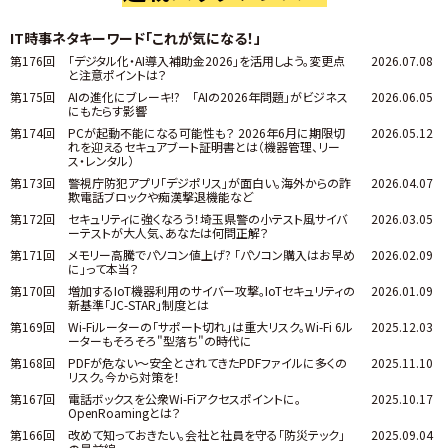
IT時事ネタキーワード「これが気になる！」
第176回
「デジタル化・AI導入補助金2026」を活用しよう。変更点
2026.07.08
と注意ポイントは？
第175回
AIの進化にブレーキ!? 「AIの2026年問題」がビジネス
2026.06.05
にもたらす影響
第174回
PCが起動不能になる可能性も？ 2026年6月に期限切
2026.05.12
れを迎えるセキュアブート証明書とは（機器管理、リー
ス・レンタル）
第173回
警視庁防犯アプリ「デジポリス」が面白い。海外からの詐
2026.04.07
欺電話ブロックや痴漢撃退機能など
第172回
セキュリティに強くなろう！埼玉県警の小テスト風サイバ
2026.03.05
ーテストが大人気、あなたは何問正解？
第171回
メモリー高騰でパソコン値上げ? 「パソコン購入はお早め
2026.02.09
に」って本当？
第170回
増加するIoT機器利用のサイバー攻撃。IoTセキュリティの
2026.01.09
新基準「JC-STAR」制度とは
第169回
Wi-Fiルーターの「サポート切れ」は重大リスク。Wi-Fi 6ル
2025.12.03
ーターもそろそろ"型落ち"の時代に
第168回
PDFが危ない～安全とされてきたPDFファイルに多くの
2025.11.10
リスク。今から対策を！
第167回
電話ボックスを公衆Wi-Fiアクセスポイントに。
2025.10.17
OpenRoamingとは？
第166回
改めて知っておきたい。会社と社員を守る「防災テック」
2025.09.04