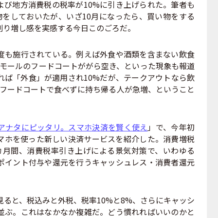
および地方消費税の税率が10%に引き上げられた。筆者も
物をしておいたが、いざ10月になったら、買い物をする
割り増し感を実感する今日このごろだ。
も施行されている。例えば外食や酒類を含まない飲食
グモールのフードコートががら空き、といった現象も報道
れば「外食」が適用され10%だが、テークアウトなら飲
、フードコートで食べずに持ち帰る人が急増、ということ
アナタにピッタリ。スマホ決済を賢く使え
」で、今年初
マホを使った新しい決済サービスを紹介した。消費増税
の9カ月間、消費税率引き上げによる景気対策で、いわゆる
ポイント付与や還元を行うキャッシュレス・消費者還元
ると、税込みと外税、税率10%と8%、さらにキャッシ
並ぶ。これはなかなか複雑だ。どう慣れればいいのかと