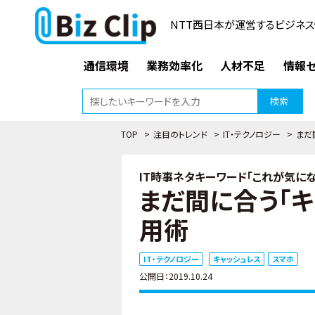
NTT西日本が運営するビジネス
通信環境
業務効率化
人材不足
情報セ
検索
TOP
>
注目のトレンド
>
IT・テクノロジー
>
まだ
IT時事ネタキーワード「これが気になる
まだ間に合う「
用術
IT・テクノロジー
キャッシュレス
スマホ
公開日：2019.10.24