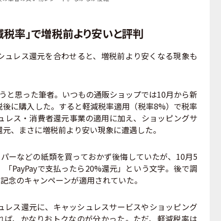
軽減税率」で増税前より安いと評判
ュレス還元を合わせると、増税前より安くなる現象も
うと思った筆者。いつもの通販ショップでは10月から新
税後に購入した。すると軽減税率適用（税率8%）で税率
シュレス・消費者還元事業の適用に加え、ショッピングサ
還元、まさに増税前より安い現象に遭遇した。
パーなどの紙類を買っておかず後悔していたが、10月5
「PayPayで支払ったら20%還元」という文字。後で調
周年記念のキャンペーンが適用されていた。
レス還元に、キャッシュレスサービスやショッピング
れば、かなりおトクなのが分かった。ただ、軽減税率は