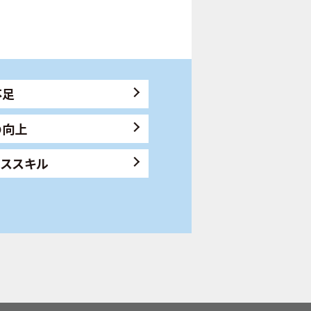
不足
の向上
ネススキル