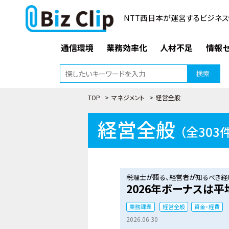
NTT西日本が運営するビジネス
通信環境
業務効率化
人材不足
情報セ
検索
TOP
>
マネジメント
>
経営全般
経営全般
（全303
税理士が語る、経営者が知るべき経理
2026年ボーナスは平
業務課題
経営全般
資金・経費
2026.06.30