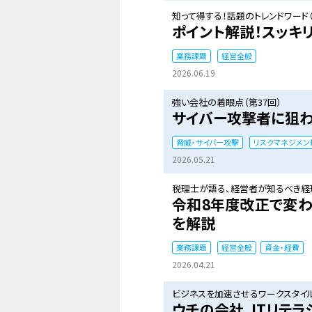
知って得する！話題のトレンドワード（
ポイント解説！スッキリ
業務課題
経営全般
2026.06.19
強い会社の着眼点（第37回）
サイバー攻撃者に狙わ
脅威・サイバー攻撃
リスクマネジメン
2026.05.21
税理士が語る、経営者が知るべき経理
令和8年度改正で変わ
を解説
業務課題
経営全般
資金・経費
2026.04.21
ビジネスを加速させるワークスタイル
ウチの会社、ITリテ