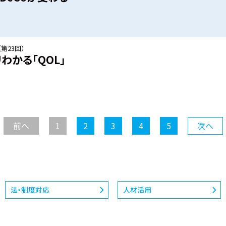
第23回）
わかる「QOL」
前へ
1
2
3
4
5
次へ
法・制度対応
人材活用