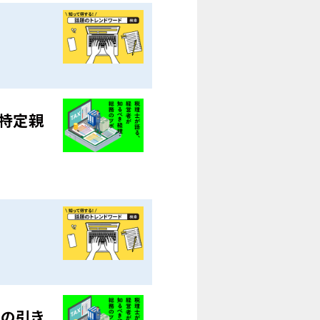
、特定親
査の引き