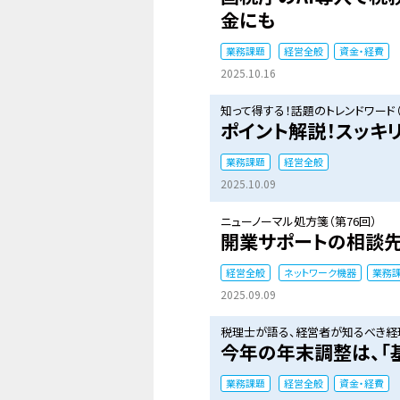
金にも
業務課題
経営全般
資金・経費
2025.10.16
知って得する！話題のトレンドワード（
ポイント解説！スッキ
業務課題
経営全般
2025.10.09
ニューノーマル処方箋（第76回）
開業サポートの相談先
経営全般
ネットワーク機器
業務
2025.09.09
税理士が語る、経営者が知るべき経理
今年の年末調整は、「
業務課題
経営全般
資金・経費