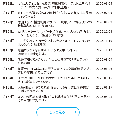
第172回
セキュリティに強くなろう！埼玉県警の小テスト風サイバ
2026.03.05
ーテストが大人気、あなたは何問正解？
第171回
メモリー高騰でパソコン値上げ? 「パソコン購入はお早め
2026.02.09
に」って本当？
第170回
増加するIoT機器利用のサイバー攻撃。IoTセキュリティの
2026.01.09
新基準「JC-STAR」制度とは
第169回
Wi-Fiルーターの「サポート切れ」は重大リスク。Wi-Fi 6ル
2025.12.03
ーターもそろそろ"型落ち"の時代に
第168回
PDFが危ない～安全とされてきたPDFファイルに多くの
2025.11.10
リスク。今から対策を！
第167回
電話ボックスを公衆Wi-Fiアクセスポイントに。
2025.10.17
OpenRoamingとは？
第166回
改めて知っておきたい。会社と社員を守る「防災テック」
2025.09.04
の最前線
第165回
弁護士ドットコム、SNS投稿の炎上リスク事前確認アプリ
2025.08.26
を無料提供。その実力は？
第164回
「Office 2016・2019」のサポートが2025年10月14日に
2025.07.16
終了。準備はできている？
第163回
大阪・関西万博で触れる「Beyond 5G」。次世代通信は
2025.06.17
生活をどう変えるか
第162回
スマホの回線を乗っ取る"ニセ基地局"が各所に出現～
2025.05.28
その目的は？対策は？
もっと見る