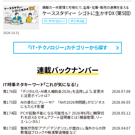
情報の一元管理と可視化で、生産・在庫・販売の連携を支える
ケーススタディー シゴトに生かすDX（第5回）
IT・テクノロジー
デジタル化
2024.10.31
「IT・テクノロジー」カテゴリーから探す
連載バックナンバー
IT時事ネタキーワード「これが気になる！」
第176回
「デジタル化・AI導入補助金2026」を活用しよう。変更点
2026.07.08
と注意ポイントは？
第175回
AIの進化にブレーキ!? 「AIの2026年問題」がビジネス
2026.06.05
にもたらす影響
第174回
PCが起動不能になる可能性も？ 2026年6月に期限切
2026.05.12
れを迎えるセキュアブート証明書とは（機器管理、リー
ス・レンタル）
第173回
警視庁防犯アプリ「デジポリス」が面白い。海外からの詐
2026.04.07
欺電話ブロックや痴漢撃退機能など