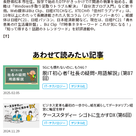
長野県松本市在住。独学で始めたDTPがきっかけでIT関連の執筆を始める。書
籍は「Windows手取り足取りトラブル解決」「自分流ブログ入門」など数十
冊。Web媒体はBiz Clip、日経XTECHなど。XTECHの「信州ITラプソディ」は、
10年以上にわたって長期連載された人気コラム（バックナンバーあり）。紙媒
体は日経PC21、日経パソコン、日本経済新聞など。現在は、日経PC21「青木
恵美のIT生活羅針盤」、Biz Clip「IT時事ネタキーワード これが気になる！」
「知って得する！話題のトレンドワード」を好評連載中。
【T】
あわせて読みたい記事
5Gにも慣れないのに、もう6G？
脱IT初心者「社長の疑問・用語解説」（第87
回）
IT・テクノロジー
デジタル化
2025.02.05
ビジネス変革も最初の一歩から。紙を減らしてデータドリブン経
営に軸足を移す
ケーススタディー シゴトに生かすDX（第6回）
IT・テクノロジー
デジタル化
2024.11.29