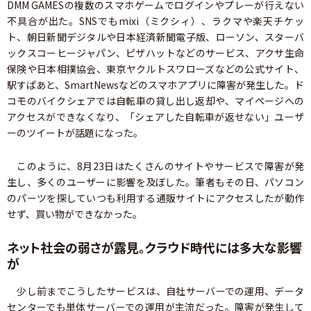
DMM GAMESの複数のスマホゲームでログインやプレーが行えない
不具合が出た。SNSでもmixi（ミクシィ）、ラクマや楽天チケッ
ト、朝日新聞デジタルや日本経済新聞電子版、ローソン、スターバ
ックスコーヒージャパン、ピザハットなどのサービス、アクサ生命
保険や日本相撲協会、東京ヤクルトスワローズなどの公式サイト、
駅すぱあと、SmartNewsなどのスマホアプリに障害が発生した。ド
コモのバイクシェアでは自転車の貸し出し返却や、マイページへの
アクセスができなくなり、「シェアした自転車が返せない」ユーザ
ーのツイートが話題になった。
このように、8月23日はたくさんのサイトやサービスで障害が発
生し、多くのユーザーに影響を及ぼした。筆者もその日、パソコン
のパーツを探していつも利用する通販サイトにアクセスしたが動作
せず、買い物ができなかった。
ネット社会の弱さが露見。クラウド時代には多大な影響
が
少し前までこうしたサービスは、自社サーバーでの運用、データ
センターでも単体サーバーでの運用が主流だった。障害が発生して