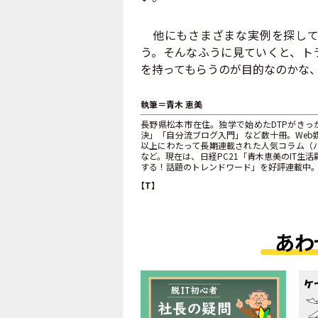
他にもさまざまな実例を探して参
う。そんなふうに見ていくと、ト
を持ってもらうのが目的なのかな
執筆＝青木 恵美
長野県松本市在住。独学で始めたDTPがきっか
決」「自分流ブログ入門」など数十冊。Web媒体はB
以上にわたって長期連載された人気コラム（バ
など。現在は、日経PC21「青木恵美のIT生活羅
する！話題のトレンドワード」を好評連載中
【T】
あわ