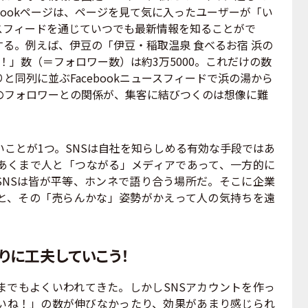
bookページは、ページを見て気に入ったユーザーが「い
スフィードを通じていつでも最新情報を知ることがで
る。例えば、伊豆の「伊豆・稲取温泉 食べるお宿 浜の
！」数（＝フォロワー数）は約3万5000。これだけの数
同列に並ぶFacebookニュースフィードで浜の湯から
のフォロワーとの関係が、集客に結びつくのは想像に難
ことが1つ。SNSは自社を知らしめる有効な手段ではあ
。あくまで人と「つながる」メディアであって、一方的に
SNSは皆が平等、ホンネで語り合う場所だ。そこに企業
と、その「売らんかな」姿勢がかえって人の気持ちを遠
りに工夫していこう！
までもよくいわれてきた。しかしSNSアカウントを作っ
いね！」の数が伸びなかったり、効果があまり感じられ