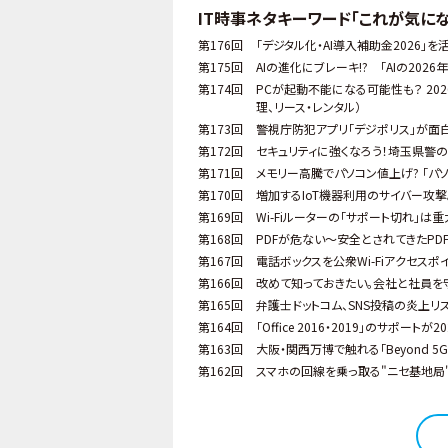
IT時事ネタキーワード「これが気にな
第176回
「デジタル化・AI導入補助金2026」
第175回
AIの進化にブレーキ!? 「AIの20
第174回
PCが起動不能になる可能性も？ 20
理、リース・レンタル）
第173回
警視庁防犯アプリ「デジポリス」が面
第172回
セキュリティに強くなろう！埼玉県警
第171回
メモリー高騰でパソコン値上げ? 「パ
第170回
増加するIoT機器利用のサイバー攻撃。I
第169回
Wi-Fiルーターの「サポート切れ」は重
第168回
PDFが危ない～安全とされてきたPD
第167回
電話ボックスを公衆Wi-Fiアクセスポイン
第166回
改めて知っておきたい。会社と社員を
第165回
弁護士ドットコム、SNS投稿の炎上
第164回
「Office 2016・2019」のサポー
第163回
大阪・関西万博で触れる「Beyond 
第162回
スマホの回線を乗っ取る"ニセ基地局