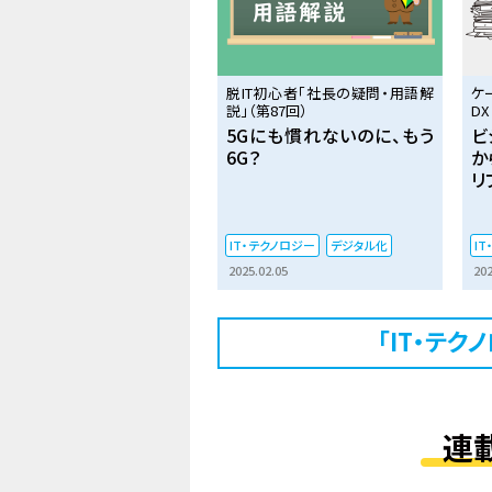
脱IT初心者「社長の疑問・用語解
ケ
説」（第87回）
DX
5Gにも慣れないのに、もう
ビ
6G？
か
リ
IT・テクノロジー
デジタル化
I
2025.02.05
202
「IT・テ
連