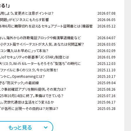
る！」
を活用しよう。変更点と注意ポイントは？
2026.07.08
26年問題」がビジネスにもたらす影響
2026.06.05
26年6月に期限切れを迎えるセキュアブート証明書とは（機器管
2026.05.12
白い。海外からの詐欺電話ブロックや痴漢撃退機能など
2026.04.07
の小テスト風サイバーテストが大人気、あなたは何問正解？
2026.03.05
ソコン購入はお早めに」って本当？
2026.02.09
oTセキュリティの新基準「JC-STAR」制度とは
2026.01.09
大リスク。Wi-Fi 6ルーターもそろそろ"型落ち"の時代に
2025.12.03
Fファイルに多くのリスク。今から対策を！
2025.11.10
トに。OpenRoamingとは？
2025.10.17
守る「防災テック」の最前線
2025.09.04
リスク事前確認アプリを無料提供。その実力は？
2025.08.26
トが2025年10月14日に終了。準備はできている？
2025.07.16
5G」。次世代通信は生活をどう変えるか
2025.06.17
"が各所に出現～その目的は？対策は？
2025.05.28
もっと見る