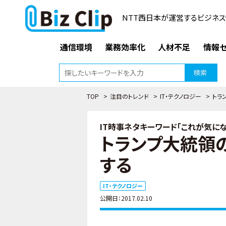
NTT西日本が運営するビジネス
通信環境
業務効率化
人材不足
情報セ
検索
TOP
>
注目のトレンド
>
IT・テクノロジー
>
トラ
IT時事ネタキーワード「これが気になる
トランプ大統領
する
IT・テクノロジー
公開日：2017.02.10