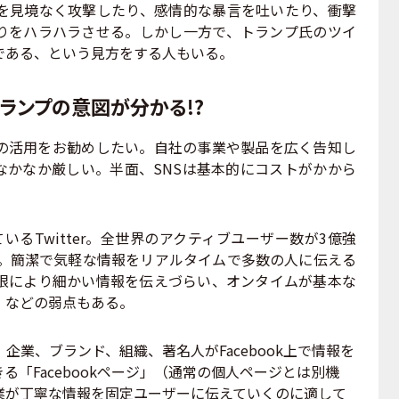
を見境なく攻撃したり、感情的な暴言を吐いたり、衝撃
りをハラハラさせる。しかし一方で、トランプ氏のツイ
である、という見方をする人もいる。
ランプの意図が分かる!?
の活用をお勧めしたい。自社の事業や製品を広く告知し
なかなか厳しい。半面、SNSは基本的にコストがかから
るTwitter。全世界のアクティブユーザー数が3億強
人。簡潔で気軽な情報をリアルタイムで多数の人に伝える
限により細かい情報を伝えづらい、オンタイムが基本な
、などの弱点もある。
、企業、ブランド、組織、著名人がFacebook上で情報を
「Facebookページ」（通常の個人ページとは別機
業が丁寧な情報を固定ユーザーに伝えていくのに適して