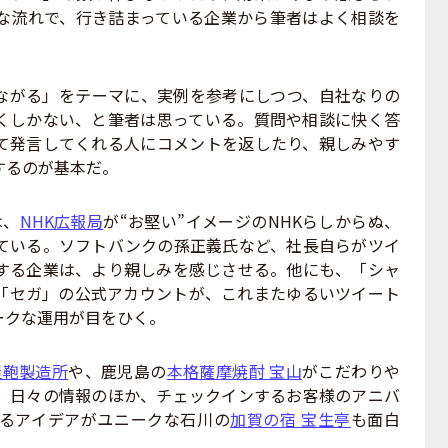
な流れで、行き詰まっている企業から筆者はよく相談を
がる」をテーマに、実例を参考にしつつ、自社なりの
くしかない、と筆者は思っている。質問や相談に快く答
て発言してくれる人にコメントを返したり、親しみやす
するのが基本だ。
は、
NHK広報局
が“お堅い”イメージのNHKらしからぬ、
ている。ソフトバンクの孫正義氏など、社長自らがツイ
する企業は、より親しみを感じさせる。他にも、「シャ
「セガ」の公式アカウントが、これまたゆるいツイート
ークな運用が目をひく。
屋鞄製造所
や、鹿児島の
本格薩摩焼酎 宝山
がこだわりや
。日々の情報のほか、チェックインするお客様のアニバ
るアイデアがユニークな石川の
加賀の宿 宝生亭
も面白