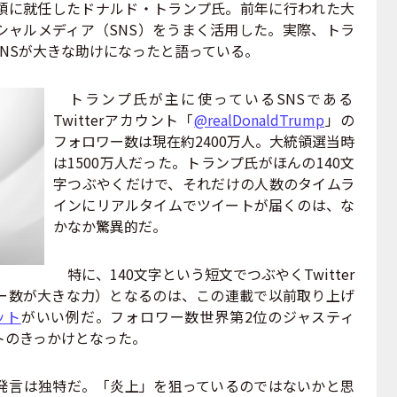
統領に就任したドナルド・トランプ氏。前年に行われた大
シャルメディア（SNS）をうまく活用した。実際、トラ
NSが大きな助けになったと語っている。
トランプ氏が主に使っているSNSである
Twitterアカウント「
@realDonaldTrump
」の
フォロワー数は現在約2400万人。大統領選当時
は1500万人だった。トランプ氏がほんの140文
字つぶやくだけで、それだけの人数のタイムラ
インにリアルタイムでツイートが届くのは、な
かなか驚異的だ。
特に、140文字という短文でつぶやくTwitter
ー数が大きな力）となるのは、この連載で以前取り上げ
ット
がいい例だ。フォロワー数世界第2位のジャスティ
トのきっかけとなった。
発言は独特だ。「炎上」を狙っているのではないかと思