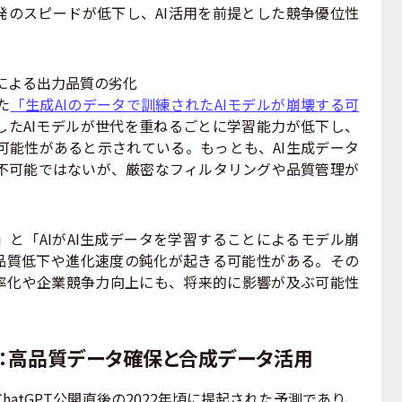
発のスピードが低下し、AI活用を前提とした競争優位性
。
se）による出力品質の劣化
た
「生成AIのデータで訓練されたAIモデルが崩壊する可
したAIモデルが世代を重ねるごとに学習能力が低下し、
可能性があると示されている。もっとも、AI生成データ
不可能ではないが、厳密なフィルタリングや品質管理が
と「AIがAI生成データを学習することによるモデル崩
の品質低下や進化速度の鈍化が起きる可能性がある。その
効率化や企業競争力向上にも、将来的に影響が及ぶ可能性
対策：高品質データ確保と合成データ活用
hatGPT公開直後の2022年頃に提起された予測であり、