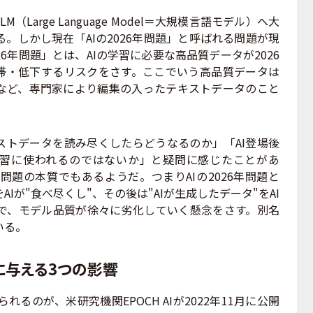
Large Language Model＝大規模言語モデル）へ大
。しかし現在「AIの2026年問題」と呼ばれる問題が現
26年問題」とは、AIの学習に必要な高品質データが2026
停滞・低下するリスクをさす。ここでいう高品質データは
など、専門家により編集の入ったテキストデータのこと
ストデータを読み尽くしたらどうなるのか」「AI登場後
学習に使われるのではないか」と疑問に感じたことがあ
年問題の本質でもあるようだ。つまりAIの2026年問題と
Iが"食べ尽くし"、その後は"AIが生成したデータ"をAI
で、モデル品質が徐々に劣化していく懸念をさす。別名
いる。
に与える3つの影響
れるのが、米研究機関EPOCH AIが2022年11月に公開