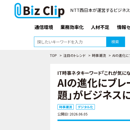
NTT西日本が運営するビジネス
通信環境
業務効率化
人材不足
情報セ
検索
TOP
>
注目のトレンド
>
時事潮流
>
AIの進化に
IT時事ネタキーワード「これが気になる
AIの進化にブレー
題」がビジネス
時事潮流
デジタル化
公開日：2026.06.05