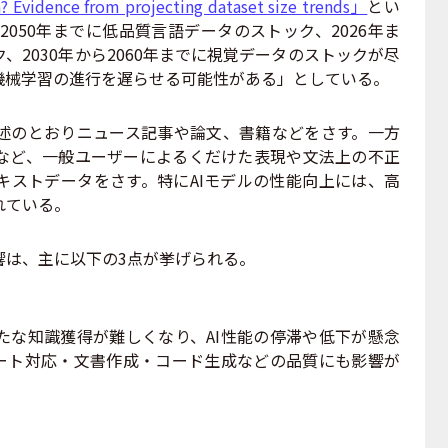
? Evidence from projecting dataset size trends」
とい
2050年までに低品質言語データのストック、2026年ま
、2030年から2060年までに視覚データのストックが尽
機械学習の進行を遅らせる可能性がある」としている。
のとおりニュース記事や論文、書籍などをさす。一方
Sなど、一般ユーザーによるくだけた表現や文法上の不正
キストデータをさす。特にAIモデルの性能向上には、高
れている。
は、主に以下の3点が挙げられる。
な知識獲得が難しくなり、AI性能の停滞や低下が懸念
ポート対応・文書作成・コード生成などの品質にも影響が