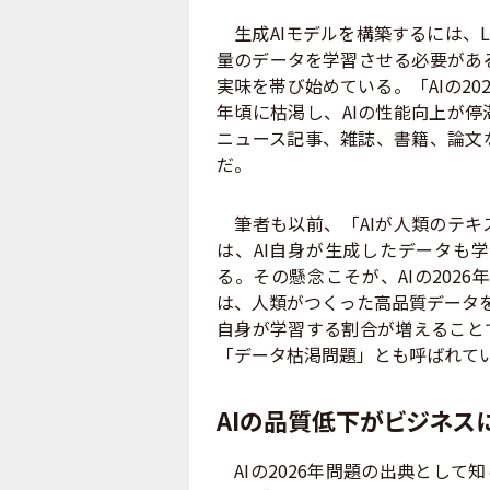
生成AIモデルを構築するには、LLM（
量のデータを学習させる必要がある
実味を帯び始めている。「AIの20
年頃に枯渇し、AIの性能向上が
ニュース記事、雑誌、書籍、論文
だ。
筆者も以前、「AIが人類のテキ
は、AI自身が生成したデータも
る。その懸念こそが、AIの2026
は、人類がつくった高品質データをA
自身が学習する割合が増えること
「データ枯渇問題」とも呼ばれて
AIの品質低下がビジネス
AIの2026年問題の出典として知ら