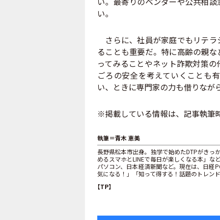
い。最寄りのベンダーや公共相談
い。
さらに、社員が家庭でもリテラシ
ることも重要だ。特に高齢の親な
ってみることやネット詐欺対策の
ごろの安全を考えていくことも有
い、ときに専門家の力も借りなが
※掲載している情報は、記事執筆
執筆＝青木 恵美
長野県松本市出身。独学で始めたDTPがきっ
めるスマホとLINEで毎日が楽しくなる本」など数十
パソコン、日本経済新聞など。現在は、日経PC21
気になる！」「知って得する！話題のトレン
【TP】