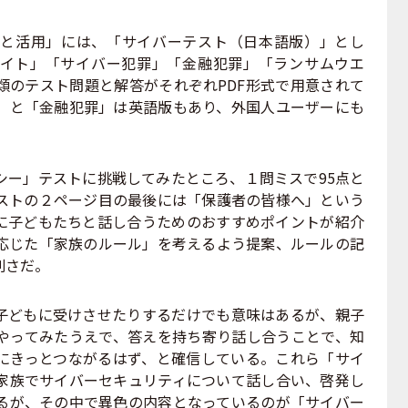
と活用」には、「サイバーテスト（日本語版）」とし
イト」「サイバー犯罪」「金融犯罪」「ランサムウエ
類のテスト問題と解答がそれぞれPDF形式で用意されて
」と「金融犯罪」は英語版もあり、外国人ユーザーにも
。
ー」テストに挑戦してみたところ、１問ミスで95点と
ストの２ページ目の最後には「保護者の皆様へ」という
に子どもたちと話し合うためのおすすめポイントが紹介
応じた「家族のルール」を考えるよう提案、ルールの記
到さだ。
どもに受けさせたりするだけでも意味はあるが、親子
やってみたうえで、答えを持ち寄り話し合うことで、知
にきっとつながるはず、と確信している。これら「サイ
家族でサイバーセキュリティについて話し合い、啓発し
るが、その中で異色の内容となっているのが「サイバー