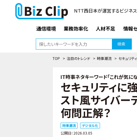
NTT西日本が運営するビジネス
通信環境
業務効率化
人材不足
情報セ
検索
TOP
>
注目のトレンド
>
時事潮流
>
セキュリテ
IT時事ネタキーワード「これが気になる
セキュリティに
スト風サイバー
何問正解？
時事潮流
デジタル化
公開日：2026.03.05