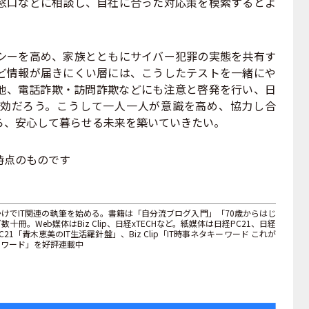
窓口などに相談し、自社に合った対応策を模索するとよ
ーを高め、家族とともにサイバー犯罪の実態を共有す
ど情報が届きにくい層には、こうしたテストを一緒にや
他、電話詐欺・訪問詐欺などにも注意と啓発を行い、日
効だろう。こうして一人一人が意識を高め、協力し合
ら、安心して暮らせる未来を築いていきたい。
時点のものです
かけでIT関連の執筆を始める。書籍は「自分流ブログ入門」「70歳からはじ
冊。Web媒体はBiz Clip、日経xTECHなど。紙媒体は日経PC21、日経
「青木恵美のIT生活羅針盤」、Biz Clip「IT時事ネタキーワード これが
ドワード」を好評連載中