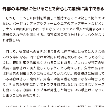
外部の専門家に任せることで安心して業務に集中できる
しかし、こうした体制を準備して維持することは決して簡単では
ない。バージョンアップやファームウエアのアップデートなどメン
テナンスは頻繁に行われ、新たなソフトウエアの導入や利用するICT
機器の入れ替えも発生する。障害原因の切り分けもノウハウがなけ
れば難しい。
何より、従業員への負担が増えるのは経営層にとっては大きな悩
みのタネになる。問い合わせ対応に時間を取られることもあるだろ
うし、夜間対応を余儀なくされることもある。ノウハウが特定の従
業員に蓄積されて属人化してしまうことも考えられ、負荷が高まれ
ば担当者の退職リスクにもつながりかねない。複数拠点に展開して
いる場合はさらに複雑だ。支店には担当者を配置できない場合もあ
り、担当者が現地に赴いてトラブル対応しなければならないケース
も出てくる。夜間にトラブルが発生した場合にはお手上げになって
しまうこともあるだろう。
いずれにしてもトラブル対応は人的なリソースが限られ、IT担当