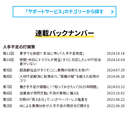
「サポートサービス」カテゴリーから探す
連載バックナンバー
人手不足の打開策
第11回
黒字でも倒産!? 本当に怖い「人手不足倒産」
2024.10.18
第10回
夜間・休日にトラブルが発生！すぐに対応したいがIT担当
2024.10.04
者がいない
第9回
超高齢社会がすぐそこに。業務の効率化を急げ！
2024.07.29
第8回
人材不足解消に秘策あり。"距離の壁"を越えた採用の
2024.06.28
コツ
第7回
働き手不足が顕著に！？知っておきたい「2025年問題」
2024.03.22
第6回
従業員が突然欠勤。不測の事態に備える
2023.10.02
第5回
印刷の「見える化」で、いざペーパーレス推進を
2023.06.22
第2回
AIによる業務分析が人手不足の現状を打開する
2022.06.20