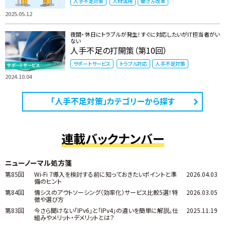
人手不足対策
人材活用
働き方改革
2025.05.12
夜間・休日にトラブルが発生！すぐに対応したいがIT担当者がい
ない
人手不足の打開策（第10回）
サポートサービス
トラブル対応
人手不足対策
2024.10.04
「人手不足対策」カテゴリーから探す
連載バックナンバー
ニューノーマル処方箋
第85回
Wi-Fi 7導入を検討する前に知っておきたいポイントと準
2026.04.03
備のヒント
第84回
情シスのアウトソーシング（効率化）サービス比較5選！特
2026.03.05
徴や選び方
第83回
今さら聞けない「IPv6」と「IPv4」の違いを簡単に解説。仕
2025.11.19
組みやメリット・デメリットとは？