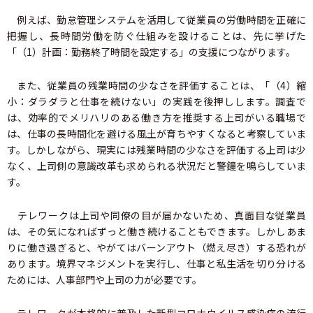
例えば、勤怠管理システムを活用して従業員の労働時間を正確に
把握し、長時間労働を防ぐ仕組みを設けることは、先に挙げた
「（1）計画：勤務終了時間を設定する」の支援につながります。
また、従業員の残業時間の少なさを評価することは、「（4）縮
小：ダラダラと仕事を続けない」の実践を後押しします。調査で
は、効率的でメリハリのある働き方を推奨する上司がいる職場で
は、仕事の長時間化を避ける風土が育ちやすくなると考察していま
す。しかしながら、現実には残業時間の少なさを評価する上司は少
なく、上司側の意識改革も求められる状況だと警鐘を鳴らしていま
す。
テレワークは上司や同僚の目が届かないため、真面目な従業員
は、その気になればずっと働き続けることもできます。しかしあま
りに働き過ぎると、やがてはバーンアウト（燃え尽き）する恐れが
あります。境界マネジメントを実行し、仕事と私生活を切り分ける
ためには、人事部門や上司の力が必要です。