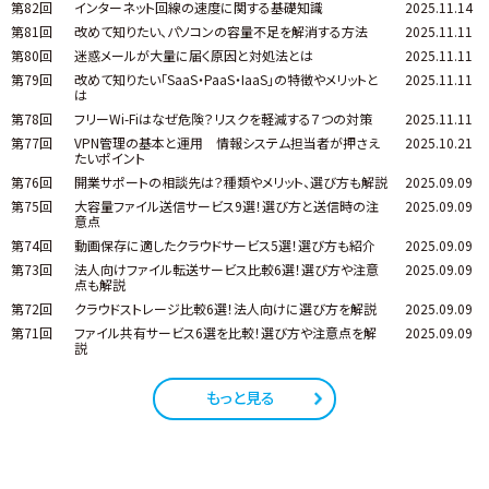
第82回
インターネット回線の速度に関する基礎知識
2025.11.14
第81回
改めて知りたい、パソコンの容量不足を解消する方法
2025.11.11
第80回
迷惑メールが大量に届く原因と対処法とは
2025.11.11
第79回
改めて知りたい「SaaS・PaaS・IaaS」の特徴やメリットと
2025.11.11
は
第78回
フリーWi-Fiはなぜ危険？リスクを軽減する７つの対策
2025.11.11
第77回
VPN管理の基本と運用 情報システム担当者が押さえ
2025.10.21
たいポイント
第76回
開業サポートの相談先は？種類やメリット、選び方も解説
2025.09.09
第75回
大容量ファイル送信サービス9選！選び方と送信時の注
2025.09.09
意点
第74回
動画保存に適したクラウドサービス5選！選び方も紹介
2025.09.09
第73回
法人向けファイル転送サービス比較6選！選び方や注意
2025.09.09
点も解説
第72回
クラウドストレージ比較6選！法人向けに選び方を解説
2025.09.09
第71回
ファイル共有サービス6選を比較！選び方や注意点を解
2025.09.09
説
もっと見る