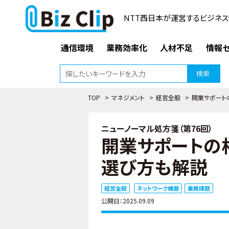
NTT西日本が運営するビジネス
通信環境
業務効率化
人材不足
情報セ
検索
TOP
>
マネジメント
>
経営全般
>
開業サポート
ニューノーマル処方箋（第76回）
開業サポートの
選び方も解説
経営全般
ネットワーク機器
業務課題
公開日：2025.09.09