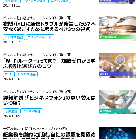
業務課題
ネットワーク機器
ビジネス機器
2024.11.11
ビジネスを加速させるワークスタイル（第13回）
夜間・休日に通信トラブルが発生したら？不
安なく過ごすために考えるべき3つの視点
ビジネス機器
コミュニケーション
2024.10.17
ビジネスを加速させるワークスタイル（第11回）
「Wi-Fiルーター」って何？ 知識ゼロから学
ぶ役割と選び方のコツ
Wi-Fi
ビジネス機器
2024.10.10
ビジネスを加速させるワークスタイル（第10回）
詳細解説！「ビジネスフォン」の買い替えは
いつ頃？
音声通話
ビジネス機器
2024.10.09
一足お先に！IT活用でパワーアップ（第33回）
紙業務を劇的に削減。自社の課題を見極め