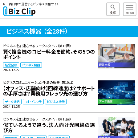
NTT西日本が運営するビジネス情報サイト
ビジネス機器
（全28件）
ビジネスを加速させるワークスタイル（第18回）
賢く複合機のコピー料金を節約。その5つの
ポイント
経営全般
ビジネス機器
2024.12.27
ビジネスコミュニケーション手法の改善（第10回）
【オフィス・店舗向け】回線速度は？サポート
の手厚さは？業務用フレッツ光の選び方
データ通信
IoT・インフラ
ビジネス機器
2024.11.25
ビジネスを加速させるワークスタイル（第15回）
似ているようで違う、法人向け光回線の選
び方