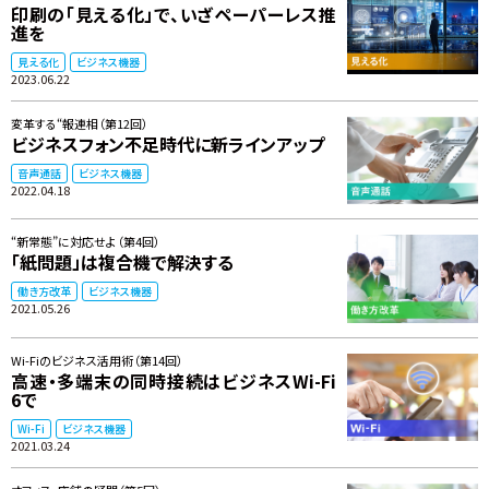
印刷の「見える化」で、いざペーパーレス推
進を
見える化
ビジネス機器
2023.06.22
変革する“報連相（第12回）
ビジネスフォン不足時代に新ラインアップ
音声通話
ビジネス機器
2022.04.18
“新常態”に対応せよ（第4回）
「紙問題」は複合機で解決する
働き方改革
ビジネス機器
2021.05.26
Wi-Fiのビジネス活用術（第14回）
高速・多端末の同時接続はビジネスWi-Fi
6で
Wi-Fi
ビジネス機器
2021.03.24