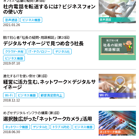
オフィス・店舗の疑問（第5回）
社内電話を転送するには？ビジネスフォン
の使い方
音声通話
ビジネス機器
2021.01.26
脱IT初心者「社長の疑問・用語解説」（第20回）
デジタルサイネージで見つめ合う社長
クラウド・共有
IT・テクノロジー
デジタル化
ビジネス機器
2019.07.10
進化するITを使い倒せ（第1回）
経営に活力生む、ネットワーク×デジタルサ
イネージ
Wi-Fi
ビジネス機器
顧客満足度向上
2018.12.12
めざせデジタルインフラの構築（第1回）
選択肢広がった「ネットワークカメラ」活用
ネットワーク機器
デジタル化
トラブル対応
ビジネス機器
2018.06.30