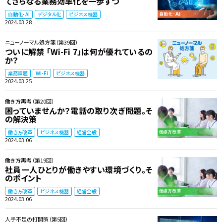
てさらなる業務効率化を一歩ずつ
自動化・AI
デジタル化
ビジネス機器
2024.03.28
ニューノーマル処方箋（第39回）
ついに解禁 「Wi-Fi 7」は何が優れているの
か？
業務課題
Wi-Fi
ビジネス機器
2024.03.25
働き方再考（第20回）
困っていませんか？電話の取り次ぎ問題。そ
の解決策
働き方改革
ビジネス機器
経営全般
2024.03.06
働き方再考（第19回）
社員一人ひとりが働きやすい環境づくり。そ
のポイント
働き方改革
ビジネス機器
経営全般
2024.03.06
人手不足の打開策（第5回）