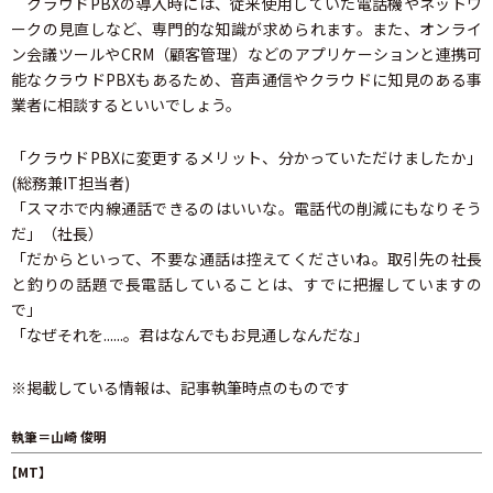
クラウドPBXの導入時には、従来使用していた電話機やネットワ
ークの見直しなど、専門的な知識が求められます。また、オンライ
ン会議ツールやCRM（顧客管理）などのアプリケーションと連携可
能なクラウドPBXもあるため、音声通信やクラウドに知見のある事
業者に相談するといいでしょう。
「クラウドPBXに変更するメリット、分かっていただけましたか」
(総務兼IT担当者)
「スマホで内線通話できるのはいいな。電話代の削減にもなりそう
だ」（社長）
「だからといって、不要な通話は控えてくださいね。取引先の社長
と釣りの話題で長電話していることは、すでに把握していますの
で」
「なぜそれを......。君はなんでもお見通しなんだな」
※掲載している情報は、記事執筆時点のものです
執筆＝山崎 俊明
【MT】