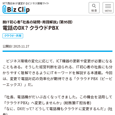
NTT西日本が運営するビジネス情報サイト
脱IT初心者「社長の疑問・用語解説」（第95回）
電話のDX？ クラウドPBX
クラウド・共有
公開日：2025.11.27
ビジネス環境の変化に応じて、ICT機器の更新や変更が必要になる
こともある。そうした経営判断を迫られる、IT初心者の社長にも分
かりやすく理解できるようにITキーワードを解説する本連載。今回
は、変更で電話対応の効率化が期待できる「クラウドPBX（ピービ
ーエックス）」だ。
「社長、電話機がだいぶ古くなってきました。この機会を活用して
『クラウドPBX』へ変更しませんか」(総務兼IT担当者)
「なに、DXだって? どうして電話機もクラウドに変更するんだ」(社
長)