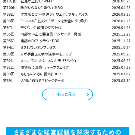
第101回
社運が上向く? Wi-Fi7
2026.05.28
第100回
紙がいらない? 進化するFAX
2026.04.23
第99回
作業服とは一味違う？ ウェアラブルデバイス
2026.03.30
第98回
"トンネル"を抜けてデータを安全にやり取り
2026.02.25
第97回
辛くない？ 故障の切り分け
2026.01.28
第96回
内部の不正に要注意 インサイダー脅威
2025.12.23
第95回
電話のDX？ クラウドPBX
2025.11.27
第94回
ミスしないオンプレミス
2025.10.24
第93回
AIが手書き文字の識字率をアップ
2025.09.25
第92回
スマホでネットにつなぐ「テザリング」
2025.08.28
第91回
偽情報に注意！ディープフェイク
2025.07.18
第90回
もしものときに備えるBCP
2025.07.02
第89回
大物が釣れる？ビッグデータ
2025.05.30
もっと見る