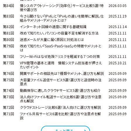
第84回
情シスのアウトソーシング（効率化）サービス比較5選！特
2026.03.05
徴や選び方
第83回
今さら聞けない「IPv6」と「IPv4」の違いを簡単に解説。仕
2025.11.19
組みやメリット・デメリットとは？
第82回
インターネット回線の速度に関する基礎知識
2025.11.14
第81回
改めて知りたい、パソコンの容量不足を解消する方法
2025.11.11
第80回
迷惑メールが大量に届く原因と対処法とは
2025.11.11
第79回
改めて知りたい「SaaS・PaaS・IaaS」の特徴やメリットと
2025.11.11
は
第78回
フリーWi-Fiはなぜ危険？リスクを軽減する７つの対策
2025.11.11
第77回
VPN管理の基本と運用 情報システム担当者が押さえ
2025.10.21
たいポイント
第76回
開業サポートの相談先は？種類やメリット、選び方も解説
2025.09.09
第75回
大容量ファイル送信サービス9選！選び方と送信時の注
2025.09.09
意点
第74回
動画保存に適したクラウドサービス5選！選び方も紹介
2025.09.09
第73回
法人向けファイル転送サービス比較6選！選び方や注意
2025.09.09
点も解説
第72回
クラウドストレージ比較6選！法人向けに選び方を解説
2025.09.09
第71回
ファイル共有サービス6選を比較！選び方や注意点を解
2025.09.09
説