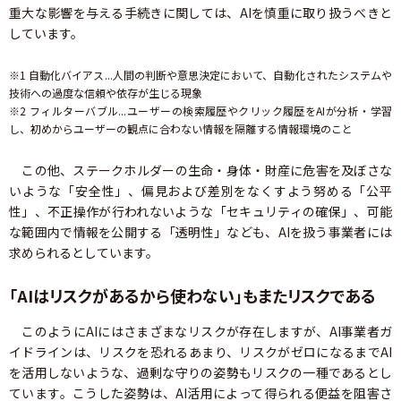
重大な影響を与える手続きに関しては、AIを慎重に取り扱うべきと
しています。
※1 自動化バイアス...人間の判断や意思決定において、自動化されたシステムや
技術への過度な信頼や依存が生じる現象
※2 フィルターバブル...ユーザーの検索履歴やクリック履歴をAIが分析・学習
し、初めからユーザーの観点に合わない情報を隔離する情報環境のこと
この他、ステークホルダーの生命・身体・財産に危害を及ぼさな
いような「安全性」、偏見および差別をなくすよう努める「公平
性」、不正操作が行われないような「セキュリティの確保」、可能
な範囲内で情報を公開する「透明性」なども、AIを扱う事業者には
求められるとしています。
「AIはリスクがあるから使わない」もまたリスクである
このようにAIにはさまざまなリスクが存在しますが、AI事業者ガ
イドラインは、リスクを恐れるあまり、リスクがゼロになるまでAI
を活用しないような、過剰な守りの姿勢もリスクの一種であるとし
ています。こうした姿勢は、AI活用によって得られる便益を阻害さ