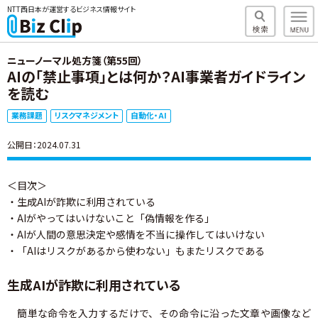
NTT西日本が運営するビジネス情報サイト
ニューノーマル処方箋（第55回）
AIの「禁止事項」とは何か？AI事業者ガイドライン
を読む
業務課題
リスクマネジメント
自動化・AI
公開日：2024.07.31
＜目次＞
・生成AIが詐欺に利用されている
・AIがやってはいけないこと「偽情報を作る」
・AIが人間の意思決定や感情を不当に操作してはいけない
・「AIはリスクがあるから使わない」もまたリスクである
生成AIが詐欺に利用されている
簡単な命令を入力するだけで、その命令に沿った文章や画像など