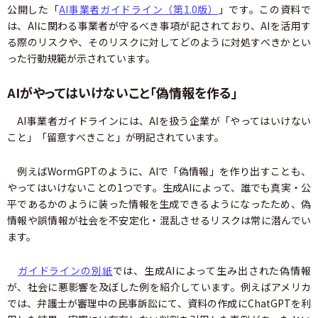
公開した「
AI事業者ガイドライン（第1.0版）
」です。この資料で
は、AIに関わる事業者が守るべき事項が記されており、AIを活用す
る際のリスクや、そのリスクに対してどのように対処すべきかとい
った行動規範が示されています。
AIがやってはいけないこと「偽情報を作る」
AI事業者ガイドラインには、AIを扱う企業が「やってはいけない
こと」「留意すべきこと」が明記されています。
例えばWormGPTのように、AIで「偽情報」を作り出すことも、
やってはいけないことの1つです。生成AIによって、誰でも真実・公
平であるかのように装った情報を生成できるようになったため、偽
情報や誤情報が社会を不安定化・混乱させるリスクは常に潜んでい
ます。
ガイドラインの別紙
では、生成AIによって生み出された偽情報
が、社会に悪影響を及ぼした例を紹介しています。例えばアメリカ
では、弁護士が審理中の民事訴訟にて、資料の作成にChatGPTを利