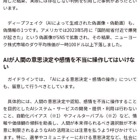
用した結果、実際には存在しない判例を引用した事例があったとい
います。
ディープフェイク（AIによって生成された偽画像・偽動画）も、
偽情報の1つです。アメリカでは2023年5月に「国防総省付近で爆発
が起きた」という偽画像がSNSで拡散され、その結果、ニューヨー
ク株式市場のダウ平均株価が一時100ドル以上下落しました。
AIが人間の意思決定や感情を不当に操作してはいけな
い
ガイドラインでは、「AIによる意思決定・感情の操作」について
も、留意して行うべきとしています。
具体的には、人間の意思決定や認知、感情を不当に操作すること
を目的としたAIシステム・サービスの開発・提供・利用は行わない
こと、自動化バイアス（※1）やフィルターバブル（※2）など、情
報や価値観の傾斜を助長し、人間が本来得られるべき選択肢が不本
意に制限されるようなAIの活用法には注意を払うよう呼びかけてい
ます。特に、選挙やコミュニティーにおける意思決定など、社会に