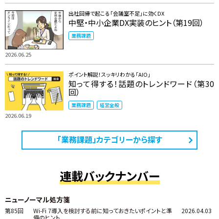
出社回帰で起こる「会議室不足」に効くDX
中堅・中小企業DX実装のヒント（第19回）
業務課題
2026.06.25
ポイント解説！スッキリわかる「AIO」
知って得する！話題のトレンドワード（第30
回）
業務課題
経営全般
2026.06.19
「業務課題」カテゴリーから探す
連載バックナンバー
ニューノーマル処方箋
第85回
Wi-Fi 7導入を検討する前に知っておきたいポイントと準
2026.04.03
備のヒント