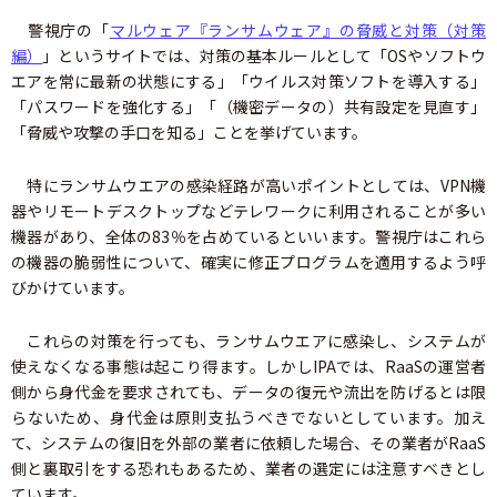
警視庁の「
マルウェア『ランサムウェア』の脅威と対策（対策
編）
」というサイトでは、対策の基本ルールとして「OSやソフトウ
エアを常に最新の状態にする」「ウイルス対策ソフトを導入する」
「パスワードを強化する」「（機密データの）共有設定を見直す」
「脅威や攻撃の手口を知る」ことを挙げています。
特にランサムウエアの感染経路が高いポイントとしては、VPN機
器やリモートデスクトップなどテレワークに利用されることが多い
機器があり、全体の83％を占めているといいます。警視庁はこれら
の機器の脆弱性について、確実に修正プログラムを適用するよう呼
びかけています。
これらの対策を行っても、ランサムウエアに感染し、システムが
使えなくなる事態は起こり得ます。しかしIPAでは、RaaSの運営者
側から身代金を要求されても、データの復元や流出を防げるとは限
らないため、身代金は原則支払うべきでないとしています。加え
て、システムの復旧を外部の業者に依頼した場合、その業者がRaaS
側と裏取引をする恐れもあるため、業者の選定には注意すべきとし
ています。