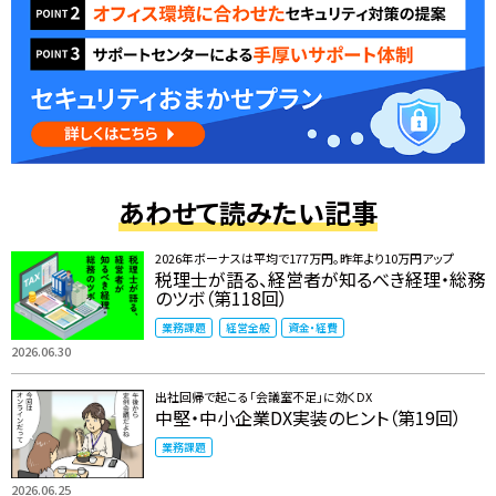
あわせて読みたい記事
2026年ボーナスは平均で177万円。昨年より10万円アップ
税理士が語る、経営者が知るべき経理・総務
のツボ（第118回）
業務課題
経営全般
資金・経費
2026.06.30
出社回帰で起こる「会議室不足」に効くDX
中堅・中小企業DX実装のヒント（第19回）
業務課題
2026.06.25