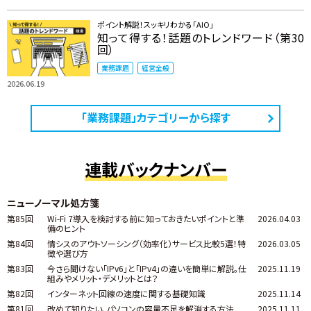
ポイント解説！スッキリわかる「AIO」
知って得する！話題のトレンドワード（第30
回）
業務課題
経営全般
2026.06.19
「業務課題」カテゴリーから探す
連載バックナンバー
ニューノーマル処方箋
第85回
Wi-Fi 7導入を検討する前に知っておきたいポイントと準
2026.04.03
備のヒント
第84回
情シスのアウトソーシング（効率化）サービス比較5選！特
2026.03.05
徴や選び方
第83回
今さら聞けない「IPv6」と「IPv4」の違いを簡単に解説。仕
2025.11.19
組みやメリット・デメリットとは？
第82回
インターネット回線の速度に関する基礎知識
2025.11.14
第81回
改めて知りたい、パソコンの容量不足を解消する方法
2025.11.11