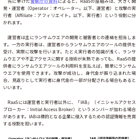
先に挙げた
警察庁の資料
によると、RaaSの座組みは、大きく開
発・運営者（Operator：オペレーター。以下、運営者）と攻撃の実
行者（Affiliate：アフィリエイト。以下、実行者）という役割に分
かれます。
運営者は主にランサムウエアの開発と被害者との連絡を担当しま
す。一方の実行者は、運営者からランサムウエアのツールの提供を
受け、実際に攻撃を行います。たとえ実行者の知識が浅く、ランサ
ムウエアや不正アクセスに関する技術が未熟であっても、RaaSの提
供者にランサムウエアツールの利用料を支払えば、簡単にランサム
ウエアを使用できます。攻撃が成功し、身代金が振り込まれた場
合、見返りとして実行者に身代金の一部が分配される場合もあると
いいます。
RaaSには運営者と実行者以外に、「IAB」（イニシャルアクセス
ブローカー：Initial Access Broker）というメンバーが加わる場合
があります。IABは標的となる企業に侵入するための認証情報を売買
する役割を担います。