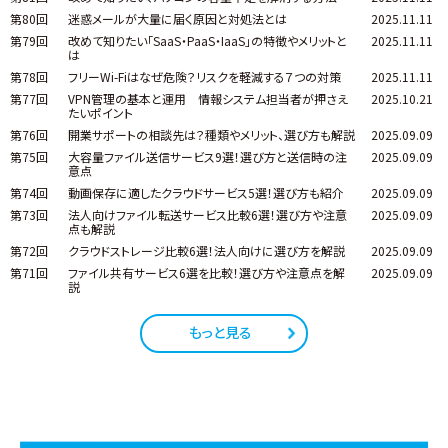
第80回
迷惑メールが大量に届く原因と対処法とは
2025.11.11
第79回
改めて知りたい「SaaS・PaaS・IaaS」の特徴やメリットと
2025.11.11
は
第78回
フリーWi-Fiはなぜ危険？リスクを軽減する７つの対策
2025.11.11
第77回
VPN管理の基本と運用 情報システム担当者が押さえ
2025.10.21
たいポイント
第76回
開業サポートの相談先は？種類やメリット、選び方も解説
2025.09.09
第75回
大容量ファイル送信サービス9選！選び方と送信時の注
2025.09.09
意点
第74回
動画保存に適したクラウドサービス5選！選び方も紹介
2025.09.09
第73回
法人向けファイル転送サービス比較6選！選び方や注意
2025.09.09
点も解説
第72回
クラウドストレージ比較6選！法人向けに選び方を解説
2025.09.09
第71回
ファイル共有サービス6選を比較！選び方や注意点を解
2025.09.09
説
もっと見る