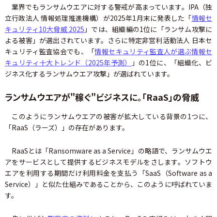
業界でもランサムウエアに対する警戒が高まっています。IPA（独
立行政法人 情報処理推進機構）が2025年1月末に発表した「
情報セ
キュリティ10大脅威 2025
」では、組織編の1位に「ランサム攻撃に
よる被害」が選出されています。さらに特定非営利活動法人 日本セ
キュリティ監査協会でも、「
情報セキュリティ監査人が選ぶ情報セ
キュリティ十大トレンド（2025年予測）
」の1位に、「組織化、ビ
ジネス化するランサムウエア攻撃」が選ばれています。
ランサムウエアが"稼ぐ"ビジネスに。「RaaS」の脅威
このようにランサムウエアの被害が拡大している背景の1つに、
「RaaS（ラーズ）」の存在があります。
RaaSとは「Ransomware as a Service」の略語で、ランサムウエ
アをサービスとして提供するビジネスモデルをさします。ソフトウ
エアを利用する期間だけ利用料金を支払う「SaaS（Software as a
Service）」と似た仕組みであることから、このように呼ばれていま
す。