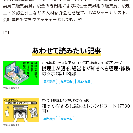
委員兼編集委員。税金の専門紙および税理士業界紙の編集長、税理
士・公認会計士などの人材紹介会社を経て、TAXジャーナリスト、
会計事務所業界ウオッチャーとしても活動。
【T】
あわせて読みたい記事
2026年ボーナスは平均で177万円。昨年より10万円アップ
税理士が語る、経営者が知るべき経理・総務
のツボ（第118回）
業務課題
経営全般
資金・経費
2026.06.30
ポイント解説！スッキリわかる「AIO」
知って得する！話題のトレンドワード（第30
回）
業務課題
経営全般
2026.06.19