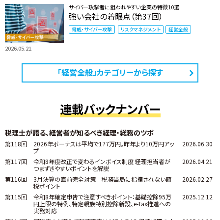
サイバー攻撃者に狙われやすい企業の特徴10選
強い会社の着眼点（第37回）
脅威・サイバー攻撃
リスクマネジメント
経営全般
2026.05.21
「経営全般」カテゴリーから探す
連載バックナンバー
税理士が語る、経営者が知るべき経理・総務のツボ
第118回
2026年ボーナスは平均で177万円。昨年より10万円アッ
2026.06.30
プ
第117回
令和8年度改正で変わるインボイス制度 ――経理担当者が
2026.04.21
つまずきやすいポイントを解説
第116回
3月決算の直前完全対策 税務当局に指摘されない節
2026.02.27
税ポイント
第115回
令和8年確定申告で注意すべきポイント：基礎控除95万
2025.12.12
円上限の特例、特定親族特別控除新設、e-Tax推進への
実務対応