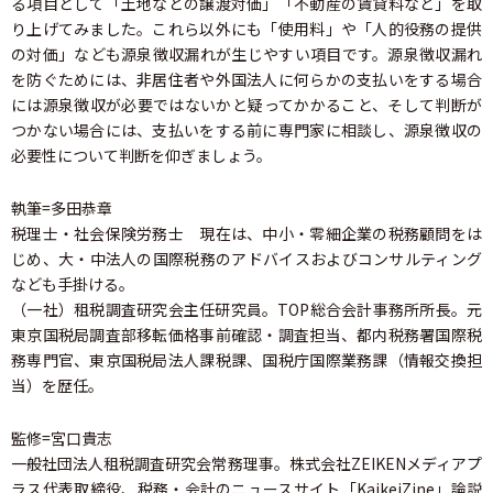
る項目として「土地などの譲渡対価」「不動産の賃貸料など」を取
り上げてみました。これら以外にも「使用料」や「人的役務の提供
の対価」なども源泉徴収漏れが生じやすい項目です。源泉徴収漏れ
を防ぐためには、非居住者や外国法人に何らかの支払いをする場合
には源泉徴収が必要ではないかと疑ってかかること、そして判断が
つかない場合には、支払いをする前に専門家に相談し、源泉徴収の
必要性について判断を仰ぎましょう。
執筆=多田恭章
税理士・社会保険労務士 現在は、中小・零細企業の税務顧問をは
じめ、大・中法人の国際税務のアドバイスおよびコンサルティング
なども手掛ける。
（一社）租税調査研究会主任研究員。TOP総合会計事務所所長。元
東京国税局調査部移転価格事前確認・調査担当、都内税務署国際税
務専門官、東京国税局法人課税課、国税庁国際業務課（情報交換担
当）を歴任。
監修=宮口貴志
一般社団法人租税調査研究会常務理事。株式会社ZEIKENメディアプ
ラス代表取締役、税務・会計のニュースサイト「KaikeiZine」論説