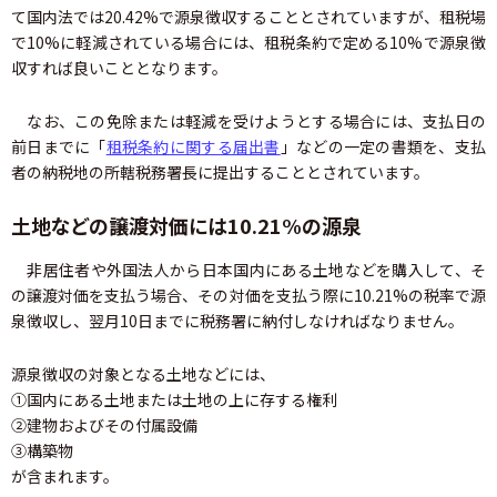
て国内法では20.42%で源泉徴収することとされていますが、租税場
で10%に軽減されている場合には、租税条約で定める10%で源泉徴
収すれば良いこととなります。
なお、この免除または軽減を受けようとする場合には、支払日の
前日までに「
租税条約に関する届出書
」などの一定の書類を、支払
者の納税地の所轄税務署長に提出することとされています。
土地などの譲渡対価には10.21%の源泉
非居住者や外国法人から日本国内にある土地などを購入して、そ
の譲渡対価を支払う場合、その対価を支払う際に10.21%の税率で源
泉徴収し、翌月10日までに税務署に納付しなければなりません。
源泉徴収の対象となる土地などには、
①国内にある土地または土地の上に存する権利
②建物およびその付属設備
③構築物
が含まれます。