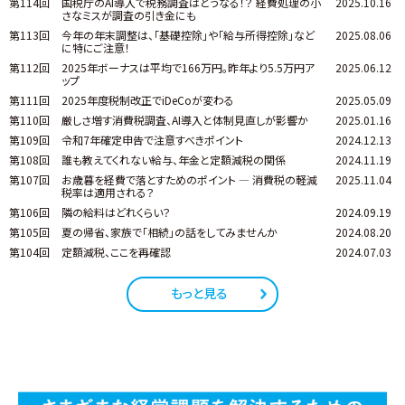
第114回
国税庁のAI導入で税務調査はどうなる！？ 経費処理の小
2025.10.16
さなミスが調査の引き金にも
第113回
今年の年末調整は、「基礎控除」や「給与所得控除」など
2025.08.06
に特にご注意！
第112回
2025年ボーナスは平均で166万円。昨年より5.5万円ア
2025.06.12
ップ
第111回
2025年度税制改正でiDeCoが変わる
2025.05.09
第110回
厳しさ増す消費税調査、AI導入と体制見直しが影響か
2025.01.16
第109回
令和7年確定申告で注意すべきポイント
2024.12.13
第108回
誰も教えてくれない給与、年金と定額減税の関係
2024.11.19
第107回
お歳暮を経費で落とすためのポイント ― 消費税の軽減
2025.11.04
税率は適用される？
第106回
隣の給料はどれくらい？
2024.09.19
第105回
夏の帰省、家族で「相続」の話をしてみませんか
2024.08.20
第104回
定額減税、ここを再確認
2024.07.03
もっと見る