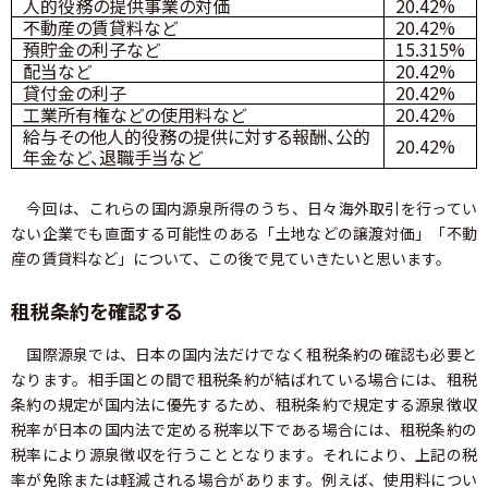
人的役務の提供事業の対価
20.42%
不動産の賃貸料など
20.42%
預貯金の利子など
15.315%
配当など
20.42%
貸付金の利子
20.42%
工業所有権などの使用料など
20.42%
給与その他人的役務の提供に対する報酬、公的
20.42%
年金など、退職手当など
今回は、これらの国内源泉所得のうち、日々海外取引を行ってい
ない企業でも直面する可能性のある「土地などの譲渡対価」「不動
産の賃貸料など」について、この後で見ていきたいと思います。
租税条約を確認する
国際源泉では、日本の国内法だけでなく租税条約の確認も必要と
なります。相手国との間で租税条約が結ばれている場合には、租税
条約の規定が国内法に優先するため、租税条約で規定する源泉徴収
税率が日本の国内法で定める税率以下である場合には、租税条約の
税率により源泉徴収を行うこととなります。それにより、上記の税
率が免除または軽減される場合があります。例えば、使用料につい