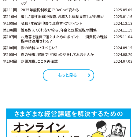
ップ
第111回
2025年度税制改正でiDeCoが変わる
2025.05.09
第110回
厳しさ増す消費税調査、AI導入と体制見直しが影響か
2025.01.16
第109回
令和7年確定申告で注意すべきポイント
2024.12.13
第108回
誰も教えてくれない給与、年金と定額減税の関係
2024.11.19
第107回
お歳暮を経費で落とすためのポイント ― 消費税の軽減
2025.11.04
税率は適用される？
第106回
隣の給料はどれくらい？
2024.09.19
第105回
夏の帰省、家族で「相続」の話をしてみませんか
2024.08.20
第104回
定額減税、ここを再確認
2024.07.03
もっと見る