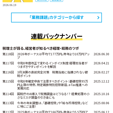
2026.06.19
「業務課題」カテゴリーから探す
連載バックナンバー
税理士が語る、経営者が知るべき経理・総務のツボ
第118回
2026年ボーナスは平均で177万円。昨年より10万円アッ
2026.06.30
プ
第117回
令和8年度改正で変わるインボイス制度 ――経理担当者が
2026.04.21
つまずきやすいポイントを解説
第116回
3月決算の直前完全対策 税務当局に指摘されない節
2026.02.27
税ポイント
第115回
令和8年確定申告で注意すべきポイント：基礎控除95万
2025.12.12
円上限の特例、特定親族特別控除新設、e-Tax推進への
実務対応
第114回
国税庁のAI導入で税務調査はどうなる！？ 経費処理の小
2025.10.16
さなミスが調査の引き金にも
第113回
今年の年末調整は、「基礎控除」や「給与所得控除」など
2025.08.06
に特にご注意！
第112回
2025年ボーナスは平均で166万円。昨年より5.5万円ア
2025.06.12