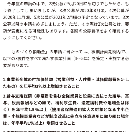
今年度の申請の中で、2次公募が5月20日締め切りでしたから、も
う終了してしまいましたが、3次公募が2020年8月頃、4次公募が
2020年11月頃、5次公募が2021年2月頃の予定となっています。3次
公募以降の申請をめざしましょう。ただ、その際は2次公募とは、要
領が変更になる可能性もあります。各回の公募要領をよく確認する
ようにしてください。
「ものづくり補助金」の申請に当たっては、事業計画期間内で、
以下の3要件をすべて満たす事業計画（3～5年）を策定・実施する必
要があります。
1.事業者全体の付加価値額（営業利益・人件費・減価償却費を足し
たもの）を年平均3％以上増加させること
2.給与支給総額（非常勤を含む全従業員と役員に支払った給与、賞
与、役員報酬などの額で、福利厚生費、法定福利費や退職金は除
く）を年平均1.5％以上（被用者保険適用拡大の対象となる中小企
業・小規模事業者などが制度改革に先立ち任意適用に取り組む場合
は、年率平均1％以上）増額させること