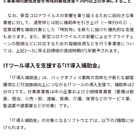
3.事業場内最低賃金を地域別最低賃金＋30円以上の水準にすること
なお、新型コロナウイルスの影響を乗り越えるために前向きな事
業者に対して、通常枠とは別に補助率を引き上げ（一律3分の2）、
営業経費を補助対象とした「特別枠」を新たに設けた優先的な支援
もあります。また、新型コロナウイルスの影響によるサプライチェ
ーンの毀損などに対応するための設備投資などを行う事業者につい
ては、上記1～3に係る目標値の達成時期が1年猶予されます。
ITツール導入を支援する「IT導入補助金」
「IT導入補助金」は、バックオフィス業務の効率化や新たな顧客
獲得など付加価値向上につながるITツールの導入支援で、補助率は2
分の1です。対象事業者は中小企業および小規模事業者（業種は飲
食、宿泊、小売・卸、運輸、医療、介護、保育などのサービス業、
製造業や建築業などが対象）です。
「IT導入補助金」の対象となるソフトウエアは、以下の2種類に分
けられます。