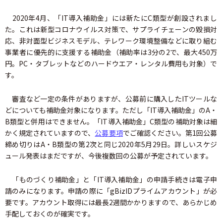
2020年4月、「IT導入補助金」には新たにC類型が創設されまし
た。これは新型コロナウイルス対策で、サプライチェーンの毀損対
応、非対面型ビジネスモデル、テレワーク環境整備などに取り組む
事業者に優先的に支援する補助金（補助率は3分の2で、最大450万
円。PC・タブレットなどのハードウエア・レンタル費用も対象）で
す。
審査など一定の条件がありますが、公募前に購入したITツールな
どについても補助金対象になります。ただし「IT導入補助金」のA・
B類型と併用はできません。「IT導入補助金」C類型の補助対象は細
かく規定されていますので、
公募要項
でご確認ください。第1回公募
締め切りはA・B類型の第2次と同じ2020年5月29日。詳しいスケジ
ュール発表はまだですが、今後複数回の公募が予定されています。
「ものづくり補助金」と「IT導入補助金」の申請手続きは電子申
請のみになります。申請の際に「gBizIDプライムアカウント」が必
要です。アカウント取得には最長2週間かかりますので、あらかじめ
手配しておくのが確実です。