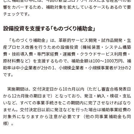
した補助金の中には、今回の新型コロナウイルスによる経営への影
響をカバーするため、補助対象を拡大しているケースもあるので要
チェックです。
設備投資を支援する「ものづくり補助金」
「ものづくり補助金」は、革新的サービス開発・試作品開発・生
産プロセス改善を行うための設備投資（機械装置・システム構築
費・技術導入費・専門家経費・運搬費・クラウドサービス利用費・
原材料費など）を支援するもので、補助金額は100～1000万円、補
助率は中小企業者が2分の1、小規模企業者・小規模事業者が3分の2
です。
実施期間は、交付決定日から10カ月以内（ただし審査合格発表日
から12カ月後の期日まで）となっており、発注・納入・検収・支払
いなど、すべての事業手続きをこの期間内に完了させなければなり
ません。交付決定日以前に発注などを行った場合は補助事業経費の
対象外になりますから注意が必要です（他の同事業補助金も同
様）。