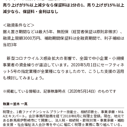
売り上げが5％以上減少なら保証料は2分の1、売り上げが15％以上
減少なら、保証料・金利はなし
＜融資条件など＞
据え置き期間などは最大5年、無担保（経営者保証は原則非徴求）、
融資上限額3000万円、補助期間保証料は全融資期間で、利子補給は
当初3年
新型コロナウイルス感染拡大の影響で、全国で中小企業・小規模
事業者の資金繰りが逼迫しています。2020年5月1日にセーフティネ
ット5号の指定業種が全業種になりましたので、こうした支援の活用
も検討してみましょう。
※掲載している情報は、記事執筆時点（2020年5月14日）のものです
執筆＝並木 一真
税理士、1級ファイナンシャルプランナー技能士、相続診断士、事業承継・M＆
Aエキスパート。会計事務所勤務を経て2018年8月に税理士登録。現在、地元で
ある群馬県伊勢崎市にて開業し、法人税・相続税・節税対策・事業承継・補助
金支援・社会福祉法人会計等を中心に幅広く税理士業務に取り組んでいる。