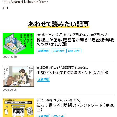
https://namiki-kaikei.tkcnf.com/
【T】
あわせて読みたい記事
2026年ボーナスは平均で177万円。昨年より10万円アップ
税理士が語る、経営者が知るべき経理・総務
のツボ（第118回）
業務課題
経営全般
資金・経費
2026.06.30
出社回帰で起こる「会議室不足」に効くDX
中堅・中小企業DX実装のヒント（第19回）
業務課題
2026.06.25
ポイント解説！スッキリわかる「AIO」
知って得する！話題のトレンドワード（第30
回）
業務課題
経営全般