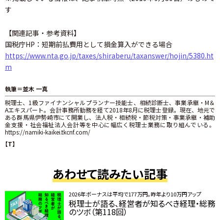
す
【関連記事・参考資料】
国税庁HP：短期前払費用として損金算入ができる場合
https://www.nta.go.jp/taxes/shiraberu/taxanswer/hojin/5380.ht
m
執筆＝並木 一真
税理士、1級ファイナンシャルプランナー技能士、相続診断士、事業承継・M＆
Aエキスパート。会計事務所勤務を経て2018年8月に税理士登録。現在、地元で
ある群馬県伊勢崎市にて開業し、法人税・相続税・節税対策・事業承継・補助
金支援・社会福祉法人会計等を中心に幅広く税理士業務に取り組んでいる。
https://namiki-kaikei.tkcnf.com/
【T】
あわせて読みたい記事
2026年ボーナスは平均で177万円。昨年より10万円アップ
税理士が語る、経営者が知るべき経理・総務
のツボ（第118回）