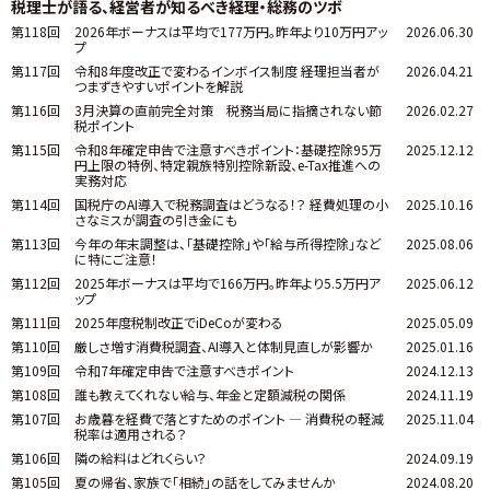
税理士が語る、経営者が知るべき経理・総務のツボ
第118回
2026年ボーナスは平均で177万円。昨年より10万円アッ
2026.06.30
プ
第117回
令和8年度改正で変わるインボイス制度 ――経理担当者が
2026.04.21
つまずきやすいポイントを解説
第116回
3月決算の直前完全対策 税務当局に指摘されない節
2026.02.27
税ポイント
第115回
令和8年確定申告で注意すべきポイント：基礎控除95万
2025.12.12
円上限の特例、特定親族特別控除新設、e-Tax推進への
実務対応
第114回
国税庁のAI導入で税務調査はどうなる！？ 経費処理の小
2025.10.16
さなミスが調査の引き金にも
第113回
今年の年末調整は、「基礎控除」や「給与所得控除」など
2025.08.06
に特にご注意！
第112回
2025年ボーナスは平均で166万円。昨年より5.5万円ア
2025.06.12
ップ
第111回
2025年度税制改正でiDeCoが変わる
2025.05.09
第110回
厳しさ増す消費税調査、AI導入と体制見直しが影響か
2025.01.16
第109回
令和7年確定申告で注意すべきポイント
2024.12.13
第108回
誰も教えてくれない給与、年金と定額減税の関係
2024.11.19
第107回
お歳暮を経費で落とすためのポイント ― 消費税の軽減
2025.11.04
税率は適用される？
第106回
隣の給料はどれくらい？
2024.09.19
第105回
夏の帰省、家族で「相続」の話をしてみませんか
2024.08.20