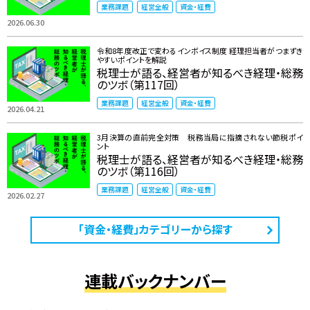
業務課題
経営全般
資金・経費
2026.06.30
令和8年度改正で変わるインボイス制度 ――経理担当者がつまずき
やすいポイントを解説
税理士が語る、経営者が知るべき経理・総務
のツボ（第117回）
業務課題
経営全般
資金・経費
2026.04.21
3月決算の直前完全対策 税務当局に指摘されない節税ポイ
ント
税理士が語る、経営者が知るべき経理・総務
のツボ（第116回）
業務課題
経営全般
資金・経費
2026.02.27
「資金・経費」カテゴリーから探す
連載バックナンバー