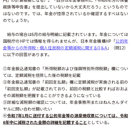
円」の計算根拠となる）。「自分は年金事務所に『令和6年分の扶養
親族等申告書』を提出していないから大丈夫だろう」というもので
はないのです。では、年金が控除されているか確認するすべはない
のでしょうか。
給与の場合は6月の給与明細に記載されています。年金については
国税庁のHPでは情報を得られませんが、日本年金機構HP「
公的年
金等からの所得税・個人住民税の定額減税に関するQ＆A
」（問12）
に以下の回答があります。
①年金振込通知書の「所得税額および復興特別所得税額」欄につい
ては、定額減税を控除した後の税額を記載
②年金振込通知書の「前回支払額」欄に定額減税が実施される前の
「前回支払額」が記載されており、前回の税額と比較すればおおよ
その減税額を把握することができるようになっている
③詳細な減税額の確認については、年金事務所またはねんきんダイ
ヤルに問い合わせ願いたい
④
令和7年1月に送付する公的年金等の源泉徴収票については、令和
6年中に減税された金額の詳細を記載すること
としている。