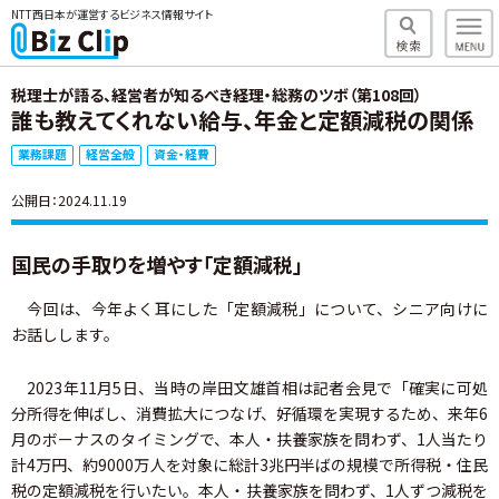
NTT西日本が運営するビジネス情報サイト
税理士が語る、経営者が知るべき経理・総務のツボ（第108回）
誰も教えてくれない給与、年金と定額減税の関係
業務課題
経営全般
資金・経費
公開日：2024.11.19
国民の手取りを増やす「定額減税」
今回は、今年よく耳にした「定額減税」について、シニア向けに
お話しします。
2023年11月5日、当時の岸田文雄首相は記者会見で「確実に可処
分所得を伸ばし、消費拡大につなげ、好循環を実現するため、来年6
月のボーナスのタイミングで、本人・扶養家族を問わず、1人当たり
計4万円、約9000万人を対象に総計3兆円半ばの規模で所得税・住民
税の定額減税を行いたい。本人・扶養家族を問わず、1人ずつ減税を