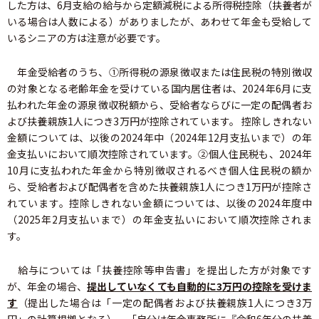
した方は、6月支給の給与から定額減税による所得税控除（扶養者が
いる場合は人数による）がありましたが、あわせて年金も受給して
いるシニアの方は注意が必要です。
年金受給者のうち、①所得税の源泉徴収または住民税の特別徴収
の対象となる老齢年金を受けている国内居住者は、2024年6月に支
払われた年金の源泉徴収税額から、受給者ならびに一定の配偶者お
よび扶養親族1人につき3万円が控除されています。 控除しきれない
金額については、以後の2024年中（2024年12月支払いまで）の年
金支払いにおいて順次控除されています。②個人住民税も、2024年
10月に支払われた年金から特別徴収されるべき個人住民税の額か
ら、受給者および配偶者を含めた扶養親族1人につき1万円が控除さ
れています。控除しきれない金額については、以後の2024年度中
（2025年2月支払いまで）の年金支払いにおいて順次控除されま
す。
給与については「扶養控除等申告書」を提出した方が対象です
が、年金の場合、
提出していなくても自動的に3万円の控除を受けま
す
（提出した場合は「一定の配偶者および扶養親族1人につき3万