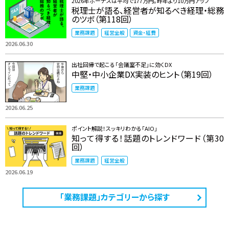
2026年ボーナスは平均で177万円。昨年より10万円アップ
税理士が語る、経営者が知るべき経理・総務
のツボ（第118回）
業務課題
経営全般
資金・経費
2026.06.30
出社回帰で起こる「会議室不足」に効くDX
中堅・中小企業DX実装のヒント（第19回）
業務課題
2026.06.25
ポイント解説！スッキリわかる「AIO」
知って得する！話題のトレンドワード（第30
回）
業務課題
経営全般
2026.06.19
「業務課題」カテゴリーから探す