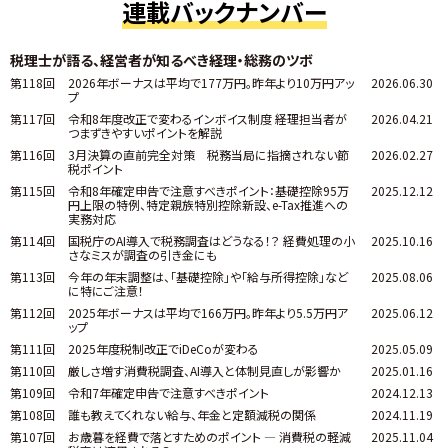
連載バックナンバー
税理士が語る、経営者が知るべき経理・総務のツボ
第118回
2026年ボーナスは平均で177万円。昨年より10万円アッ
2026.06.30
プ
第117回
令和8年度改正で変わるインボイス制度 ――経理担当者が
2026.04.21
つまずきやすいポイントを解説
第116回
3月決算の直前完全対策 税務当局に指摘されない節
2026.02.27
税ポイント
第115回
令和8年確定申告で注意すべきポイント：基礎控除95万
2025.12.12
円上限の特例、特定親族特別控除新設、e-Tax推進への
実務対応
第114回
国税庁のAI導入で税務調査はどうなる！？ 経費処理の小
2025.10.16
さなミスが調査の引き金にも
第113回
今年の年末調整は、「基礎控除」や「給与所得控除」など
2025.08.06
に特にご注意！
第112回
2025年ボーナスは平均で166万円。昨年より5.5万円ア
2025.06.12
ップ
第111回
2025年度税制改正でiDeCoが変わる
2025.05.09
第110回
厳しさ増す消費税調査、AI導入と体制見直しが影響か
2025.01.16
第109回
令和7年確定申告で注意すべきポイント
2024.12.13
第108回
誰も教えてくれない給与、年金と定額減税の関係
2024.11.19
第107回
お歳暮を経費で落とすためのポイント ― 消費税の軽減
2025.11.04