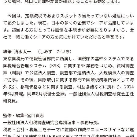
った場合、窓口に非課税か否か確認することをお勧めします。
今回は、定額減税であまりスポットの当たっていない処理につい
て紹介しました。現在、日本の多くの企業でシニアが活躍していま
す。該当する方にとっては面倒な手続きが必要になりますから、会
社で一緒に働くシニアの方を気にかけていただけると幸甚です。
執筆=清水太一 （しみず たいち）
東京国税局で情報管理部門に所属し、国税庁の基幹システムである
国税総合管理システム（KSK）に関するSE業務をはじめ、資料調査
課（料調）で公益法人調査、調査部で連結法人、大規模法人の調査
に従事。その後、国際取引に関する部門で国際税務専門官として海
外取引、移転価格などに関する調査、相互協議などに携わり、2024
年6月辞職。同年8月税理士登録。一般社団法人租税調査研究会主任
研究員。
監修・編集=宮口貴志
一般社団法人租税調査研究会専務理事・事務局長。
税務・会計・税理士をテーマに雑誌の作成やニュースサイトなど運
営を手がける株式会社ZEIKENメディアプラス代表取締役社長。元税