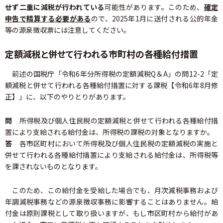
せず二重に減税が行われている
可能性があります。このため、
確定
申告で精算する必要がある
ので、2025年1月に送付される公的年金
等の源泉徴収票には注意してください。
定額減税と併せて行われる市町村の各種給付措置
前述の国税庁「令和6年分所得税の定額減税Q＆A」の問12-2「定
額減税と併せて行われる各種給付措置に対する課税【令和6年8月修
正】」に、以下のやりとりがあります。
問
所得税及び個人住民税の定額減税と併せて行われる各種給付措
置により支給される給付金は、所得税の課税の対象となりますか。
答
各市区町村において所得税及び個人住民税の定額減税の実施と
併せて行われる各種給付措置により支給される給付金は、所得税等
を課されないものとなります。
このため、この給付金を受給した場合でも、月次減税事務および
年調減税事務などの源泉徴収事務に影響することはありません。給
付金は原則課税として取り扱いますが、もし市区町村から給付があ