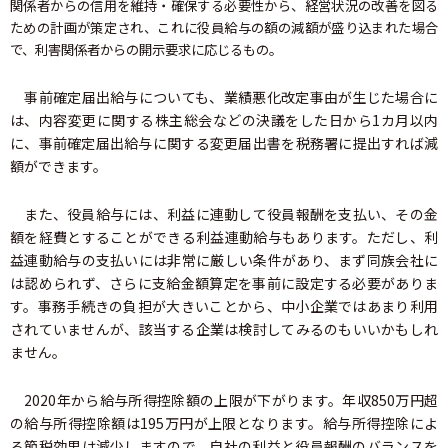
関係者からの信用を維持・確保する必要性から、経営状況の改善を図る
ための計画が策定され、これに役員給与の額の減額が盛り込まれた場合
で、利害関係者からの開示要求に応じるもの。
事前確定届出給与についても、業績悪化改定事由が生じた場合に
は、内容変更に関する株主総会などの決議をした日から1カ月以内
に、事前確定届出給与に関する変更届出書を税務署に提出すれば減
額ができます。
また、役員給与には、利益に連動して役員報酬を支払い、その金
額を経費とすることができる利益連動給与もあります。ただし、利
益連動給与の支払いには非常に厳しい条件があり、まず同族会社に
は認められず、さらに支給金額算定を事前に設定する必要がありま
す。事務手続きの負担が大きいことから、中小企業ではあまり利用
されていませんが、該当する企業は検討してみるのもいいかもしれ
ません。
2020年から給与所得控除額の上限が下がります。年収850万円超
の給与所得控除額は195万円が上限となります。給与所得控除によ
る節税効果は減少しますので、自社の利益と役員報酬のバランスを