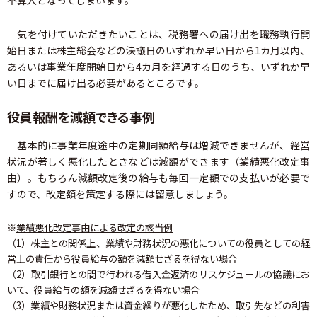
不算入となってしまいます。
気を付けていただきたいことは、税務署への届け出を職務執行開
始日または株主総会などの決議日のいずれか早い日から1カ月以内、
あるいは事業年度開始日から4カ月を経過する日のうち、いずれか早
い日までに届け出る必要があるところです。
役員報酬を減額できる事例
基本的に事業年度途中の定期同額給与は増減できませんが、経営
状況が著しく悪化したときなどは減額ができます（業績悪化改定事
由）。もちろん減額改定後の給与も毎回一定額での支払いが必要で
すので、改定額を策定する際には留意しましょう。
※
業績悪化改定事由による改定の該当例
（1）株主との関係上、業績や財務状況の悪化についての役員としての経
営上の責任から役員給与の額を減額せざるを得ない場合
（2）取引銀行との間で行われる借入金返済のリスケジュールの協議にお
いて、役員給与の額を減額せざるを得ない場合
（3）業績や財務状況または資金繰りが悪化したため、取引先などの利害