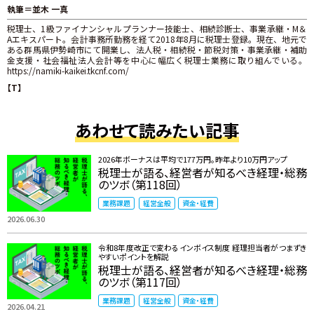
執筆＝並木 一真
税理士、1級ファイナンシャルプランナー技能士、相続診断士、事業承継・M＆
Aエキスパート。会計事務所勤務を経て2018年8月に税理士登録。現在、地元で
ある群馬県伊勢崎市にて開業し、法人税・相続税・節税対策・事業承継・補助
金支援・社会福祉法人会計等を中心に幅広く税理士業務に取り組んでいる。
https://namiki-kaikei.tkcnf.com/
【T】
あわせて読みたい記事
2026年ボーナスは平均で177万円。昨年より10万円アップ
税理士が語る、経営者が知るべき経理・総務
のツボ（第118回）
業務課題
経営全般
資金・経費
2026.06.30
令和8年度改正で変わるインボイス制度 ――経理担当者がつまずき
やすいポイントを解説
税理士が語る、経営者が知るべき経理・総務
のツボ（第117回）
業務課題
経営全般
資金・経費
2026.04.21