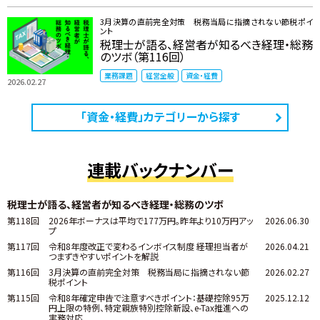
3月決算の直前完全対策 税務当局に指摘されない節税ポイ
ント
税理士が語る、経営者が知るべき経理・総務
のツボ（第116回）
業務課題
経営全般
資金・経費
2026.02.27
「資金・経費」カテゴリーから探す
連載バックナンバー
税理士が語る、経営者が知るべき経理・総務のツボ
第118回
2026年ボーナスは平均で177万円。昨年より10万円アッ
2026.06.30
プ
第117回
令和8年度改正で変わるインボイス制度 ――経理担当者が
2026.04.21
つまずきやすいポイントを解説
第116回
3月決算の直前完全対策 税務当局に指摘されない節
2026.02.27
税ポイント
第115回
令和8年確定申告で注意すべきポイント：基礎控除95万
2025.12.12
円上限の特例、特定親族特別控除新設、e-Tax推進への
実務対応