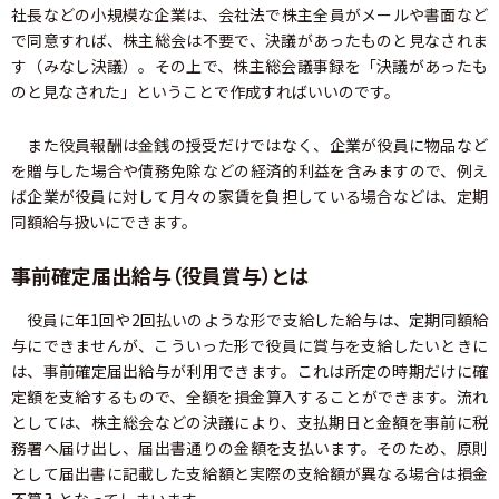
社長などの小規模な企業は、会社法で株主全員がメールや書面など
で同意すれば、株主総会は不要で、決議があったものと見なされま
す（みなし決議）。その上で、株主総会議事録を「決議があったも
のと見なされた」ということで作成すればいいのです。
また役員報酬は金銭の授受だけではなく、企業が役員に物品など
を贈与した場合や債務免除などの経済的利益を含みますので、例え
ば企業が役員に対して月々の家賃を負担している場合などは、定期
同額給与扱いにできます。
事前確定届出給与（役員賞与）とは
役員に年1回や2回払いのような形で支給した給与は、定期同額給
与にできませんが、こういった形で役員に賞与を支給したいときに
は、事前確定届出給与が利用できます。これは所定の時期だけに確
定額を支給するもので、全額を損金算入することができます。流れ
としては、株主総会などの決議により、支払期日と金額を事前に税
務署へ届け出し、届出書通りの金額を支払います。そのため、原則
として届出書に記載した支給額と実際の支給額が異なる場合は損金