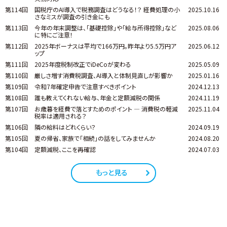
第114回
国税庁のAI導入で税務調査はどうなる！？ 経費処理の小
2025.10.16
さなミスが調査の引き金にも
第113回
今年の年末調整は、「基礎控除」や「給与所得控除」など
2025.08.06
に特にご注意！
第112回
2025年ボーナスは平均で166万円。昨年より5.5万円ア
2025.06.12
ップ
第111回
2025年度税制改正でiDeCoが変わる
2025.05.09
第110回
厳しさ増す消費税調査、AI導入と体制見直しが影響か
2025.01.16
第109回
令和7年確定申告で注意すべきポイント
2024.12.13
第108回
誰も教えてくれない給与、年金と定額減税の関係
2024.11.19
第107回
お歳暮を経費で落とすためのポイント ― 消費税の軽減
2025.11.04
税率は適用される？
第106回
隣の給料はどれくらい？
2024.09.19
第105回
夏の帰省、家族で「相続」の話をしてみませんか
2024.08.20
第104回
定額減税、ここを再確認
2024.07.03
もっと見る