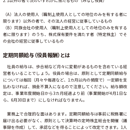
2. 1以外の者で次のいずれかに当たるもの（みなし役員）
（A）法人の使用人（職制上使用人としての地位のみを有する者に
限ります）以外の者で、その法人の経営に従事しているもの
（B）同族会社の使用人（職制上使用人としての地位のみを有する
者に限ります）のうち、株式保有要件を満たす者（特定株主）でそ
の会社の経営に従事しているもの
定期同額給与（役員報酬）とは
社員の給与は、歩合給など月々に変動があるものを含めている経
営者もいることでしょう。役員の場合は、原則として定期同額給与
については毎回（月々や毎週など、1カ月以内の頻度で）一定額を支
払わなければ、損金不算入になるので注意してください。給与額改
定は、事業年度開始日から3カ月経過より前（事業開始が4月1日な
ら、6月30日まで）にしなければなりません。
業務上で合理的な面はあります。定期同額給与は事前に税務署に
届け出る必要がなく、原則として決算時の定時株主総会を開催（議
事録を作成）して、承認などを得ることによって改定できます。1人