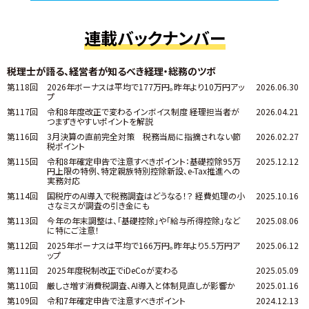
連載バックナンバー
税理士が語る、経営者が知るべき経理・総務のツボ
第118回
2026年ボーナスは平均で177万円。昨年より10万円アッ
2026.06.30
プ
第117回
令和8年度改正で変わるインボイス制度 ――経理担当者が
2026.04.21
つまずきやすいポイントを解説
第116回
3月決算の直前完全対策 税務当局に指摘されない節
2026.02.27
税ポイント
第115回
令和8年確定申告で注意すべきポイント：基礎控除95万
2025.12.12
円上限の特例、特定親族特別控除新設、e-Tax推進への
実務対応
第114回
国税庁のAI導入で税務調査はどうなる！？ 経費処理の小
2025.10.16
さなミスが調査の引き金にも
第113回
今年の年末調整は、「基礎控除」や「給与所得控除」など
2025.08.06
に特にご注意！
第112回
2025年ボーナスは平均で166万円。昨年より5.5万円ア
2025.06.12
ップ
第111回
2025年度税制改正でiDeCoが変わる
2025.05.09
第110回
厳しさ増す消費税調査、AI導入と体制見直しが影響か
2025.01.16
第109回
令和7年確定申告で注意すべきポイント
2024.12.13