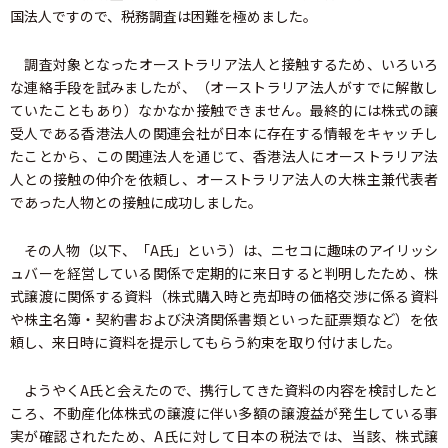
国法人ですので、税務調査は困難を極めました。
調査対象となったオーストラリア法人と接触するため、いろいろ
な連絡手段を試みましたが、（オーストラリア法人がすでに解散し
ていたこともあり）なかなか接触できません。最終的には株式の譲
受人である香港法人の関連会社が日本に存在する情報をキャッチし
たことから、この関連法人を通じて、香港法人にオーストラリア法
人との接触の仲介を依頼し、オーストラリア法人の大株主兼代表者
であった人物との接触に成功しました。
その人物（以下、「A氏」という）は、ニセコに趣味のアイリッシ
ュバーを経営している関係で定期的に来日すると判明したため、株
式譲渡に関係する資料（株式購入時と売却時の価格交渉に係る資料
や株主名簿・契約書および決済関係書類といった証票類など）を依
頼し、来日時に資料を提示してもらう約束を取り付けました。
ようやくA氏と会えたので、携行してきた資料の内容を検討したと
ころ、不動産化体株式の譲渡に伴い多額の譲渡益が発生している事
実が確認されたため、A氏に対して日本の税法では、当該、株式譲