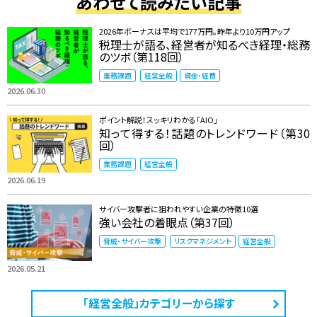
あわせて読みたい記事
2026年ボーナスは平均で177万円。昨年より10万円アップ
税理士が語る、経営者が知るべき経理・総務
のツボ（第118回）
業務課題
経営全般
資金・経費
2026.06.30
ポイント解説！スッキリわかる「AIO」
知って得する！話題のトレンドワード（第30
回）
業務課題
経営全般
2026.06.19
サイバー攻撃者に狙われやすい企業の特徴10選
強い会社の着眼点（第37回）
脅威・サイバー攻撃
リスクマネジメント
経営全般
2026.05.21
「経営全般」カテゴリーから探す