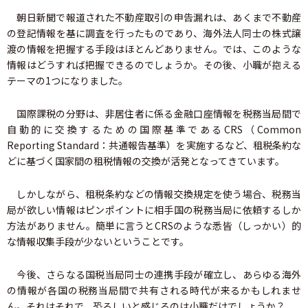
朝日新聞で報道された不動産取引の申告漏れは、あくまで不動産
の登記情報を基に調査を行ったものであり、海外法人同士の株式譲
渡の情報を把握する手段はほとんどありません。では、このような
情報はどうすれば把握できるのでしょうか。その後、小職が抱える
テーマの1つになりました。
国際課税の分野は、非居住者に係る金融口座情報を税務当局間で
自動的に交換するための国際基準であるCRS（Common
Reporting Standard：共通報告基準）を実施するなど、租税条約な
どに基づく国家間の租税情報の交換が活発となってきています。
しかしながら、租税条約などの情報交換規定を使う場合、税務当
局が欲しい情報はピンポイントに相手国の税務当局に依頼するしか
方法がありません。簡単に言うとCRSのような悉皆（しっかい）的
な情報収集手段が少ないということです。
今後、さらなる国税当局同士の連携手段が確立し、あらゆる海外
の情報が各国の税務当局間で共有される時代が来るかもしれませ
ん。それはそれで、恐ろしいと感じるのは小職だけでしょうか？