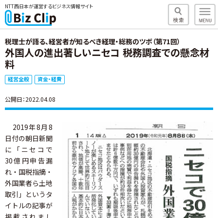
NTT西日本が運営するビジネス情報サイト
税理士が語る、経営者が知るべき経理・総務のツボ（第71回）
外国人の進出著しいニセコ 税務調査での懸念材
料
経営全般
資金・経費
公開日：2022.04.08
2019年8月8
日付の朝日新聞
に「ニセコで
30億円申告漏
れ・国税指摘・
外国業者ら土地
取引」というタ
イトルの記事が
掲載されまし