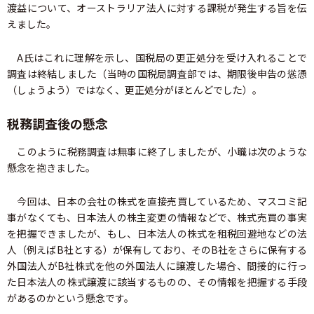
渡益について、オーストラリア法人に対する課税が発生する旨を伝
えました。
A氏はこれに理解を示し、国税局の更正処分を受け入れることで
調査は終結しました（当時の国税局調査部では、期限後申告の慫慂
（しょうよう）ではなく、更正処分がほとんどでした）。
税務調査後の懸念
このように税務調査は無事に終了しましたが、小職は次のような
懸念を抱きました。
今回は、日本の会社の株式を直接売買しているため、マスコミ記
事がなくても、日本法人の株主変更の情報などで、株式売買の事実
を把握できましたが、もし、日本法人の株式を租税回避地などの法
人（例えばB社とする）が保有しており、そのB社をさらに保有する
外国法人がB社株式を他の外国法人に譲渡した場合、間接的に行っ
た日本法人の株式譲渡に該当するものの、その情報を把握する手段
があるのかという懸念です。