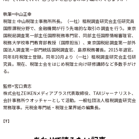
執筆=中山正幸
税理士 中山税理士事務所所長。（一社）租税調査研究会主任研究員
国際課税分野で、金融機関が行う先端的な取引の調査を行う。東京
国税局調査第一部主任国際税務専門官、同部主任国際情報審理官、
税務大学校専門教育部教授（国際担当）、東京国税局調査第一部外
国法人調査第一部門統括国税調査官、島原税務署長。2015年退官。
同年8月税理士登録。同年10月より（一社）租税調査研究会主任研
究員。現在、税理士会をはじめ税理士向け研修講師など多数手がけ
る。
監修=宮口貴志
株式会社ZEIKENメディアプラス代表取締役、TAXジャーナリスト、
会計事務所ウオッチャーとして活動。一般社団法人租税調査研究会
常務理事。元税金専門紙・税理士業界紙の編集長。
【T】