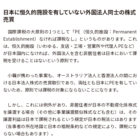
日本に恒久的施設を有していない外国法人同士の株式
売買
国際課税の大原則の1つとして「PE（恒久的施設：Permanent
Establishment）なければ課税なし」というものがあります。これ
は、恒久的施設（いわゆる、支店・工場・営業所や代理人PEなど）
が日本国内になければ、外国法人を含む非居住者は日本において課
税を受けることはないという原則です。
小職が携わった事案も、オーストラリア法人と香港法人の間にお
ける日本法人株式の売買取引であり、両社とも日本にPEを有してい
ないため、原則では課税の対象にならないことになります。
しかし、これには例外があり、非居住者が日本の不動産化体株式
を譲渡する場合（その他に事業譲渡類似株式なども含む）は、その
譲渡利益は日本で課税されるという規定が日本の税法にはあります
（当事者の所在地国と日本の租税条約などの規定により、課税にな
らない場合もあります）。