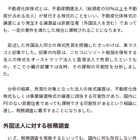
不動産化体株式とは、不動産関連法人（総資産の50%以上を不動
産が占める法人）が発行する株式のことをいい、不動産化体株式の
譲渡により発生する譲渡益は非居住者（外国法人を含む）であって
も、一定の要件を満たした場合に課税されることになります。
前述した外国法人同士の株式売買を把握したきっかけは、某マス
コミ記事でした。記事の内容は、ニセコにリゾート施設を保有する
法人の株式をオーストラリア法人と香港法人で売買したというも
の。そこで小職の部署では当時、その課税の可能性を分析しまし
た。
分析の結果、売買の対象となった法人の株式譲渡は、不動産化体
株式もしくは事業譲渡株式の譲渡に該当する可能性があり、国内に
PEのない非居住者であっても課税できる可能性があるという結論に
達し、税務調査に着手することになりました。
外国法人に対する税務調査
いざ、税務調査を実施するといっても、国内に何も存在しない外