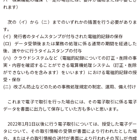
れます）
次の（イ）から（ニ）までのいずれかの措置を行う必要がありま
す。
(イ) 発行者のタイムスタンプが付与された電磁的記録の保存
(ロ) データ受領後または業務の処理に係る通常の期間を経過した
後、速やかに行うタイムスタンプの付与
(ハ) クラウドシステムなど（電磁的記録についての訂正・削除の事
実・内容を確認することができる電算機処理システム（訂正・削除
ができないものを含みます）をいいます）における電磁的記録の授
受・保存
(ニ) 改ざん防止などのための事務処理規定の制定、運用、備え付け
これまで電子で取引を行った場合には、その電子取引に係る電子
データを書面に出力して保存していた方も多いと思います。
2022年1月1日以後に行う電子取引については、授受した電子デー
タについて、その取引情報の受領が書面により行われたとした場
合、またはその取引情報の送付が書面により行われその写しが作成