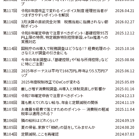
プ
第117回
令和8年度改正で変わるインボイス制度 ――経理担当者が
2026.04.21
つまずきやすいポイントを解説
第116回
3月決算の直前完全対策 税務当局に指摘されない節
2026.02.27
税ポイント
第115回
令和8年確定申告で注意すべきポイント：基礎控除95万
2025.12.12
円上限の特例、特定親族特別控除新設、e-Tax推進への
実務対応
第114回
国税庁のAI導入で税務調査はどうなる！？ 経費処理の小
2025.10.16
さなミスが調査の引き金にも
第113回
今年の年末調整は、「基礎控除」や「給与所得控除」など
2025.08.06
に特にご注意！
第112回
2025年ボーナスは平均で166万円。昨年より5.5万円ア
2025.06.12
ップ
第111回
2025年度税制改正でiDeCoが変わる
2025.05.09
第110回
厳しさ増す消費税調査、AI導入と体制見直しが影響か
2025.01.16
第109回
令和7年確定申告で注意すべきポイント
2024.12.13
第108回
誰も教えてくれない給与、年金と定額減税の関係
2024.11.19
第107回
お歳暮を経費で落とすためのポイント ― 消費税の軽減
2025.11.04
税率は適用される？
第106回
隣の給料はどれくらい？
2024.09.19
第105回
夏の帰省、家族で「相続」の話をしてみませんか
2024.08.20
第104回
定額減税、ここを再確認
2024.07.03