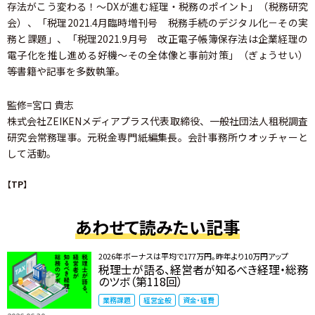
存法がこう変わる！～DXが進む経理・税務のポイント」（税務研究
会）、「税理2021.4月臨時増刊号 税務手続のデジタル化－その実
務と課題」、「税理2021.9月号 改正電子帳簿保存法は企業経理の
電子化を推し進める好機～その全体像と事前対策」（ぎょうせい）
等書籍や記事を多数執筆。
監修=宮口 貴志
株式会社ZEIKENメディアプラス代表取締役、一般社団法人租税調査
研究会常務理事。元税金専門紙編集長。会計事務所ウオッチャーと
して活動。
【TP】
あわせて読みたい記事
2026年ボーナスは平均で177万円。昨年より10万円アップ
税理士が語る、経営者が知るべき経理・総務
のツボ（第118回）
業務課題
経営全般
資金・経費