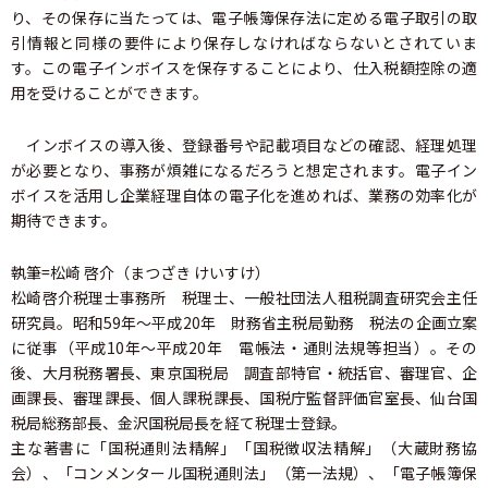
り、その保存に当たっては、電子帳簿保存法に定める電子取引の取
引情報と同様の要件により保存しなければならないとされていま
す。この電子インボイスを保存することにより、仕入税額控除の適
用を受けることができます。
インボイスの導入後、登録番号や記載項目などの確認、経理処理
が必要となり、事務が煩雑になるだろうと想定されます。電子イン
ボイスを活用し企業経理自体の電子化を進めれば、業務の効率化が
期待できます。
執筆=松崎 啓介（まつざき けいすけ）
松崎啓介税理士事務所 税理士、一般社団法人租税調査研究会主任
研究員。昭和59年～平成20年 財務省主税局勤務 税法の企画立案
に従事（平成10年～平成20年 電帳法・通則法規等担当）。その
後、大月税務署長、東京国税局 調査部特官・統括官、審理官、企
画課長、審理課長、個人課税課長、国税庁監督評価官室長、仙台国
税局総務部長、金沢国税局長を経て税理士登録。
主な著書に「国税通則法精解」「国税徴収法精解」（大蔵財務協
会）、「コンメンタール国税通則法」（第一法規）、「電子帳簿保