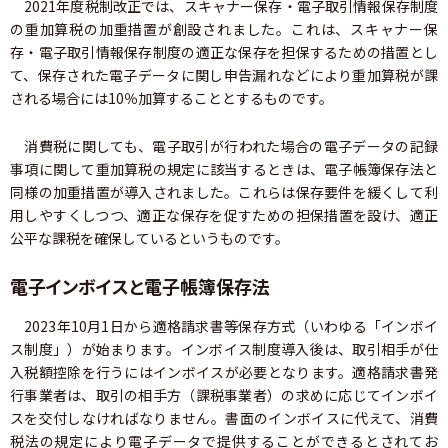
2021年度税制改正では、スキャナー保存・電子取引情報保存制度
の重加算税の加重措置が創設されました。これは、スキャナー保
存・電子取引情報保存制度の適正な保存を担保するための措置とし
て、保存された電子データに関し申告漏れなどにより重加算税が課
される場合には10％加算することとするものです。
消費税に関しても、電子取引が行われた場合の電子データの記録
事項に関して重加算税の規定に該当するときは、電子帳簿保存法と
同様の加重措置が導入されました。これらは保存要件を緩くして利
用しやすくしつつ、適正な保存を促すための担保措置を設け、適正
公平な課税を確保しているというものです。
電子インボイスと電子帳簿保存法
2023年10月1日から適格請求書等保存方式（いわゆる「インボイ
ス制度」）が始まります。インボイス制度導入後は、取引相手が仕
入税額控除を行うにはインボイスが必要となります。適格請求書発
行事業者は、取引の相手方（課税事業者）の求めに応じてインボイ
スを交付しなければなりません。書面のインボイスに代えて、消費
税法の規定により電子データで提供することができるとされてお