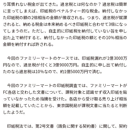
り耳慣れない税金が出てきた。過怠税とは何なのか？ 過怠税は簡単
に言ってしまえば、印紙税のペナルティー的な税金。納付しなかっ
た印紙税の額の2倍相当の金額が徴収される。つまり、過怠税が賦課
されると、納める税金は本来納めるべき印紙税と合わせて3倍になっ
てしまうのだ。ただし、自主的に印紙税を納付していない旨を申し
出た上で納付すると、納付しなかった印紙税の額とその10％相当の
金額を納付すれば許される。
今回のファミリーマートのケースでは、印紙税漏れが1億3000万
円なので、過怠税が付くと3億9000万円。自主的に申し出て納付し
たのなら過怠税は10％なので、約1億5000万円で済む。
今回のファミリーマートの印紙税調査では、ファミリーマートが
FC各店と交わした文書について、課税対象と認識せず収入印紙を貼
っていなかったため指摘を受けた。各店から受け取る売り上げ相当
額を記載していたことから、東京国税局が課税文書に当たると判断
したようだ。
印紙税法では、第2号文書（請負に関する契約書）に関して、契約