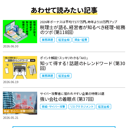
あわせて読みたい記事
2026年ボーナスは平均で177万円。昨年より10万円アップ
税理士が語る、経営者が知るべき経理・総務
のツボ（第118回）
業務課題
経営全般
資金・経費
2026.06.30
ポイント解説！スッキリわかる「AIO」
知って得する！話題のトレンドワード（第30
回）
業務課題
経営全般
2026.06.19
サイバー攻撃者に狙われやすい企業の特徴10選
強い会社の着眼点（第37回）
脅威・サイバー攻撃
リスクマネジメント
経営全般
2026.05.21