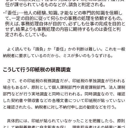
任が課せられているものなどが、請負と判定される。
・「委任」…他人の経験、知識、才能などの専門的知識を信頼し
て、一定の目的に従って何らかの事務の処理を依頼するもの。
例えば、事務処理自体が目的で、必ずしも仕事の完成を目的と
せず、結果よりも事務処理の内容に期待するものは委任と判
定される、としている。
よく読んでも「請負」か「委任」かの判断は難しい。これを一般
納税者に要求しているのだから、ミスが多いのもうなずける。
こうして行う印紙税の税務調査
さて、その印紙税の税務調査だが、印紙税の単独調査が行われる
場合もあるが、原則として個人課税部門や資産課税部門、法人課税
部門などが行う実地調査と同時に行われる。同時調査なので、確認
した契約書や領収書などの各種文書について印紙税が貼っていない
と確認されたら、納税者に対し不納付申し出の勧奨などを行う。
具体的には、印紙が貼られていなかったことを把握したら、原則
として納税義務者に自主監査を促し、調査担当者はその結果に基づ