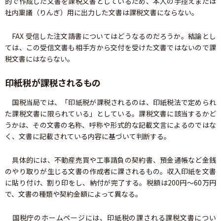
的で作成した文書を課税文書としているため、本人の手控えまたは
社内稟議（りんぎ）用に出力した文書は課税文書にならない。
FAX 受信した注文請書についてはどうなるのだろうか。結論とし
ては、この受信文書も相手方から交付を受けた文書ではないので課
税文書にはならない。
印紙税が課税されるもの
国税当局では、「印紙税が課税されるのは、印紙税法で定められ
た課税文書に限られている」としている。課税文書に該当するかど
うかは、その文書の名称、呼称や形式的な記載文言によるのではな
く、文書に記載されている内容に基づいて判断する。
具体的には、不動産売買や工事請負の契約書、預金通帳など金銭
のやり取りが生じる文書の作成者に課されるもの。収入印紙を文書
に貼り付け、割り印をし、納付が完了する。税額は200円～60万円
で、文書の種類や契約金額によって異なる。
国税庁のホームページには、印紙税の課される課税文書につい