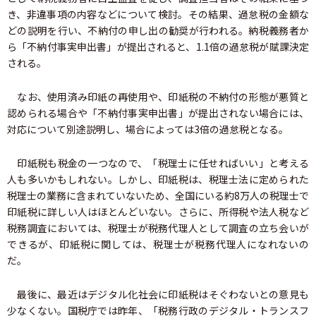
き、非違事項の内容などについて検討。その結果、過怠税の金額な
どの説明を行い、不納付の申し出の勧奨が行われる。納税義務者か
ら「不納付事実申出書」が提出されると、1.1倍の過怠税が賦課決定
される。
なお、使用済み印紙の再使用や、印紙税の不納付の形態が悪質と
認められる場合や「不納付事実申出書」が提出されない場合には、
対応について別途説明し、場合によっては3倍の過怠税となる。
印紙税も税金の一つなので、「税理士に任せればいい」と考える
人も多いかもしれない。しかし、印紙税は、税理士法に定められた
税理士の業務に含まれていないため、全国にいる約8万人の税理士で
印紙税に詳しい人はほとんどいない。さらに、所得税や法人税など
税務調査においては、税理士が税務代理人として調査の立ち会いが
できるが、印紙税に関しては、税理士が税務代理人になれないの
だ。
最後に、最近はデジタル化社会に印紙税はそぐわないとの意見も
少なくない。国税庁では昨年、「税務行政のデジタル・トランスフ