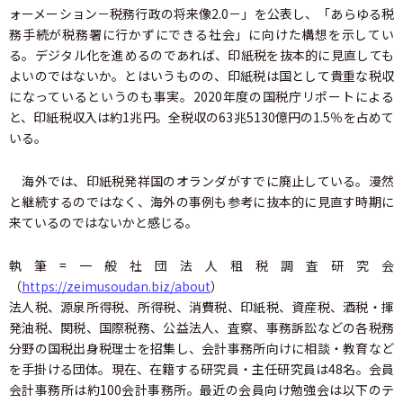
ォーメーション－税務行政の将来像2.0－」を公表し、「あらゆる税
務手続が税務署に行かずにできる社会」に向けた構想を示してい
る。デジタル化を進めるのであれば、印紙税を抜本的に見直しても
よいのではないか。とはいうものの、印紙税は国として貴重な税収
になっているというのも事実。2020年度の国税庁リポートによる
と、印紙税収入は約1兆円。全税収の63兆5130億円の1.5％を占めて
いる。
海外では、印紙税発祥国のオランダがすでに廃止している。漫然
と継続するのではなく、海外の事例も参考に抜本的に見直す時期に
来ているのではないかと感じる。
執筆=一般社団法人租税調査研究会
（
https://zeimusoudan.biz/about
）
法人税、源泉所得税、所得税、消費税、印紙税、資産税、酒税・揮
発油税、関税、国際税務、公益法人、査察、事務訴訟などの各税務
分野の国税出身税理士を招集し、会計事務所向けに相談・教育など
を手掛ける団体。現在、在籍する研究員・主任研究員は48名。会員
会計事務所は約100会計事務所。最近の会員向け勉強会は以下のテ