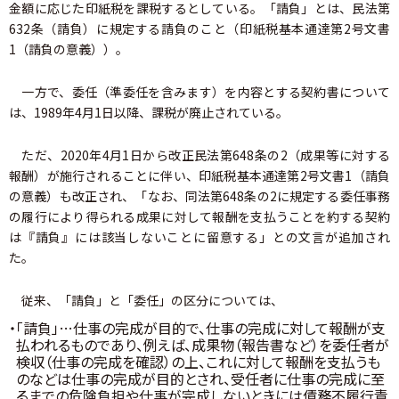
金額に応じた印紙税を課税するとしている。「請負」とは、民法第
632条（請負）に規定する請負のこと（印紙税基本通達第2号文書
1（請負の意義））。
一方で、委任（準委任を含みます）を内容とする契約書について
は、1989年4月1日以降、課税が廃止されている。
ただ、2020年4月1日から改正民法第648条の2（成果等に対する
報酬）が施行されることに伴い、印紙税基本通達第2号文書1（請負
の意義）も改正され、「なお、同法第648条の2に規定する委任事務
の履行により得られる成果に対して報酬を支払うことを約する契約
は『請負』には該当しないことに留意する」との文言が追加され
た。
従来、「請負」と「委任」の区分については、
・「請負」…仕事の完成が目的で、仕事の完成に対して報酬が支
払われるものであり、例えば、成果物（報告書など）を委任者が
検収（仕事の完成を確認）の上、これに対して報酬を支払うも
のなどは仕事の完成が目的とされ、受任者に仕事の完成に至
るまでの危険負担や仕事が完成しないときには債務不履行責