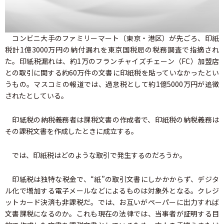
コンビニ大手のファミリーマート（東京・港区）が先ごろ、印紙
税計1億3000万円の納付漏れを東京国税局の税務調査で指摘され
た。印紙税漏れは、約1万のフランチャイズチェーン（FC）加盟店
との取引に関する約60万件の文書に印紙税を貼っていなかったとい
うもの。マスコミの報道では、過怠税として約1億5000万円が追徴
されたとしている。
印紙税の納税義務者は課税文書の作成者で、印紙税の納税義務は
その課税文書を作成したときに成立する。
では、印紙税はどのような取引で発生するのだろうか。
印紙税は独特な税金で、“紙”の取引文書にしかかからず、デジタ
ル化で増加する電子メールなどによるものは対象外となる。クレジ
ットカード決済も非課税だ。では、お互いがペーパーに出力すれば
文書課税になるのか。これも現在の法律では、当事者が証明する目