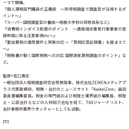
ーマで開催。
『個人課税部門職員の正義感 ～所得税調査で調査官が注視するポ
イント～』
『スーパー国税調査官の養成～税務大学校の研修体系など』
『消費税インボイス制度のポイント ～適格請求書発行事業者の登
録申請に係る注意事項etc～』
『重加算税の適用要件と実務対応 ～「質問応答記録書」を踏まえて
～』
『税務署が動く国際税務への対応 国際源泉課税調査のポイント』な
ど。
監修=宮口貴志
一般社団法人租税調査研究会常務理事。株式会社ZEIKENメディアプ
ラス代表取締役、税務・会計のニュースサイト「KaikeiZine」論説
委員兼編集委員。税金の専門紙および税理士業界紙の編集長、税理
士・公認会計士などの人材紹介会社を経て、TAXジャーナリスト、
会計事務所業界ウオッチャーとしても活動。
【T】