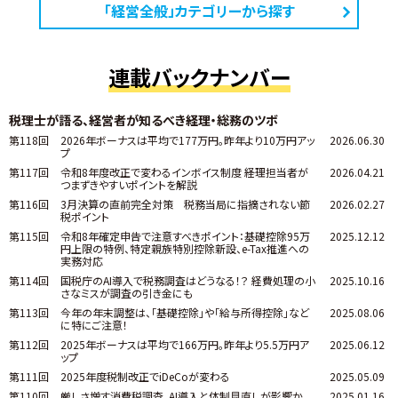
「経営全般」カテゴリーから探す
連載バックナンバー
税理士が語る、経営者が知るべき経理・総務のツボ
第118回
2026年ボーナスは平均で177万円。昨年より10万円アッ
2026.06.30
プ
第117回
令和8年度改正で変わるインボイス制度 ――経理担当者が
2026.04.21
つまずきやすいポイントを解説
第116回
3月決算の直前完全対策 税務当局に指摘されない節
2026.02.27
税ポイント
第115回
令和8年確定申告で注意すべきポイント：基礎控除95万
2025.12.12
円上限の特例、特定親族特別控除新設、e-Tax推進への
実務対応
第114回
国税庁のAI導入で税務調査はどうなる！？ 経費処理の小
2025.10.16
さなミスが調査の引き金にも
第113回
今年の年末調整は、「基礎控除」や「給与所得控除」など
2025.08.06
に特にご注意！
第112回
2025年ボーナスは平均で166万円。昨年より5.5万円ア
2025.06.12
ップ
第111回
2025年度税制改正でiDeCoが変わる
2025.05.09
第110回
厳しさ増す消費税調査、AI導入と体制見直しが影響か
2025.01.16