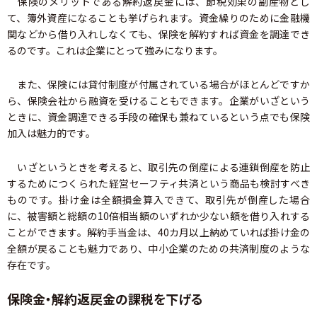
保険のメリットである解約返戻金には、節税効果の副産物とし
て、簿外資産になることも挙げられます。資金繰りのために金融機
関などから借り入れしなくても、保険を解約すれば資金を調達でき
るのです。これは企業にとって強みになります。
また、保険には貸付制度が付属されている場合がほとんどですか
ら、保険会社から融資を受けることもできます。企業がいざという
ときに、資金調達できる手段の確保も兼ねているという点でも保険
加入は魅力的です。
いざというときを考えると、取引先の倒産による連鎖倒産を防止
するためにつくられた経営セーフティ共済という商品も検討すべき
ものです。掛け金は全額損金算入できて、取引先が倒産した場合
に、被害額と総額の10倍相当額のいずれか少ない額を借り入れする
ことができます。解約手当金は、40カ月以上納めていれば掛け金の
全額が戻ることも魅力であり、中小企業のための共済制度のような
存在です。
保険金・解約返戻金の課税を下げる