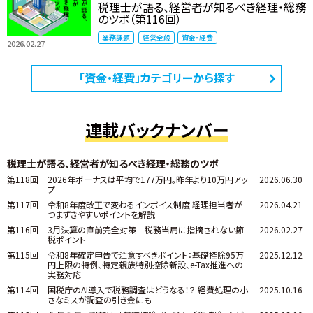
税理士が語る、経営者が知るべき経理・総務
のツボ（第116回）
業務課題
経営全般
資金・経費
2026.02.27
「資金・経費」カテゴリーから探す
連載バックナンバー
税理士が語る、経営者が知るべき経理・総務のツボ
第118回
2026年ボーナスは平均で177万円。昨年より10万円アッ
2026.06.30
プ
第117回
令和8年度改正で変わるインボイス制度 ――経理担当者が
2026.04.21
つまずきやすいポイントを解説
第116回
3月決算の直前完全対策 税務当局に指摘されない節
2026.02.27
税ポイント
第115回
令和8年確定申告で注意すべきポイント：基礎控除95万
2025.12.12
円上限の特例、特定親族特別控除新設、e-Tax推進への
実務対応
第114回
国税庁のAI導入で税務調査はどうなる！？ 経費処理の小
2025.10.16
さなミスが調査の引き金にも