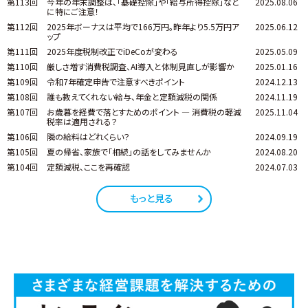
第113回
今年の年末調整は、「基礎控除」や「給与所得控除」など
2025.08.06
に特にご注意！
第112回
2025年ボーナスは平均で166万円。昨年より5.5万円ア
2025.06.12
ップ
第111回
2025年度税制改正でiDeCoが変わる
2025.05.09
第110回
厳しさ増す消費税調査、AI導入と体制見直しが影響か
2025.01.16
第109回
令和7年確定申告で注意すべきポイント
2024.12.13
第108回
誰も教えてくれない給与、年金と定額減税の関係
2024.11.19
第107回
お歳暮を経費で落とすためのポイント ― 消費税の軽減
2025.11.04
税率は適用される？
第106回
隣の給料はどれくらい？
2024.09.19
第105回
夏の帰省、家族で「相続」の話をしてみませんか
2024.08.20
第104回
定額減税、ここを再確認
2024.07.03
もっと見る