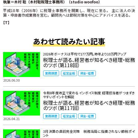
執筆＝木村 聡（木村聡税理士事務所）（studio woofoo）
平成18年（2006年）に税理士事務所を開業し、現在に至る。 主に法人の決
算・申告書作成業務を営む。顧問先へは節税対策を中心にアドバイスを送る。
【T】
あわせて読みたい記事
2026年ボーナスは平均で177万円。昨年より10万円アップ
税理士が語る、経営者が知るべき経理・総務
のツボ（第118回）
業務課題
経営全般
資金・経費
2026.06.30
令和8年度改正で変わるインボイス制度 ――経理担当者がつまずき
やすいポイントを解説
税理士が語る、経営者が知るべき経理・総務
のツボ（第117回）
業務課題
経営全般
資金・経費
2026.04.21
3月決算の直前完全対策 税務当局に指摘されない節税ポイ
ント